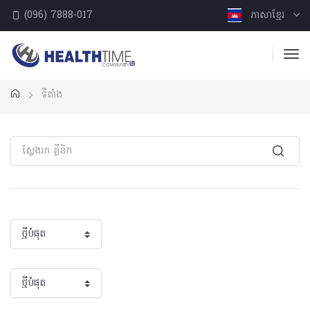
(096) 7888-017
ភាសាខ្មែរ
ទីតាំង