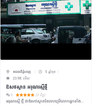
|
|
រាជធានីភ្នំពេញ
5 ឆ្នាំមុន
23.9K មើល
ឱសថស្ថាន អរុណរស្មីថ្មី
0
(3 ពិន្ទុ)
អរុណរស្មី ថ្មី ជាឱសថស្ថានដែលបម្រើលោកអ្នកតាំងពីឆ្នាំ ១៩៨៦