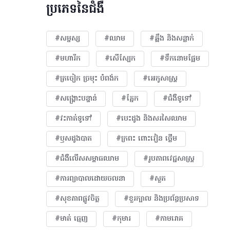
ប្រភេទនៃជំងឺ
#សម្ផស្ស
#ឈាម
#ឆ្អឹង និងសន្លាក់
#មហារីក​
#សើស្បែក
#ទឹកនោមផ្អែម
#ត្រចៀក ច្រមុះ បំពង់ក
#អេកូសាស្រ្ត
#សង្គ្រោះបន្ទាន់
#ភ្នែក​
#ជំងឺទូទៅ
#វះកាត់ទូទៅ
#បេះដូង​ និងសរសៃឈាម
#ឫសដូងបាត
#ក្រពះ ពោះវៀន ថ្លើម
#ជំងឺលើសសម្ពាធឈាម
#​រូបភាពវេជ្ជសាស្រ្ត
#ការព្យាបាលដោយ​ចលនា
#សួត
#សុខភាពផ្លូវចិត្ត
#ខួរក្បាល និងប្រព័ន្ធប្រសាទ
#មាត់ ធ្មេញ
#កុមារ
#កាមរោគ