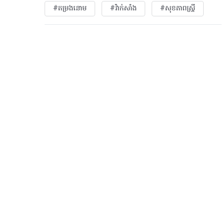
#តម្រងនោម
#វ៉ាក់សាំង
#សុខភាពស្រ្តី