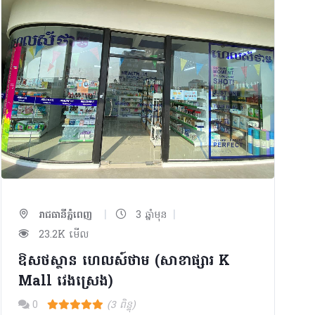
|
|
រាជធានីភ្នំពេញ
3 ឆ្នាំមុន
23.2K មើល
ឱសថស្ថាន ហេលស៍ថាម (សាខាផ្សារ K
Mall វេងស្រេង)
0
(3 ពិន្ទុ)