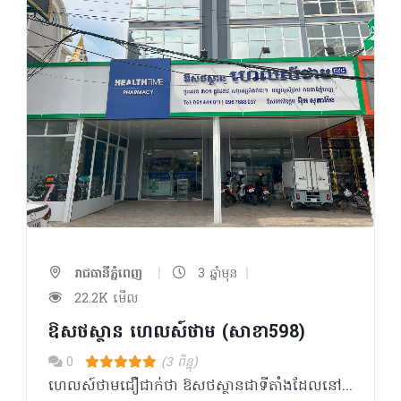
|
|
រាជធានីភ្នំពេញ
3 ឆ្នាំមុន
22.2K មើល
ឱសថស្ថាន ហេលស៍ថាម (សាខា598)
0
(3 ពិន្ទុ)
ហេលស៍ថាមជឿជាក់ថា ឱសថស្ថានជាទីតាំងដែលនៅក្បែរប្រជាជនកម្ពុជា ដែលអាចផ្តល់នូវគំរូសេវាកម្ម ផលិតផល ចំណេះដឹង និងការប្រឹក្សាដល់ប្រជាជនគ្រប់ស្រទាប់វណ្ណៈ។ ក្រៅពីមានលក់ឱសថ វីតាមីន និងអាហារបំប៉នដូចឱសថស្ថានផ្សេងៗទៀត ឱសថស្ថាន ហេលស៍ថាម ផ្តោតសំខាន់លើទស្សនវិស័យដូចជា៖ _ ជម្រុញការប្រើប្រាស់ផលិតផលសម្រាប់តាមដានសុខភាពជាប្រចាំ និងផលិតផលដែលធានាសុវត្ថិភាពក្នុងការរស់នៅប្រចាំថ្ងៃ ដើម្បីជាផ្នែកមួយក្នុងការយកចិត្តទុកដាក់ និងការដឹងគុណដល់មនុស្សជុំវិញខ្លួន ជាពិសេសឪពុកម្តាយ យាយតា _ សម្ភារៈការពារសមរម្យក្នុងការធ្វើលំហាត់ប្រាណដោយសុវត្ថិភាព និងផលិតផលសម្រាប់ប្រើប្រាស់ក្រោយមានការថ្លោះគ្រិចផ្សេងៗ ដើម្បីជម្រុញការហាត់ប្រាណ