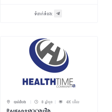
ទំនាក់ទំនង:
|
|
បាត់ដំបង
8 ឆ្នាំមុន
4K មើល
ឱសថស្ថានរង'ក'រុងរឿង