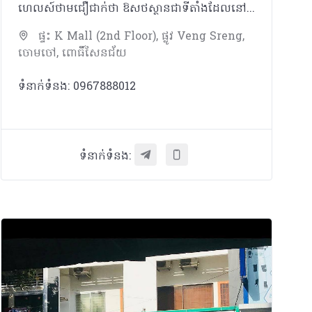
ហេលស៍ថាមជឿជាក់ថា ឱសថស្ថានជាទីតាំងដែលនៅក្បែរប្រជាជនកម្ពុជា ដែលអាចផ្តល់នូវគំរូសេវាកម្ម ផលិតផល ចំណេះដឹង និងការប្រឹក្សាដល់ប្រជាជនគ្រប់ស្រទាប់វណ្ណៈ។ ក្រៅពីមានលក់ឱសថ វីតាមីន និងអាហារបំប៉នដូចឱសថស្ថានផ្សេងៗទៀត ឱសថស្ថាន ហេលស៍ថាម ផ្តោតសំខាន់លើទស្សនវិស័យដូចជា៖ _ ជម្រុញការប្រើប្រាស់ផលិតផលសម្រាប់តាមដានសុខភាពជាប្រចាំ និងផលិតផលដែលធានាសុវត្ថិភាពក្នុងការរស់នៅប្រចាំថ្ងៃ ដើម្បីជាផ្នែកមួយក្នុងការយកចិត្តទុកដាក់ និងការដឹងគុណដល់មនុស្សជុំវិញខ្លួន ជាពិសេសឪពុកម្តាយ យាយតា _ សម្ភារៈការពារសមរម្យក្នុងការធ្វើលំហាត់ប្រាណដោយសុវត្ថិភាព និងផលិតផលសម្រាប់ប្រើប្រាស់ក្រោយមានការថ្លោះគ្រិចផ្សេងៗ ដើម្បីជម្រុញការហាត់ប្រាណ
ផ្ទះ K Mall (2nd Floor), ផ្លូវ Veng Sreng,
ចោមចៅ, ពោធិ៍សែនជ័យ
ទំនាក់ទំនង: 0967888012
ទំនាក់ទំនង: