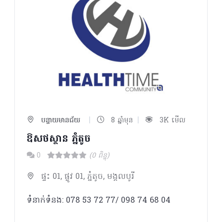
|
|
បន្ទាយមានជ័យ
8 ឆ្នាំមុន
3K មើល
ឱសថស្ថាន ភ្នំតូច
0
(0 ពិន្ទុ)
ផ្ទះ 01, ផ្លូវ 01, ភ្នំតូច, មង្គលបូរី
ទំនាក់ទំនង: 078 53 72 77/ 098 74 68 04