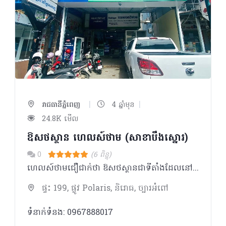
|
|
រាជធានីភ្នំពេញ
4 ឆ្នាំមុន
24.8K មើល
ឱសថស្ថាន ហេលស៍ថាម (សាខាបឹងស្នោរ)
0
(6 ពិន្ទុ)
ហេលស៍ថាមជឿជាក់ថា ឱសថស្ថានជាទីតាំងដែលនៅក្បែរប្រជាជនកម្ពុជា ដែលអាចផ្តល់នូវគំរូសេវាកម្ម ផលិតផល ចំណេះដឹង និងការប្រឹក្សាដល់ប្រជាជនគ្រប់ស្រទាប់វណ្ណៈ។ ក្រៅពីមានលក់ឱសថ វីតាមីន និងអាហារបំប៉នដូចឱសថស្ថានផ្សេងៗទៀត ឱសថស្ថាន ហេលស៍ថាម ផ្តោតសំខាន់លើទស្សនវិស័យដូចជា៖ _ ជម្រុញការប្រើប្រាស់ផលិតផលសម្រាប់តាមដានសុខភាពជាប្រចាំ និងផលិតផលដែលធានាសុវត្ថិភាពក្នុងការរស់នៅប្រចាំថ្ងៃ ដើម្បីជាផ្នែកមួយក្នុងការយកចិត្តទុកដាក់ និងការដឹងគុណដល់មនុស្សជុំវិញខ្លួន ជាពិសេសឪពុកម្តាយ យាយតា _ សម្ភារៈការពារសមរម្យក្នុងការធ្វើលំហាត់ប្រាណដោយសុវត្ថិភាព និងផលិតផលសម្រាប់ប្រើប្រាស់ក្រោយមានការថ្លោះគ្រិចផ្សេងៗ ដើម្បីជម្រុញការហាត់ប្រាណ
ផ្ទះ 199, ផ្លូវ Polaris, និរោធ, ច្បារអំពៅ
ទំនាក់ទំនង: 0967888017