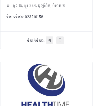
ផ្ទះ 15, ផ្លូវ 284, អូឡាំពិក, ចំការមន
ទំនាក់ទំនង: 023210158
ទំនាក់ទំនង: