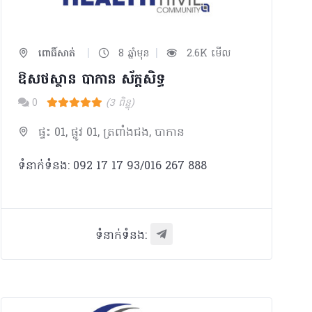
|
|
ពោធិ៍សាត់
8 ឆ្នាំមុន
2.6K មើល
ឱសថស្ថាន បាកាន ស័ក្តសិទ្ធ
0
(3 ពិន្ទុ)
ផ្ទះ 01, ផ្លូវ 01, ត្រពាំងជង, បាកាន
ទំនាក់ទំនង: 092 17 17 93/016 267 888
ទំនាក់ទំនង: