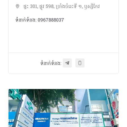
ផ្ទះ 301, ផ្លូវ 598, ច្រាំងចំរេះទី ១, ឫស្សីកែវ
ទំនាក់ទំនង: 0967888037
ទំនាក់ទំនង: