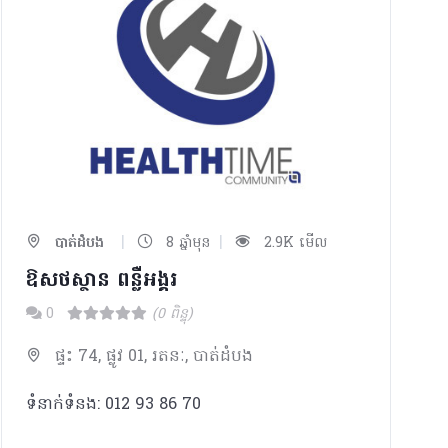
|
|
បាត់ដំបង
8 ឆ្នាំមុន
2.9K មើល
ឱសថស្ថាន ពន្លឺអង្គរ
0
(0 ពិន្ទុ)
ផ្ទះ 74, ផ្លូវ 01, រតនៈ, បាត់ដំបង
ទំនាក់ទំនង: 012 93 86 70