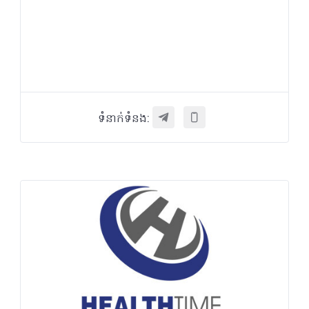
ទំនាក់ទំនង: