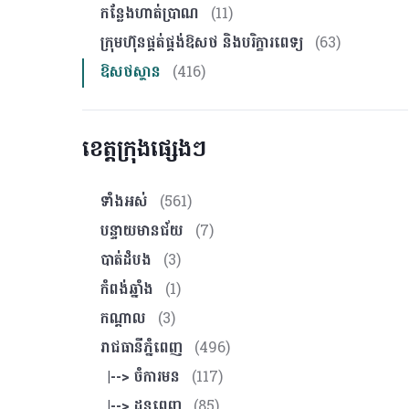
កន្លែងហាត់ប្រាណ
(11)
ក្រុមហ៊ុនផ្គត់ផ្គង់ឱសថ និងបរិក្ខារពេទ្យ
(63)
ឱសថស្ថាន
(416)
ខេត្តក្រុងផ្សេងៗ
ទាំងអស់
(561)
បន្ទាយមានជ័យ
(7)
បាត់ដំបង
(3)
កំពង់ឆ្នាំង
(1)
កណ្ដាល
(3)
រាជធានីភ្នំពេញ
(496)
|--> ចំការមន
(117)
|--> ដូនពេញ
(85)