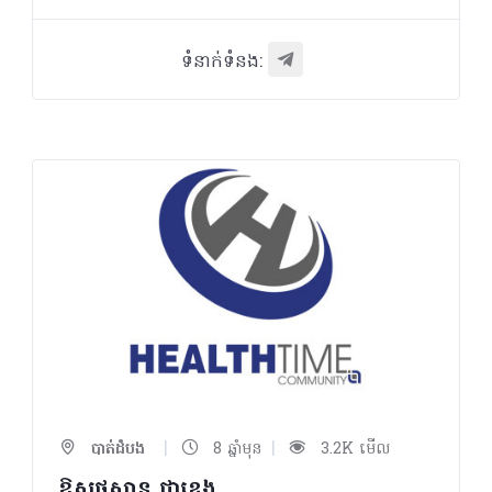
ទំនាក់ទំនង:
|
|
បាត់ដំបង
8 ឆ្នាំមុន
3.2K មើល
ឱសថស្ថាន ជាខេង