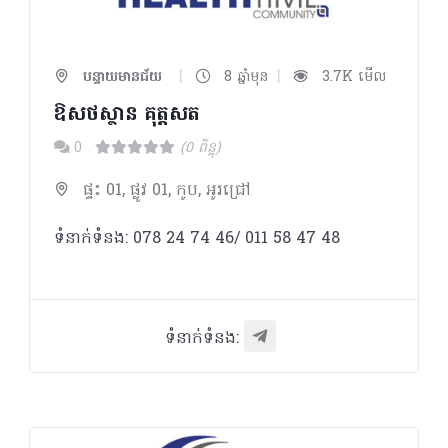
|
|
បន្ទាយមានជ័យ
8 ឆ្នាំមុន
3.7K មើល
ឱសថស្ថាន គុត្តសត
0
(0 ពិន្ទុ)
ផ្ទះ 01, ផ្លូវ 01, កូប, អូរជ្រៅ
ទំនាក់ទំនង: 078 24 74 46/ 011 58 47 48
ទំនាក់ទំនង: