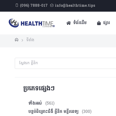
(096) 7888-017
info@healthtime.tips
ទំព័រដើម
ផ្សារ
ទីតាំង
ប្រភេទផ្សេងៗ
ទាំងអស់
(561)
បន្ទប់ពិគ្រោះ​ជំងឺ គ្លីនិក មន្ទីរពេទ្យ
(300)