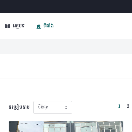
អត្ថបទ
ទីតាំង
(curr
1
2
តម្រៀបតាម