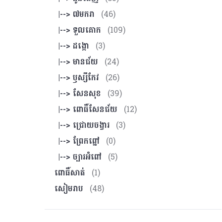
|--> ៧មករា
(46)
|--> ទួលគោក
(109)
|--> ដង្កោ
(3)
|--> មានជ័យ
(24)
|--> ឫស្សីកែវ
(26)
|--> សែនសុខ
(39)
|--> ពោធិ៍សែនជ័យ
(12)
|--> ជ្រោយចង្វារ
(3)
|--> ព្រែកព្នៅ
(0)
|--> ច្បារអំពៅ
(5)
ពោធិ៍សាត់
(1)
សៀមរាប
(48)