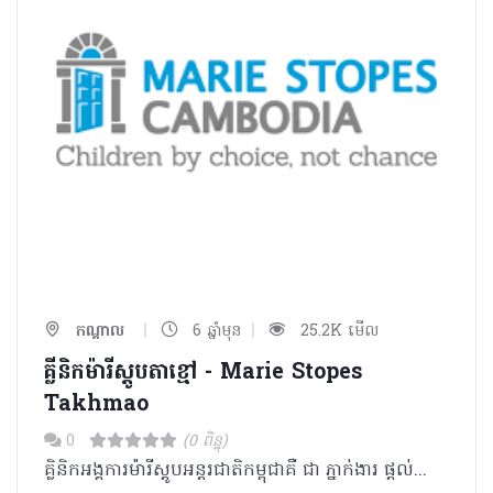
|
|
កណ្ដាល
6 ឆ្នាំមុន
25.2K មើល
គ្លីនិកម៉ារីស្តូបតាខ្មៅ - Marie Stopes
Takhmao
0
(0 ពិន្ទុ)
គ្លិនិកអង្គការម៉ារីស្តូបអន្តរជាតិកម្ពុជាគឺ ជា ភ្នាក់ងារ ផ្តល់សេវាឈាន មុខ គេ ផ្នែក រំលូត កូនដោយសុវត្ថិភាព ពន្យារកំណើត សុខភាពបន្តពូជ និងផ្លូវភេទ។