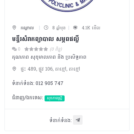
|
|
កណ្ដាល
8 ឆ្នាំមុន
4.1K មើល
មន្ទីរសំរាកព្យាបាល​ សម្ភពផល្លី​​
0
(0 ពិន្ទុ)
គុណភាព សុខុមាលភាព និង ប្រសិទ្ធភាព
ផ្ទះ 489, ផ្លូវ 106, តាខ្មៅ, តាខ្មៅ
ទំនាក់ទំនង: 012 905 747
ជំនាញ/ឯកទេស:
សុខភាពស្រ្តី
ទំនាក់ទំនង: