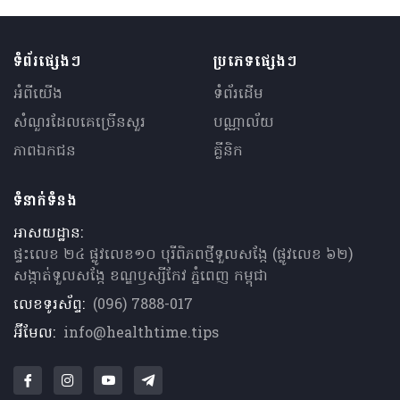
ទំព័រផ្សេងៗ
ប្រភេទផ្សេងៗ
អំពីយើង
ទំព័រដើម
សំណួរ​ដែលគេ​ច្រើន​សួរ
បណ្ណាល័យ
ភាពឯកជន
គ្លីនិក
ទំនាក់ទំនង
អាសយដ្ឋាន:
ផ្ទះលេខ ២៤ ផ្លូវលេខ១០ បុរីពិភពថ្មីទួលសង្កែ (ផ្លូវលេខ ៦២)
សង្កាត់ទួលសង្កែ ខណ្ឌឫស្សីកែវ ភ្នំពេញ កម្ពុជា
លេខទូរស័ព្ទ:
(096) 7888-017
អ៊ីមែល:
info@healthtime.tips