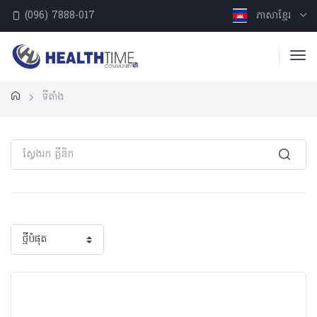
(096) 7888-017
ភាសាខ្មែរ
ទីតាំង