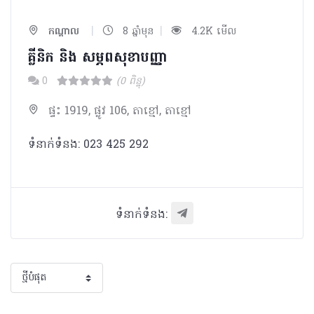
|
|
កណ្ដាល
8 ឆ្នាំមុន
4.2K មើល
គ្លីនិក និង សម្ភពសុខាបញ្ញា
0
(0 ពិន្ទុ)
ផ្ទះ 1919, ផ្លូវ 106, តាខ្មៅ, តាខ្មៅ
ទំនាក់ទំនង: 023 425 292
ទំនាក់ទំនង: