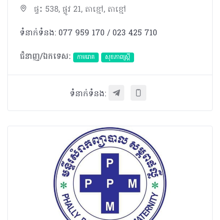
ផ្ទះ 538, ផ្លូវ 21, តាខ្មៅ, តាខ្មៅ
ទំនាក់ទំនង: 077 959 170 / 023 425 710
ជំនាញ/ឯកទេស:
កាមរោគ
សុខភាពស្រ្តី
ទំនាក់ទំនង: