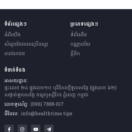
ទំព័រផ្សេងៗ
ប្រភេទផ្សេងៗ
អំពីយើង
ទំព័រដើម
សំណួរ​ដែលគេ​ច្រើន​សួរ
បណ្ណាល័យ
ភាពឯកជន
គ្លីនិក
ទំនាក់ទំនង
អាសយដ្ឋាន:
ផ្ទះលេខ ២៤ ផ្លូវលេខ១០ បុរីពិភពថ្មីទួលសង្កែ (ផ្លូវលេខ ៦២)
សង្កាត់ទួលសង្កែ ខណ្ឌឫស្សីកែវ ភ្នំពេញ កម្ពុជា
លេខទូរស័ព្ទ:
(096) 7888-017
អ៊ីមែល:
info@healthtime.tips