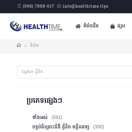
(096) 7888-017
info@healthtime.tips
ទំព័រដើម
ផ្សារ
ទីតាំង
ប្រភេទផ្សេងៗ
ទាំងអស់
(561)
បន្ទប់ពិគ្រោះ​ជំងឺ គ្លីនិក មន្ទីរពេទ្យ
(300)