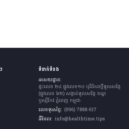
ងៗ
ទំនាក់ទំនង
អាសយដ្ឋាន:
ផ្ទះលេខ ២៤ ផ្លូវលេខ១០ បុរីពិភពថ្មីទួលសង្កែ
(ផ្លូវលេខ ៦២) សង្កាត់ទួលសង្កែ ខណ្ឌ
ឫស្សីកែវ ភ្នំពេញ កម្ពុជា
លេខទូរស័ព្ទ:
(096) 7888-017
អ៊ីមែល:
info@healthtime.tips