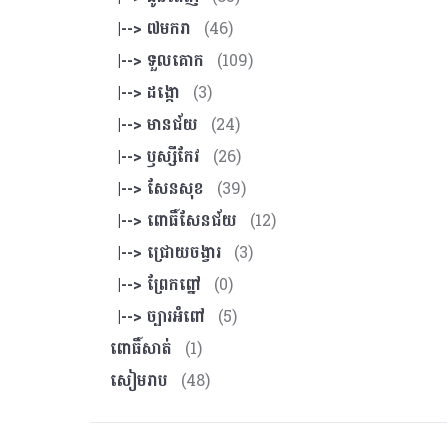
|--> ៧មករា
(46)
|--> ទួលគោក
(109)
|--> ដង្កោ
(3)
|--> មានជ័យ
(24)
|--> ឫស្សីកែវ
(26)
|--> សែនសុខ
(39)
|--> ពោធិ៍សែនជ័យ
(12)
|--> ជ្រោយចង្វារ
(3)
|--> ព្រែកព្នៅ
(0)
|--> ច្បារអំពៅ
(5)
ពោធិ៍សាត់
(1)
សៀមរាប
(48)