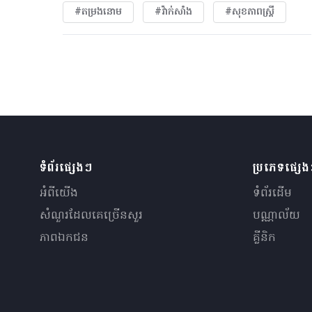
#តម្រងនោម
#វ៉ាក់សាំង
#សុខភាពស្រ្តី
ទំព័រផ្សេងៗ
ប្រភេទផ្សេ
អំពីយើង
ទំព័រដើម
សំណួរ​ដែលគេ​ច្រើន​សួរ
បណ្ណាល័យ
ភាពឯកជន
គ្លីនិក