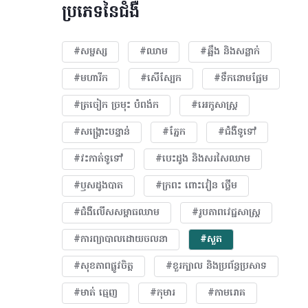
ប្រភេទនៃជំងឺ
#សម្ផស្ស
#ឈាម
#ឆ្អឹង និងសន្លាក់
#មហារីក​
#សើស្បែក
#ទឹកនោមផ្អែម
#ត្រចៀក ច្រមុះ បំពង់ក
#អេកូសាស្រ្ត
#សង្គ្រោះបន្ទាន់
#ភ្នែក​
#ជំងឺទូទៅ
#វះកាត់ទូទៅ
#បេះដូង​ និងសរសៃឈាម
#ឫសដូងបាត
#ក្រពះ ពោះវៀន ថ្លើម
#ជំងឺលើសសម្ពាធឈាម
#​រូបភាពវេជ្ជសាស្រ្ត
#ការព្យាបាលដោយ​ចលនា
#សួត
#សុខភាពផ្លូវចិត្ត
#ខួរក្បាល និងប្រព័ន្ធប្រសាទ
#មាត់ ធ្មេញ
#កុមារ
#កាមរោគ