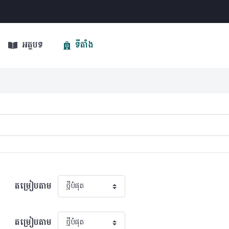
អត្ថបទ
ទីតាំង
តម្រៀបតាម
តម្រៀបតាម