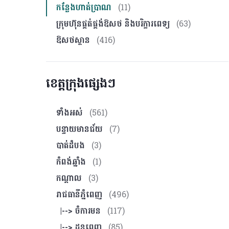
កន្លែងហាត់ប្រាណ
(11)
ក្រុមហ៊ុនផ្គត់ផ្គង់ឱសថ និងបរិក្ខារពេទ្យ
(63)
ឱសថស្ថាន
(416)
ខេត្តក្រុងផ្សេងៗ
ទាំងអស់
(561)
បន្ទាយមានជ័យ
(7)
បាត់ដំបង
(3)
កំពង់ឆ្នាំង
(1)
កណ្ដាល
(3)
រាជធានីភ្នំពេញ
(496)
|--> ចំការមន
(117)
|--> ដូនពេញ
(85)