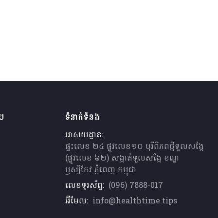
ងៗ
ទំនាក់ទំនង
អាសយដ្ឋាន:
ផ្ទះលេខ ២៤ ផ្លូវលេខ១០ បុរីពិភពថ្មីទួលសង្កែ
(ផ្លូវលេខ ៦២) សង្កាត់ទួលសង្កែ ខណ្ឌ
ឫស្សីកែវ ភ្នំពេញ កម្ពុជា
លេខទូរស័ព្ទ:
(096) 7888-017
អ៊ីមែល:
info@healthtime.tips