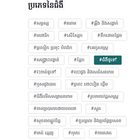
ប្រភេទនៃជំងឺ
#សម្ផស្ស
#ឈាម
#ឆ្អឹង និងសន្លាក់
#មហារីក​
#សើស្បែក
#ទឹកនោមផ្អែម
#ត្រចៀក ច្រមុះ បំពង់ក
#អេកូសាស្រ្ត
#សង្គ្រោះបន្ទាន់
#ភ្នែក​
#ជំងឺទូទៅ
#វះកាត់ទូទៅ
#បេះដូង​ និងសរសៃឈាម
#ឫសដូងបាត
#ក្រពះ ពោះវៀន ថ្លើម
#ជំងឺលើសសម្ពាធឈាម
#​រូបភាពវេជ្ជសាស្រ្ត
#ការព្យាបាលដោយ​ចលនា
#សួត
#សុខភាពផ្លូវចិត្ត
#ខួរក្បាល និងប្រព័ន្ធប្រសាទ
#មាត់ ធ្មេញ
#កុមារ
#កាមរោគ