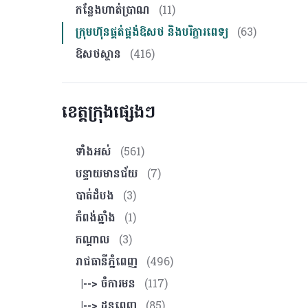
កន្លែងហាត់ប្រាណ
(11)
ក្រុមហ៊ុនផ្គត់ផ្គង់ឱសថ និងបរិក្ខារពេទ្យ
(63)
ឱសថស្ថាន
(416)
ខេត្តក្រុងផ្សេងៗ
ទាំងអស់
(561)
បន្ទាយមានជ័យ
(7)
បាត់ដំបង
(3)
កំពង់ឆ្នាំង
(1)
កណ្ដាល
(3)
រាជធានីភ្នំពេញ
(496)
|--> ចំការមន
(117)
|--> ដូនពេញ
(85)