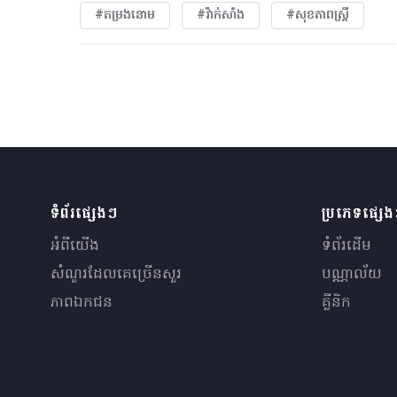
#តម្រងនោម
#វ៉ាក់សាំង
#សុខភាពស្រ្តី
ទំព័រផ្សេងៗ
ប្រភេទផ្សេ
អំពីយើង
ទំព័រដើម
សំណួរ​ដែលគេ​ច្រើន​សួរ
បណ្ណាល័យ
ភាពឯកជន
គ្លីនិក