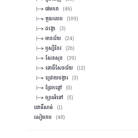
|--> ៧មករា
(46)
|--> ទួលគោក
(109)
|--> ដង្កោ
(3)
|--> មានជ័យ
(24)
|--> ឫស្សីកែវ
(26)
|--> សែនសុខ
(39)
|--> ពោធិ៍សែនជ័យ
(12)
|--> ជ្រោយចង្វារ
(3)
|--> ព្រែកព្នៅ
(0)
|--> ច្បារអំពៅ
(5)
ពោធិ៍សាត់
(1)
សៀមរាប
(48)