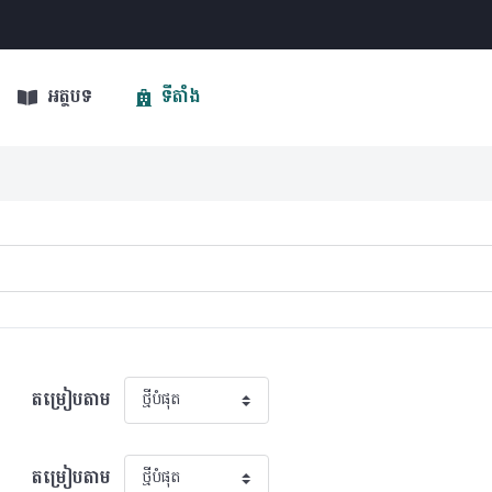
អត្ថបទ
ទីតាំង
តម្រៀបតាម
តម្រៀបតាម