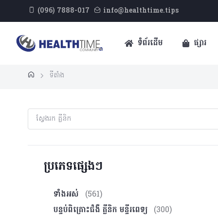
(096) 7888-017
info@healthtime.tips
ទំព័រដើម
ផ្សារ
ទីតាំង
ប្រភេទផ្សេងៗ
ទាំងអស់
(561)
បន្ទប់ពិគ្រោះ​ជំងឺ គ្លីនិក មន្ទីរពេទ្យ
(300)