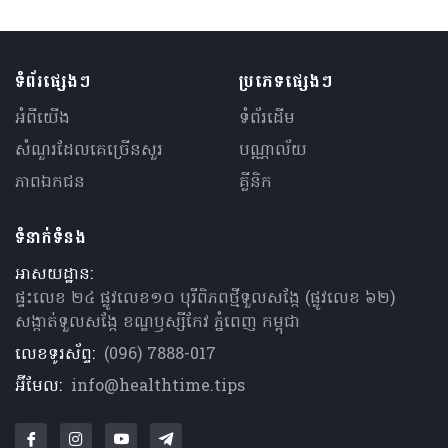
ទំព័រផ្សេងៗ
ប្រភេទផ្សេងៗ
អំពីយើង
ទំព័រដើម
សំណួរ​ដែលគេ​ច្រើន​សួរ
បណ្ណាល័យ
ភាពឯកជន
គ្លីនិក
ទំនាក់ទំនង
អាសយដ្ឋាន:
ផ្ទះលេខ ២៤ ផ្លូវលេខ១០ បុរីពិភពថ្មីទួលសង្កែ (ផ្លូវលេខ ៦២)
សង្កាត់ទួលសង្កែ ខណ្ឌឫស្សីកែវ ភ្នំពេញ កម្ពុជា
លេខទូរស័ព្ទ:
(096) 7888-017
អ៊ីមែល:
info@healthtime.tips