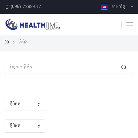
(096) 7888-017
ភាសាខ្មែរ
ទីតាំង