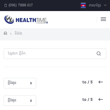
(096) 7888-017
ភាសាខ្មែរ
ទីតាំង
to / 5
to / 5