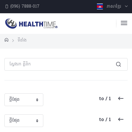
(096) 7888-017
ភាសាខ្មែរ
ទីតាំង
to / 1
to / 1