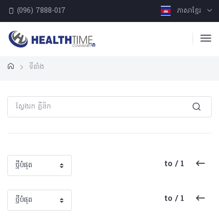
(096) 7888-017
ភាសាខ្មែរ
ទីតាំង
to / 1
to / 1