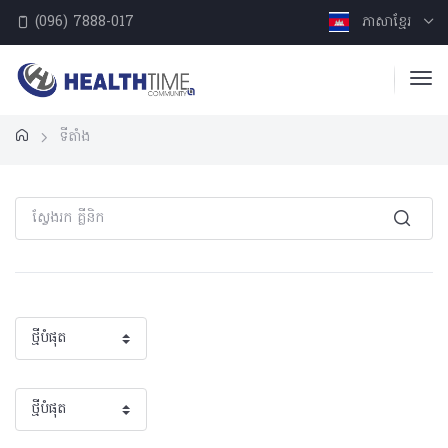
(096) 7888-017
ភាសាខ្មែរ
ទីតាំង