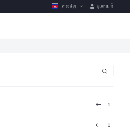
ភាសាខ្មែរ
ចូលគណនី
1
1