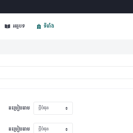
អត្ថបទ
ទីតាំង
តម្រៀបតាម
តម្រៀបតាម