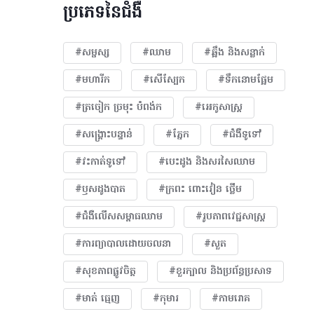
ប្រភេទនៃជំងឺ
#សម្ផស្ស
#ឈាម
#ឆ្អឹង និងសន្លាក់
#មហារីក​
#សើស្បែក
#ទឹកនោមផ្អែម
#ត្រចៀក ច្រមុះ បំពង់ក
#អេកូសាស្រ្ត
#សង្គ្រោះបន្ទាន់
#ភ្នែក​
#ជំងឺទូទៅ
#វះកាត់ទូទៅ
#បេះដូង​ និងសរសៃឈាម
#ឫសដូងបាត
#ក្រពះ ពោះវៀន ថ្លើម
#ជំងឺលើសសម្ពាធឈាម
#​រូបភាពវេជ្ជសាស្រ្ត
#ការព្យាបាលដោយ​ចលនា
#សួត
#សុខភាពផ្លូវចិត្ត
#ខួរក្បាល និងប្រព័ន្ធប្រសាទ
#មាត់ ធ្មេញ
#កុមារ
#កាមរោគ