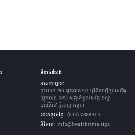
ងៗ
ទំនាក់ទំនង
អាសយដ្ឋាន:
ផ្ទះលេខ ២៤ ផ្លូវលេខ១០ បុរីពិភពថ្មីទួលសង្កែ
(ផ្លូវលេខ ៦២) សង្កាត់ទួលសង្កែ ខណ្ឌ
ឫស្សីកែវ ភ្នំពេញ កម្ពុជា
លេខទូរស័ព្ទ:
(096) 7888-017
អ៊ីមែល:
info@healthtime.tips