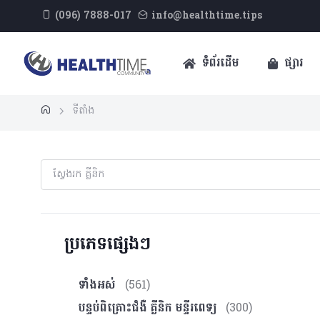
(096) 7888-017
info@healthtime.tips
ទំព័រដើម
ផ្សារ
ទីតាំង
ប្រភេទផ្សេងៗ
ទាំងអស់
(561)
បន្ទប់ពិគ្រោះ​ជំងឺ គ្លីនិក មន្ទីរពេទ្យ
(300)