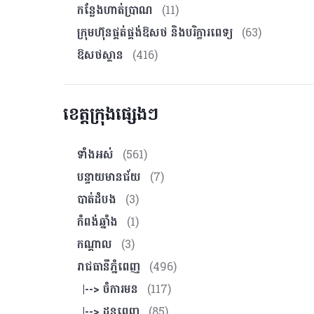
កន្លែងហាត់ប្រាណ
(11)
ក្រុមហ៊ុនផ្គត់ផ្គង់ឱសថ និងបរិក្ខារពេទ្យ
(63)
ឱសថស្ថាន
(416)
ខេត្តក្រុងផ្សេងៗ
ទាំងអស់
(561)
បន្ទាយមានជ័យ
(7)
បាត់ដំបង
(3)
កំពង់ឆ្នាំង
(1)
កណ្ដាល
(3)
រាជធានីភ្នំពេញ
(496)
|--> ចំការមន
(117)
|--> ដូនពេញ
(85)