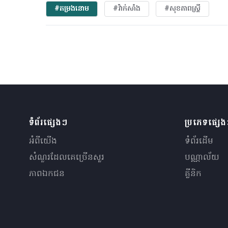
#តម្រងនោម
#វ៉ាក់សាំង
#សុខភាពស្រ្តី
ទំព័រផ្សេងៗ
ប្រភេទផ្សេ
អំពីយើង
ទំព័រដើម
សំណួរ​ដែលគេ​ច្រើន​សួរ
បណ្ណាល័យ
ភាពឯកជន
គ្លីនិក