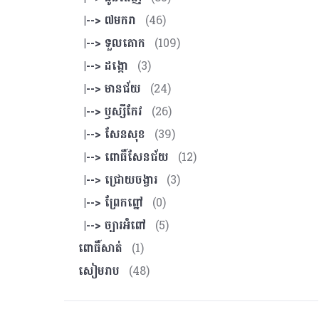
|--> ៧មករា
(46)
|--> ទួលគោក
(109)
|--> ដង្កោ
(3)
|--> មានជ័យ
(24)
|--> ឫស្សីកែវ
(26)
|--> សែនសុខ
(39)
|--> ពោធិ៍សែនជ័យ
(12)
|--> ជ្រោយចង្វារ
(3)
|--> ព្រែកព្នៅ
(0)
|--> ច្បារអំពៅ
(5)
ពោធិ៍សាត់
(1)
សៀមរាប
(48)