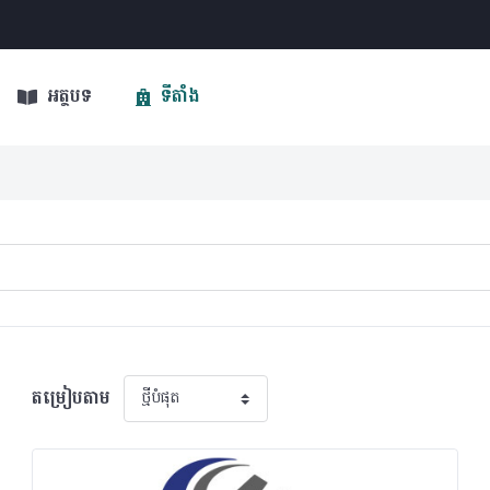
អត្ថបទ
ទីតាំង
តម្រៀបតាម