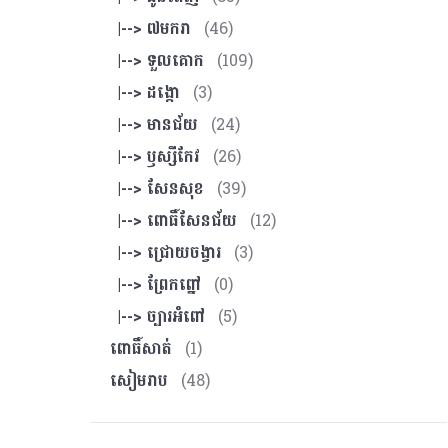
|--> ៧មករា
(46)
|--> ទួលគោក
(109)
|--> ដង្កោ
(3)
|--> មានជ័យ
(24)
|--> ឫស្សីកែវ
(26)
|--> សែនសុខ
(39)
|--> ពោធិ៍សែនជ័យ
(12)
|--> ជ្រោយចង្វារ
(3)
|--> ព្រែកព្នៅ
(0)
|--> ច្បារអំពៅ
(5)
ពោធិ៍សាត់
(1)
សៀមរាប
(48)