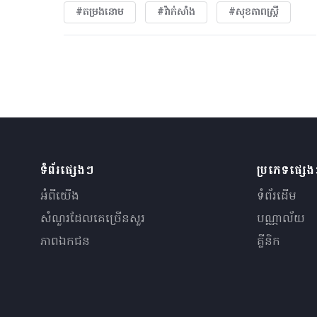
#តម្រងនោម
#វ៉ាក់សាំង
#សុខភាពស្រ្តី
ទំព័រផ្សេងៗ
ប្រភេទផ្សេ
អំពីយើង
ទំព័រដើម
សំណួរ​ដែលគេ​ច្រើន​សួរ
បណ្ណាល័យ
ភាពឯកជន
គ្លីនិក