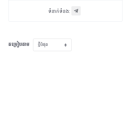
ទំនាក់ទំនង:
តម្រៀបតាម