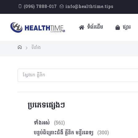
(096) 7888-017
info@healthtime.tips
ទំព័រដើម
ផ្សារ
ទីតាំង
ប្រភេទផ្សេងៗ
ទាំងអស់
(561)
បន្ទប់ពិគ្រោះ​ជំងឺ គ្លីនិក មន្ទីរពេទ្យ
(300)