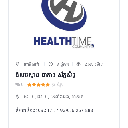
|
|
ពោធិ៍សាត់
8 ឆ្នាំមុន
2.6K មើល
ឱសថស្ថាន បាកាន ស័ក្តសិទ្ធ
0
(3 ពិន្ទុ)
ផ្ទះ 01, ផ្លូវ 01, ត្រពាំងជង, បាកាន
ទំនាក់ទំនង: 092 17 17 93/016 267 888