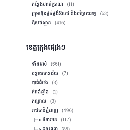
កន្លែងហាត់ប្រាណ
(11)
ក្រុមហ៊ុនផ្គត់ផ្គង់ឱសថ និងបរិក្ខារពេទ្យ
(63)
ឱសថស្ថាន
(416)
ខេត្តក្រុងផ្សេងៗ
ទាំងអស់
(561)
បន្ទាយមានជ័យ
(7)
បាត់ដំបង
(3)
កំពង់ឆ្នាំង
(1)
កណ្ដាល
(3)
រាជធានីភ្នំពេញ
(496)
|--> ចំការមន
(117)
|--> ដូនពេញ
(85)