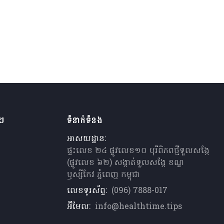
ងៗ
ទំនាក់ទំនង
អាសយដ្ឋាន:
ផ្ទះលេខ ២៤ ផ្លូវលេខ១០ បុរីពិភពថ្មីទួលសង្កែ
(ផ្លូវលេខ ៦២) សង្កាត់ទួលសង្កែ ខណ្ឌ
ឫស្សីកែវ ភ្នំពេញ កម្ពុជា
លេខទូរស័ព្ទ:
(096) 7888-017
អ៊ីមែល:
info@healthtime.tips