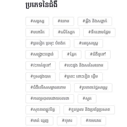
ប្រភេទនៃជំងឺ
#សម្ផស្ស
#ឈាម
#ឆ្អឹង និងសន្លាក់
#មហារីក​
#សើស្បែក
#ទឹកនោមផ្អែម
#ត្រចៀក ច្រមុះ បំពង់ក
#អេកូសាស្រ្ត
#សង្គ្រោះបន្ទាន់
#ភ្នែក​
#ជំងឺទូទៅ
#វះកាត់ទូទៅ
#បេះដូង​ និងសរសៃឈាម
#ឫសដូងបាត
#ក្រពះ ពោះវៀន ថ្លើម
#ជំងឺលើសសម្ពាធឈាម
#​រូបភាពវេជ្ជសាស្រ្ត
#ការព្យាបាលដោយ​ចលនា
#សួត
#សុខភាពផ្លូវចិត្ត
#ខួរក្បាល និងប្រព័ន្ធប្រសាទ
#មាត់ ធ្មេញ
#កុមារ
#កាមរោគ