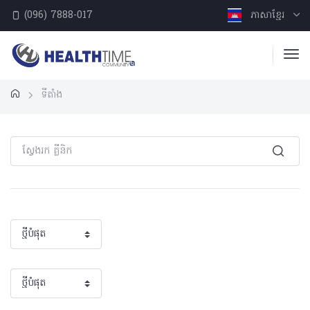
(096) 7888-017
ភាសាខ្មែរ
ទីតាំង