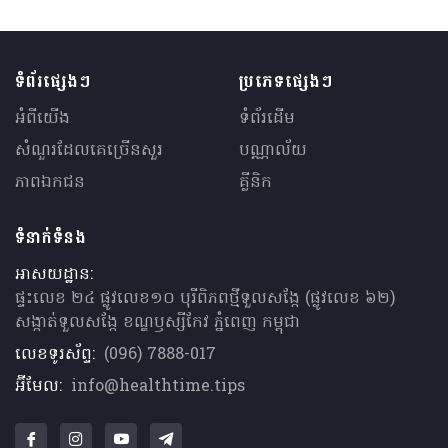
ទំព័រផ្សេងៗ
ប្រភេទផ្សេងៗ
អំពីយើង
ទំព័រដើម
សំណួរ​ដែលគេ​ច្រើន​សួរ
បណ្ណាល័យ
ភាពឯកជន
គ្លីនិក
ទំនាក់ទំនង
អាសយដ្ឋាន:
ផ្ទះលេខ ២៤ ផ្លូវលេខ១០ បុរីពិភពថ្មីទួលសង្កែ (ផ្លូវលេខ ៦២)
សង្កាត់ទួលសង្កែ ខណ្ឌឫស្សីកែវ ភ្នំពេញ កម្ពុជា
លេខទូរស័ព្ទ:
(096) 7888-017
អ៊ីមែល:
info@healthtime.tips