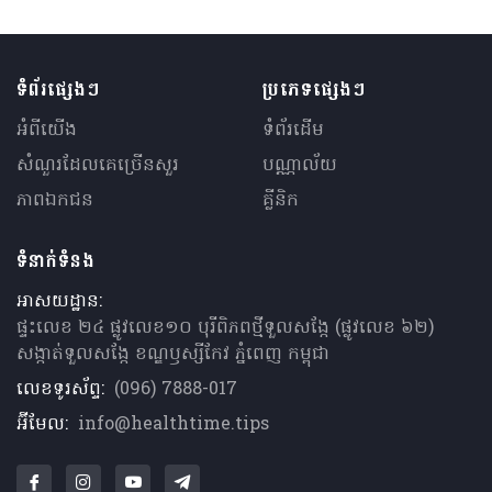
ទំព័រផ្សេងៗ
ប្រភេទផ្សេងៗ
អំពីយើង
ទំព័រដើម
សំណួរ​ដែលគេ​ច្រើន​សួរ
បណ្ណាល័យ
ភាពឯកជន
គ្លីនិក
ទំនាក់ទំនង
អាសយដ្ឋាន:
ផ្ទះលេខ ២៤ ផ្លូវលេខ១០ បុរីពិភពថ្មីទួលសង្កែ (ផ្លូវលេខ ៦២)
សង្កាត់ទួលសង្កែ ខណ្ឌឫស្សីកែវ ភ្នំពេញ កម្ពុជា
លេខទូរស័ព្ទ:
(096) 7888-017
អ៊ីមែល:
info@healthtime.tips