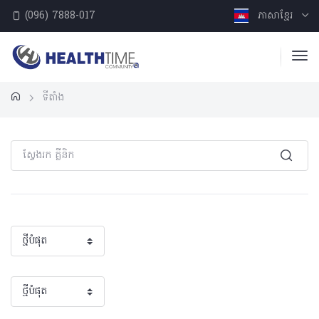
(096) 7888-017
ភាសាខ្មែរ
ទីតាំង