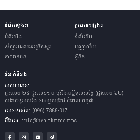
ទំព័រផ្សេងៗ
ប្រភេទផ្សេងៗ
អំពីយើង
ទំព័រដើម
សំណួរ​ដែលគេ​ច្រើន​សួរ
បណ្ណាល័យ
ភាពឯកជន
គ្លីនិក
ទំនាក់ទំនង
អាសយដ្ឋាន:
ផ្ទះលេខ ២៤ ផ្លូវលេខ១០ បុរីពិភពថ្មីទួលសង្កែ (ផ្លូវលេខ ៦២)
សង្កាត់ទួលសង្កែ ខណ្ឌឫស្សីកែវ ភ្នំពេញ កម្ពុជា
លេខទូរស័ព្ទ:
(096) 7888-017
អ៊ីមែល:
info@healthtime.tips