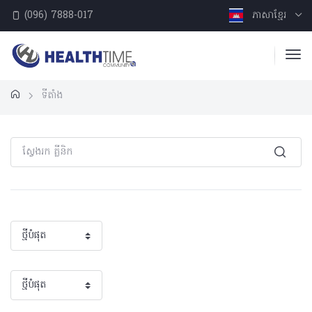
(096) 7888-017
ភាសាខ្មែរ
ទីតាំង