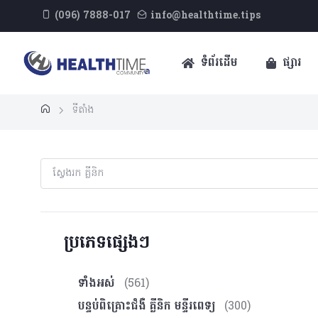
(096) 7888-017
info@healthtime.tips
ទំព័រដើម
ផ្សារ
ទីតាំង
ប្រភេទផ្សេងៗ
ទាំងអស់
(561)
បន្ទប់ពិគ្រោះ​ជំងឺ គ្លីនិក មន្ទីរពេទ្យ
(300)