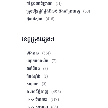
កន្លែងហាត់ប្រាណ
(11)
ក្រុមហ៊ុនផ្គត់ផ្គង់ឱសថ និងបរិក្ខារពេទ្យ
(63)
ឱសថស្ថាន
(416)
ខេត្តក្រុងផ្សេងៗ
ទាំងអស់
(561)
បន្ទាយមានជ័យ
(7)
បាត់ដំបង
(3)
កំពង់ឆ្នាំង
(1)
កណ្ដាល
(3)
រាជធានីភ្នំពេញ
(496)
|--> ចំការមន
(117)
|--> ដូនពេញ
(85)