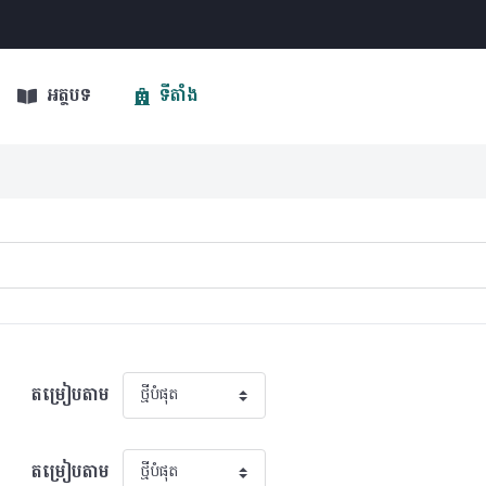
អត្ថបទ
ទីតាំង
តម្រៀបតាម
តម្រៀបតាម