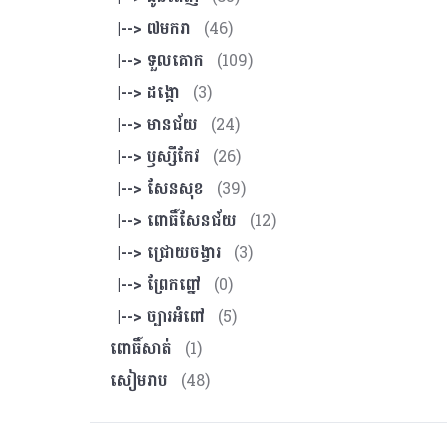
|--> ៧មករា
(46)
|--> ទួលគោក
(109)
|--> ដង្កោ
(3)
|--> មានជ័យ
(24)
|--> ឫស្សីកែវ
(26)
|--> សែនសុខ
(39)
|--> ពោធិ៍សែនជ័យ
(12)
|--> ជ្រោយចង្វារ
(3)
|--> ព្រែកព្នៅ
(0)
|--> ច្បារអំពៅ
(5)
ពោធិ៍សាត់
(1)
សៀមរាប
(48)