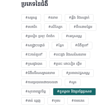
ប្រភេទនៃជំងឺ
#សម្ផស្ស
#ឈាម
#ឆ្អឹង និងសន្លាក់
#មហារីក​
#សើស្បែក
#ទឹកនោមផ្អែម
#ត្រចៀក ច្រមុះ បំពង់ក
#អេកូសាស្រ្ត
#សង្គ្រោះបន្ទាន់
#ភ្នែក​
#ជំងឺទូទៅ
#វះកាត់ទូទៅ
#បេះដូង​ និងសរសៃឈាម
#ឫសដូងបាត
#ក្រពះ ពោះវៀន ថ្លើម
#ជំងឺលើសសម្ពាធឈាម
#​រូបភាពវេជ្ជសាស្រ្ត
#ការព្យាបាលដោយ​ចលនា
#សួត
#សុខភាពផ្លូវចិត្ត
#ខួរក្បាល និងប្រព័ន្ធប្រសាទ
#មាត់ ធ្មេញ
#កុមារ
#កាមរោគ