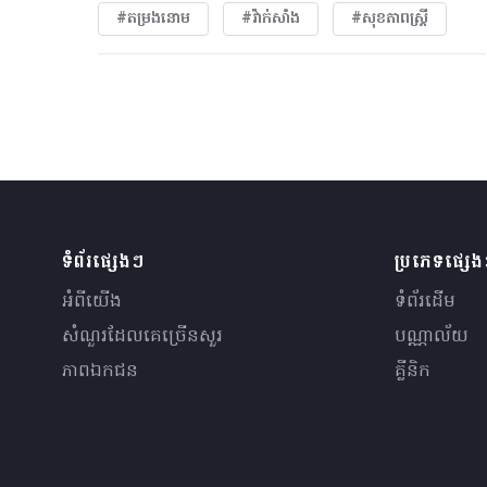
#តម្រងនោម
#វ៉ាក់សាំង
#សុខភាពស្រ្តី
ទំព័រផ្សេងៗ
ប្រភេទផ្សេ
អំពីយើង
ទំព័រដើម
សំណួរ​ដែលគេ​ច្រើន​សួរ
បណ្ណាល័យ
ភាពឯកជន
គ្លីនិក