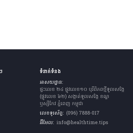
ងៗ
ទំនាក់ទំនង
អាសយដ្ឋាន:
ផ្ទះលេខ ២៤ ផ្លូវលេខ១០ បុរីពិភពថ្មីទួលសង្កែ
(ផ្លូវលេខ ៦២) សង្កាត់ទួលសង្កែ ខណ្ឌ
ឫស្សីកែវ ភ្នំពេញ កម្ពុជា
លេខទូរស័ព្ទ:
(096) 7888-017
អ៊ីមែល:
info@healthtime.tips