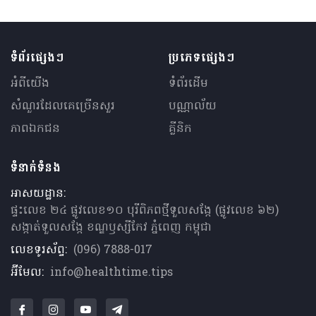
ទំព័រផ្សេងៗ
ប្រភេទផ្សេងៗ
អំពីយើង
ទំព័រដើម
សំណួរ​ដែលគេ​ច្រើន​សួរ
បណ្ណាល័យ
ភាពឯកជន
គ្លីនិក
ទំនាក់ទំនង
អាសយដ្ឋាន:
ផ្ទះលេខ ២៤ ផ្លូវលេខ១០ បុរីពិភពថ្មីទួលសង្កែ (ផ្លូវលេខ ៦២)
សង្កាត់ទួលសង្កែ ខណ្ឌឫស្សីកែវ ភ្នំពេញ កម្ពុជា
លេខទូរស័ព្ទ:
(096) 7888-017
អ៊ីមែល:
info@healthtime.tips