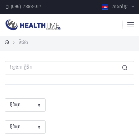
(096) 7888-017
ភាសាខ្មែរ
ទីតាំង