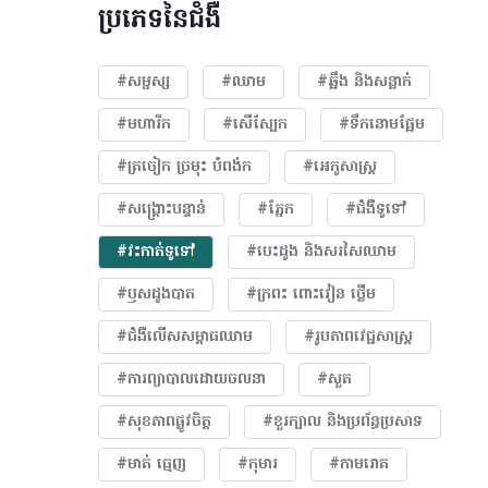
ប្រភេទនៃជំងឺ
#សម្ផស្ស
#ឈាម
#ឆ្អឹង និងសន្លាក់
#មហារីក​
#សើស្បែក
#ទឹកនោមផ្អែម
#ត្រចៀក ច្រមុះ បំពង់ក
#អេកូសាស្រ្ត
#សង្គ្រោះបន្ទាន់
#ភ្នែក​
#ជំងឺទូទៅ
#វះកាត់ទូទៅ
#បេះដូង​ និងសរសៃឈាម
#ឫសដូងបាត
#ក្រពះ ពោះវៀន ថ្លើម
#ជំងឺលើសសម្ពាធឈាម
#​រូបភាពវេជ្ជសាស្រ្ត
#ការព្យាបាលដោយ​ចលនា
#សួត
#សុខភាពផ្លូវចិត្ត
#ខួរក្បាល និងប្រព័ន្ធប្រសាទ
#មាត់ ធ្មេញ
#កុមារ
#កាមរោគ