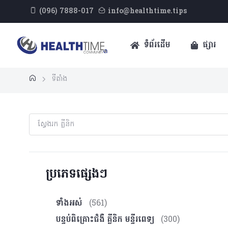
(096) 7888-017
info@healthtime.tips
ទំព័រដើម
ផ្សារ
ទីតាំង
ប្រភេទផ្សេងៗ
ទាំងអស់
(561)
បន្ទប់ពិគ្រោះ​ជំងឺ គ្លីនិក មន្ទីរពេទ្យ
(300)