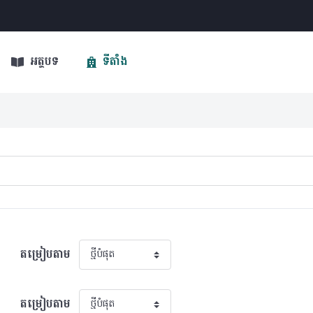
អត្ថបទ
ទីតាំង
តម្រៀបតាម
តម្រៀបតាម