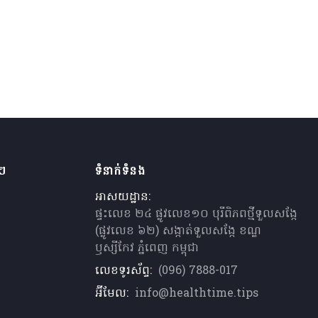
ងៗ
ទំនាក់ទំនង
អាសយដ្ឋាន:
ផ្ទះលេខ ២៤ ផ្លូវលេខ១០ បុរីពិភពថ្មីទួលសង្កែ
(ផ្លូវលេខ ៦២) សង្កាត់ទួលសង្កែ ខណ្ឌ
ឫស្សីកែវ ភ្នំពេញ កម្ពុជា
លេខទូរស័ព្ទ:
(096) 7888-017
អ៊ីមែល:
info@healthtime.tips