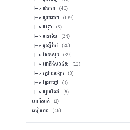
|--> ៧មករា
(46)
|--> ទួលគោក
(109)
|--> ដង្កោ
(3)
|--> មានជ័យ
(24)
|--> ឫស្សីកែវ
(26)
|--> សែនសុខ
(39)
|--> ពោធិ៍សែនជ័យ
(12)
|--> ជ្រោយចង្វារ
(3)
|--> ព្រែកព្នៅ
(0)
|--> ច្បារអំពៅ
(5)
ពោធិ៍សាត់
(1)
សៀមរាប
(48)