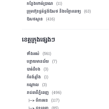
កន្លែងហាត់ប្រាណ
(11)
ក្រុមហ៊ុនផ្គត់ផ្គង់ឱសថ និងបរិក្ខារពេទ្យ
(63)
ឱសថស្ថាន
(416)
ខេត្តក្រុងផ្សេងៗ
ទាំងអស់
(561)
បន្ទាយមានជ័យ
(7)
បាត់ដំបង
(3)
កំពង់ឆ្នាំង
(1)
កណ្ដាល
(3)
រាជធានីភ្នំពេញ
(496)
|--> ចំការមន
(117)
|--> ដូនពេញ
(85)