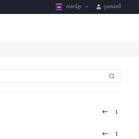
ភាសាខ្មែរ
ចូលគណនី
1
1