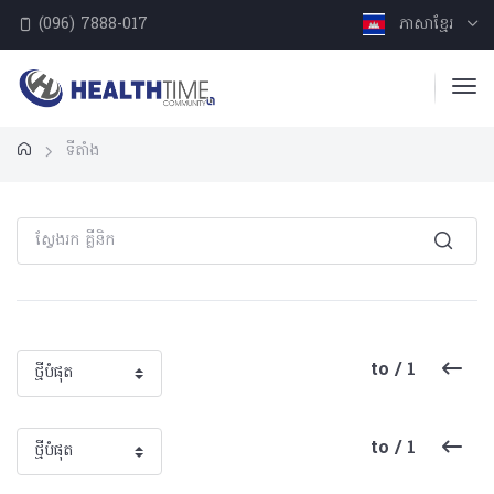
(096) 7888-017
ភាសាខ្មែរ
ទីតាំង
to / 1
to / 1