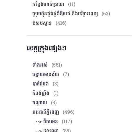
កន្លែងហាត់ប្រាណ
(11)
ក្រុមហ៊ុនផ្គត់ផ្គង់ឱសថ និងបរិក្ខារពេទ្យ
(63)
ឱសថស្ថាន
(416)
ខេត្តក្រុងផ្សេងៗ
ទាំងអស់
(561)
បន្ទាយមានជ័យ
(7)
បាត់ដំបង
(3)
កំពង់ឆ្នាំង
(1)
កណ្ដាល
(3)
រាជធានីភ្នំពេញ
(496)
|--> ចំការមន
(117)
|--> ដូនពេញ
(85)