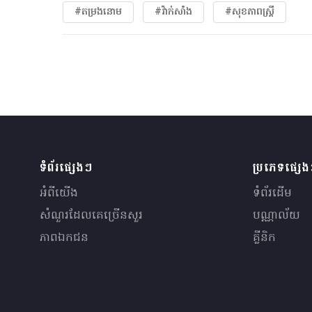
#តម្រងនោម
#វ៉ាក់សាំង
#សុខភាពស្រ្តី
ទំព័រផ្សេងៗ
ប្រភេទផ្សេ
អំពីយើង
ទំព័រដើម
សំណួរ​ដែលគេ​ច្រើន​សួរ
បណ្ណាល័យ
ភាពឯកជន
គ្លីនិក