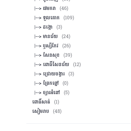
|--> ៧មករា
(46)
|--> ទួលគោក
(109)
|--> ដង្កោ
(3)
|--> មានជ័យ
(24)
|--> ឫស្សីកែវ
(26)
|--> សែនសុខ
(39)
|--> ពោធិ៍សែនជ័យ
(12)
|--> ជ្រោយចង្វារ
(3)
|--> ព្រែកព្នៅ
(0)
|--> ច្បារអំពៅ
(5)
ពោធិ៍សាត់
(1)
សៀមរាប
(48)