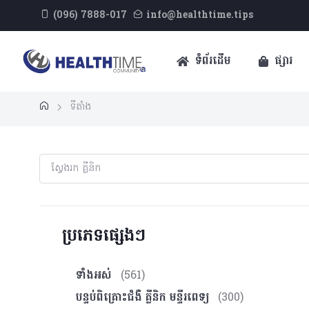
(096) 7888-017
info@healthtime.tips
ទំព័រដើម
ផ្សារ
ទីតាំង
ប្រភេទផ្សេងៗ
ទាំងអស់
(561)
បន្ទប់ពិគ្រោះ​ជំងឺ គ្លីនិក មន្ទីរពេទ្យ
(300)