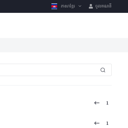
ភាសាខ្មែរ
ចូលគណនី
1
1