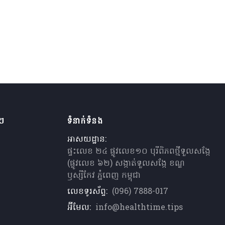
ងៗ
ទំនាក់ទំនង
អាសយដ្ឋាន:
ផ្ទះលេខ ២៤ ផ្លូវលេខ១០ បុរីពិភពថ្មីទួលសង្កែ
(ផ្លូវលេខ ៦២) សង្កាត់ទួលសង្កែ ខណ្ឌ
ឫស្សីកែវ ភ្នំពេញ កម្ពុជា
លេខទូរស័ព្ទ:
(096) 7888-017
អ៊ីមែល:
info@healthtime.tips