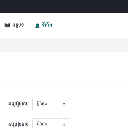
អត្ថបទ
ទីតាំង
តម្រៀបតាម
តម្រៀបតាម