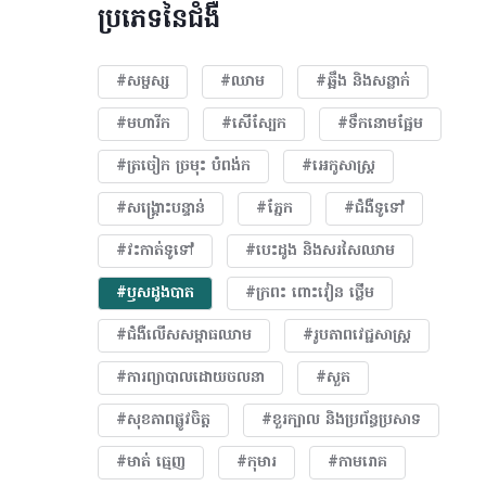
ប្រភេទនៃជំងឺ
#សម្ផស្ស
#ឈាម
#ឆ្អឹង និងសន្លាក់
#មហារីក​
#សើស្បែក
#ទឹកនោមផ្អែម
#ត្រចៀក ច្រមុះ បំពង់ក
#អេកូសាស្រ្ត
#សង្គ្រោះបន្ទាន់
#ភ្នែក​
#ជំងឺទូទៅ
#វះកាត់ទូទៅ
#បេះដូង​ និងសរសៃឈាម
#ឫសដូងបាត
#ក្រពះ ពោះវៀន ថ្លើម
#ជំងឺលើសសម្ពាធឈាម
#​រូបភាពវេជ្ជសាស្រ្ត
#ការព្យាបាលដោយ​ចលនា
#សួត
#សុខភាពផ្លូវចិត្ត
#ខួរក្បាល និងប្រព័ន្ធប្រសាទ
#មាត់ ធ្មេញ
#កុមារ
#កាមរោគ