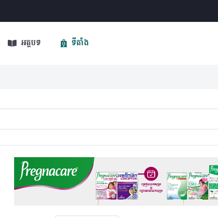
អត្ថបទ
ទីតាំង