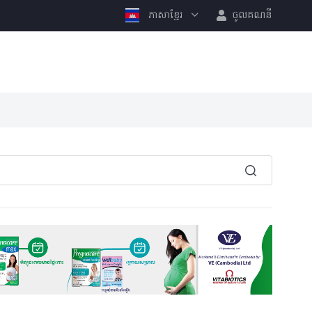
ភាសាខ្មែរ
ចូលគណនី