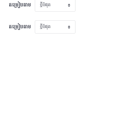
តម្រៀបតាម
តម្រៀបតាម