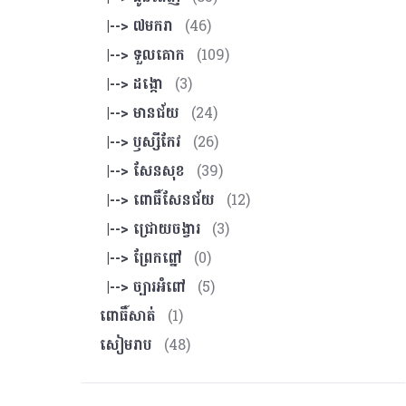
|--> ៧មករា
(46)
|--> ទួលគោក
(109)
|--> ដង្កោ
(3)
|--> មានជ័យ
(24)
|--> ឫស្សីកែវ
(26)
|--> សែនសុខ
(39)
|--> ពោធិ៍សែនជ័យ
(12)
|--> ជ្រោយចង្វារ
(3)
|--> ព្រែកព្នៅ
(0)
|--> ច្បារអំពៅ
(5)
ពោធិ៍សាត់
(1)
សៀមរាប
(48)