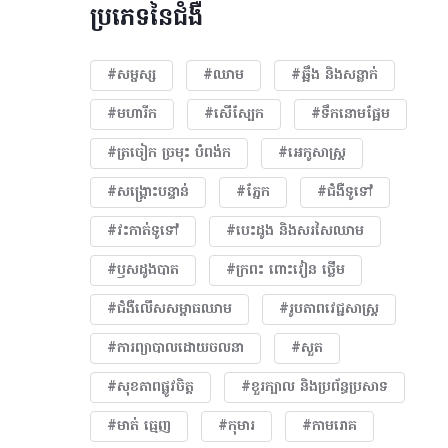
ប្រភេទនៃជំងឺ
#សម្ផស្ស
#ឈាម
#ឆ្អឹង និងសន្លាក់
#មហារីក​
#សើស្បែក
#ទឹកនោមផ្អែម
#ត្រចៀក ច្រមុះ បំពង់ក
#អេកូសាស្រ្ត
#សង្គ្រោះបន្ទាន់
#ភ្នែក​
#ជំងឺទូទៅ
#វះកាត់ទូទៅ
#បេះដូង​ និងសរសៃឈាម
#ឫសដូងបាត
#ក្រពះ ពោះវៀន ថ្លើម
#ជំងឺលើសសម្ពាធឈាម
#​រូបភាពវេជ្ជសាស្រ្ត
#ការព្យាបាលដោយ​ចលនា
#សួត
#សុខភាពផ្លូវចិត្ត
#ខួរក្បាល និងប្រព័ន្ធប្រសាទ
#មាត់ ធ្មេញ
#កុមារ
#កាមរោគ