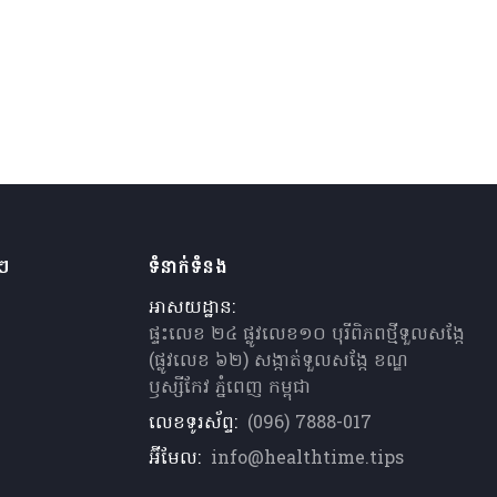
ងៗ
ទំនាក់ទំនង
អាសយដ្ឋាន:
ផ្ទះលេខ ២៤ ផ្លូវលេខ១០ បុរីពិភពថ្មីទួលសង្កែ
(ផ្លូវលេខ ៦២) សង្កាត់ទួលសង្កែ ខណ្ឌ
ឫស្សីកែវ ភ្នំពេញ កម្ពុជា
លេខទូរស័ព្ទ:
(096) 7888-017
អ៊ីមែល:
info@healthtime.tips