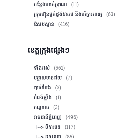
កន្លែងហាត់ប្រាណ
(11)
ក្រុមហ៊ុនផ្គត់ផ្គង់ឱសថ និងបរិក្ខារពេទ្យ
(63)
ឱសថស្ថាន
(416)
ខេត្តក្រុងផ្សេងៗ
ទាំងអស់
(561)
បន្ទាយមានជ័យ
(7)
បាត់ដំបង
(3)
កំពង់ឆ្នាំង
(1)
កណ្ដាល
(3)
រាជធានីភ្នំពេញ
(496)
|--> ចំការមន
(117)
|--> ដូនពេញ
(85)