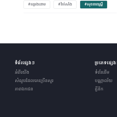
#តម្រងនោម
#វ៉ាក់សាំង
#សុខភាពស្រ្តី
ទំព័រផ្សេងៗ
ប្រភេទផ្សេ
អំពីយើង
ទំព័រដើម
សំណួរ​ដែលគេ​ច្រើន​សួរ
បណ្ណាល័យ
ភាពឯកជន
គ្លីនិក