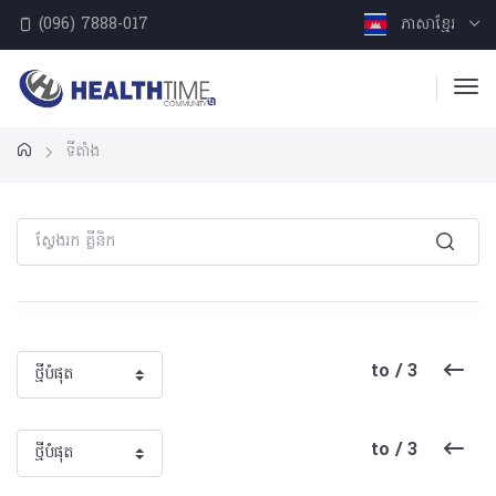
(096) 7888-017
ភាសាខ្មែរ
ទីតាំង
to / 3
to / 3