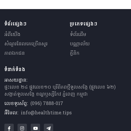
ទំព័រផ្សេងៗ
ប្រភេទផ្សេងៗ
អំពីយើង
ទំព័រដើម
សំណួរ​ដែលគេ​ច្រើន​សួរ
បណ្ណាល័យ
ភាពឯកជន
គ្លីនិក
ទំនាក់ទំនង
អាសយដ្ឋាន:
ផ្ទះលេខ ២៤ ផ្លូវលេខ១០ បុរីពិភពថ្មីទួលសង្កែ (ផ្លូវលេខ ៦២)
សង្កាត់ទួលសង្កែ ខណ្ឌឫស្សីកែវ ភ្នំពេញ កម្ពុជា
លេខទូរស័ព្ទ:
(096) 7888-017
អ៊ីមែល:
info@healthtime.tips