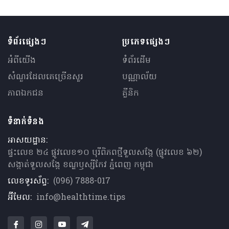
ទំព័រផ្សេងៗ
ប្រភេទផ្សេងៗ
អំពីយើង
ទំព័រដើម
សំណួរ​ដែលគេ​ច្រើន​សួរ
បណ្ណាល័យ
ភាពឯកជន
គ្លីនិក
ទំនាក់ទំនង
អាសយដ្ឋាន:
ផ្ទះលេខ ២៤ ផ្លូវលេខ១០ បុរីពិភពថ្មីទួលសង្កែ (ផ្លូវលេខ ៦២)
សង្កាត់ទួលសង្កែ ខណ្ឌឫស្សីកែវ ភ្នំពេញ កម្ពុជា
លេខទូរស័ព្ទ:
(096) 7888-017
អ៊ីមែល:
info@healthtime.tips