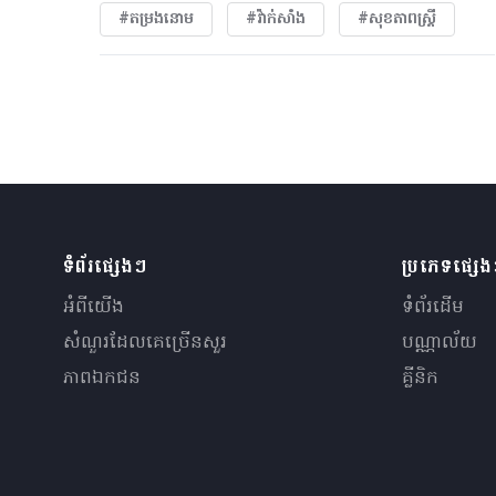
#តម្រងនោម
#វ៉ាក់សាំង
#សុខភាពស្រ្តី
ទំព័រផ្សេងៗ
ប្រភេទផ្សេ
អំពីយើង
ទំព័រដើម
សំណួរ​ដែលគេ​ច្រើន​សួរ
បណ្ណាល័យ
ភាពឯកជន
គ្លីនិក