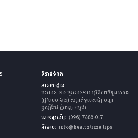
ងៗ
ទំនាក់ទំនង
អាសយដ្ឋាន:
ផ្ទះលេខ ២៤ ផ្លូវលេខ១០ បុរីពិភពថ្មីទួលសង្កែ
(ផ្លូវលេខ ៦២) សង្កាត់ទួលសង្កែ ខណ្ឌ
ឫស្សីកែវ ភ្នំពេញ កម្ពុជា
លេខទូរស័ព្ទ:
(096) 7888-017
អ៊ីមែល:
info@healthtime.tips