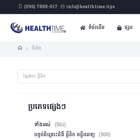
(096) 7888-017
info@healthtime.tips
ទំព័រដើម
ផ្សារ
ទីតាំង
ប្រភេទផ្សេងៗ
ទាំងអស់
(561)
បន្ទប់ពិគ្រោះ​ជំងឺ គ្លីនិក មន្ទីរពេទ្យ
(300)