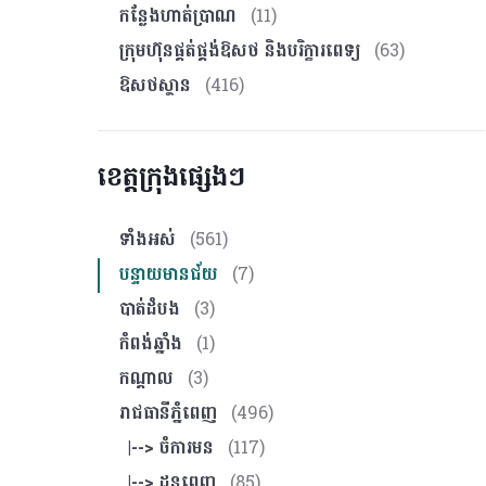
កន្លែងហាត់ប្រាណ
(11)
ក្រុមហ៊ុនផ្គត់ផ្គង់ឱសថ និងបរិក្ខារពេទ្យ
(63)
ឱសថស្ថាន
(416)
ខេត្តក្រុងផ្សេងៗ
ទាំងអស់
(561)
បន្ទាយមានជ័យ
(7)
បាត់ដំបង
(3)
កំពង់ឆ្នាំង
(1)
កណ្ដាល
(3)
រាជធានីភ្នំពេញ
(496)
|--> ចំការមន
(117)
|--> ដូនពេញ
(85)