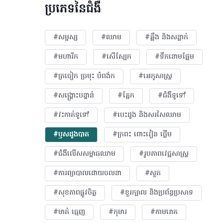
ប្រភេទនៃជំងឺ
#សម្ផស្ស
#ឈាម
#ឆ្អឹង និងសន្លាក់
#មហារីក​
#សើស្បែក
#ទឹកនោមផ្អែម
#ត្រចៀក ច្រមុះ បំពង់ក
#អេកូសាស្រ្ត
#សង្គ្រោះបន្ទាន់
#ភ្នែក​
#ជំងឺទូទៅ
#វះកាត់ទូទៅ
#បេះដូង​ និងសរសៃឈាម
#ឫសដូងបាត
#ក្រពះ ពោះវៀន ថ្លើម
#ជំងឺលើសសម្ពាធឈាម
#​រូបភាពវេជ្ជសាស្រ្ត
#ការព្យាបាលដោយ​ចលនា
#សួត
#សុខភាពផ្លូវចិត្ត
#ខួរក្បាល និងប្រព័ន្ធប្រសាទ
#មាត់ ធ្មេញ
#កុមារ
#កាមរោគ