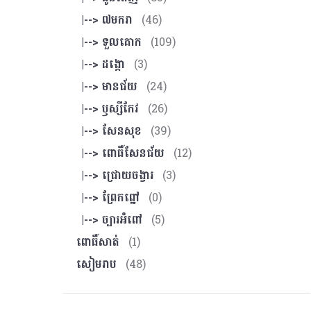
|--> ៧មករា
(46)
|--> ទួលគោក
(109)
|--> ដង្កោ
(3)
|--> មានជ័យ
(24)
|--> ឫស្សីកែវ
(26)
|--> សែនសុខ
(39)
|--> ពោធិ៍សែនជ័យ
(12)
|--> ជ្រោយចង្វារ
(3)
|--> ព្រែកព្នៅ
(0)
|--> ច្បារអំពៅ
(5)
ពោធិ៍សាត់
(1)
សៀមរាប
(48)