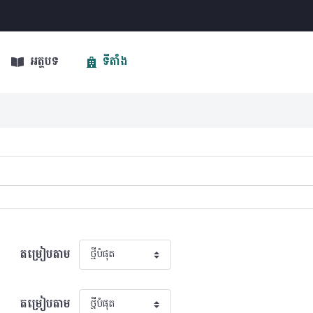
អត្ថបទ
ទីតាំង
តម្រៀបតាម
តម្រៀបតាម