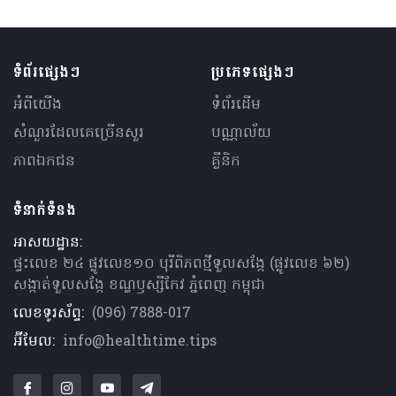
ទំព័រផ្សេងៗ
ប្រភេទផ្សេងៗ
អំពីយើង
ទំព័រដើម
សំណួរ​ដែលគេ​ច្រើន​សួរ
បណ្ណាល័យ
ភាពឯកជន
គ្លីនិក
ទំនាក់ទំនង
អាសយដ្ឋាន:
ផ្ទះលេខ ២៤ ផ្លូវលេខ១០ បុរីពិភពថ្មីទួលសង្កែ (ផ្លូវលេខ ៦២)
សង្កាត់ទួលសង្កែ ខណ្ឌឫស្សីកែវ ភ្នំពេញ កម្ពុជា
លេខទូរស័ព្ទ:
(096) 7888-017
អ៊ីមែល:
info@healthtime.tips