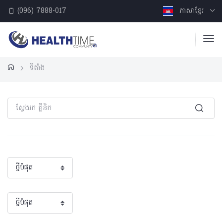
(096) 7888-017
ភាសាខ្មែរ
ទីតាំង