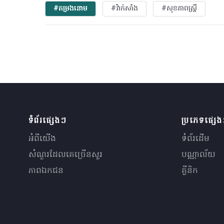
#តម្រងនោម
#វ៉ាក់សាំង
#សុខភាពស្រ្តី
ទំព័រផ្សេងៗ
ប្រភេទផ្សេ
អំពីយើង
ទំព័រដើម
សំណួរ​ដែលគេ​ច្រើន​សួរ
បណ្ណាល័យ
ភាពឯកជន
គ្លីនិក