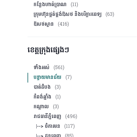
កន្លែងហាត់ប្រាណ
(11)
ក្រុមហ៊ុនផ្គត់ផ្គង់ឱសថ និងបរិក្ខារពេទ្យ
(63)
ឱសថស្ថាន
(416)
ខេត្តក្រុងផ្សេងៗ
ទាំងអស់
(561)
បន្ទាយមានជ័យ
(7)
បាត់ដំបង
(3)
កំពង់ឆ្នាំង
(1)
កណ្ដាល
(3)
រាជធានីភ្នំពេញ
(496)
|--> ចំការមន
(117)
|--> ដូនពេញ
(85)