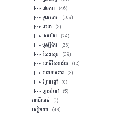
|--> ៧មករា
(46)
|--> ទួលគោក
(109)
|--> ដង្កោ
(3)
|--> មានជ័យ
(24)
|--> ឫស្សីកែវ
(26)
|--> សែនសុខ
(39)
|--> ពោធិ៍សែនជ័យ
(12)
|--> ជ្រោយចង្វារ
(3)
|--> ព្រែកព្នៅ
(0)
|--> ច្បារអំពៅ
(5)
ពោធិ៍សាត់
(1)
សៀមរាប
(48)