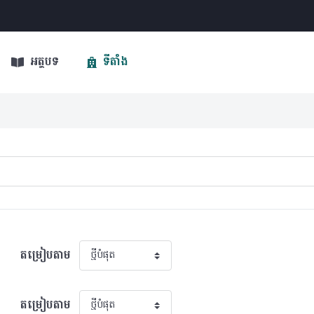
អត្ថបទ
ទីតាំង
តម្រៀបតាម
តម្រៀបតាម