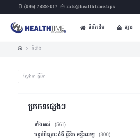
(096) 7888-017
info@healthtime.tips
ទំព័រដើម
ផ្សារ
ទីតាំង
ប្រភេទផ្សេងៗ
ទាំងអស់
(561)
បន្ទប់ពិគ្រោះ​ជំងឺ គ្លីនិក មន្ទីរពេទ្យ
(300)