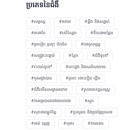
ប្រភេទនៃជំងឺ
#សម្ផស្ស
#ឈាម
#ឆ្អឹង និងសន្លាក់
#មហារីក​
#សើស្បែក
#ទឹកនោមផ្អែម
#ត្រចៀក ច្រមុះ បំពង់ក
#អេកូសាស្រ្ត
#សង្គ្រោះបន្ទាន់
#ភ្នែក​
#ជំងឺទូទៅ
#វះកាត់ទូទៅ
#បេះដូង​ និងសរសៃឈាម
#ឫសដូងបាត
#ក្រពះ ពោះវៀន ថ្លើម
#ជំងឺលើសសម្ពាធឈាម
#​រូបភាពវេជ្ជសាស្រ្ត
#ការព្យាបាលដោយ​ចលនា
#សួត
#សុខភាពផ្លូវចិត្ត
#ខួរក្បាល និងប្រព័ន្ធប្រសាទ
#មាត់ ធ្មេញ
#កុមារ
#កាមរោគ