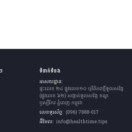
ងៗ
ទំនាក់ទំនង
អាសយដ្ឋាន:
ផ្ទះលេខ ២៤ ផ្លូវលេខ១០ បុរីពិភពថ្មីទួលសង្កែ
(ផ្លូវលេខ ៦២) សង្កាត់ទួលសង្កែ ខណ្ឌ
ឫស្សីកែវ ភ្នំពេញ កម្ពុជា
លេខទូរស័ព្ទ:
(096) 7888-017
អ៊ីមែល:
info@healthtime.tips