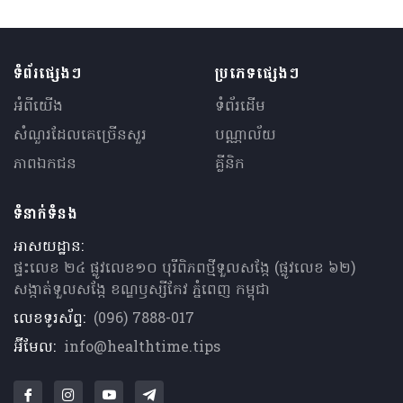
ទំព័រផ្សេងៗ
ប្រភេទផ្សេងៗ
អំពីយើង
ទំព័រដើម
សំណួរ​ដែលគេ​ច្រើន​សួរ
បណ្ណាល័យ
ភាពឯកជន
គ្លីនិក
ទំនាក់ទំនង
អាសយដ្ឋាន:
ផ្ទះលេខ ២៤ ផ្លូវលេខ១០ បុរីពិភពថ្មីទួលសង្កែ (ផ្លូវលេខ ៦២)
សង្កាត់ទួលសង្កែ ខណ្ឌឫស្សីកែវ ភ្នំពេញ កម្ពុជា
លេខទូរស័ព្ទ:
(096) 7888-017
អ៊ីមែល:
info@healthtime.tips