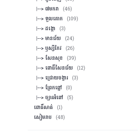
|--> ៧មករា
(46)
|--> ទួលគោក
(109)
|--> ដង្កោ
(3)
|--> មានជ័យ
(24)
|--> ឫស្សីកែវ
(26)
|--> សែនសុខ
(39)
|--> ពោធិ៍សែនជ័យ
(12)
|--> ជ្រោយចង្វារ
(3)
|--> ព្រែកព្នៅ
(0)
|--> ច្បារអំពៅ
(5)
ពោធិ៍សាត់
(1)
សៀមរាប
(48)