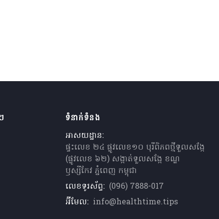
ងៗ
ទំនាក់ទំនង
អាសយដ្ឋាន:
ផ្ទះលេខ ២៤ ផ្លូវលេខ១០ បុរីពិភពថ្មីទួលសង្កែ
(ផ្លូវលេខ ៦២) សង្កាត់ទួលសង្កែ ខណ្ឌ
ឫស្សីកែវ ភ្នំពេញ កម្ពុជា
លេខទូរស័ព្ទ:
(096) 7888-017
អ៊ីមែល:
info@healthtime.tips