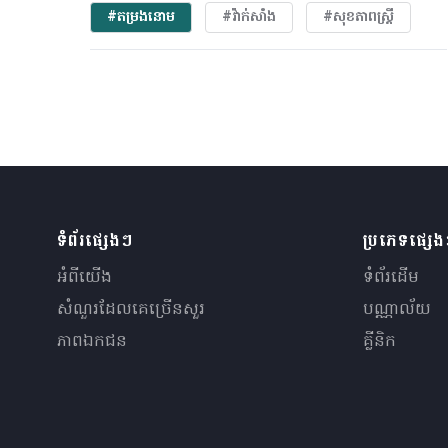
#តម្រងនោម
#វ៉ាក់សាំង
#សុខភាពស្រ្តី
ទំព័រផ្សេងៗ
ប្រភេទផ្សេ
អំពីយើង
ទំព័រដើម
សំណួរ​ដែលគេ​ច្រើន​សួរ
បណ្ណាល័យ
ភាពឯកជន
គ្លីនិក