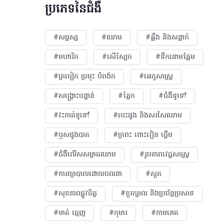
ប្រភេទនៃជំងឺ
#សម្ផស្ស
#ឈាម
#ឆ្អឹង និងសន្លាក់
#មហារីក​
#សើស្បែក
#ទឹកនោមផ្អែម
#ត្រចៀក ច្រមុះ បំពង់ក
#អេកូសាស្រ្ត
#សង្គ្រោះបន្ទាន់
#ភ្នែក​
#ជំងឺទូទៅ
#វះកាត់ទូទៅ
#បេះដូង​ និងសរសៃឈាម
#ឫសដូងបាត
#ក្រពះ ពោះវៀន ថ្លើម
#ជំងឺលើសសម្ពាធឈាម
#​រូបភាពវេជ្ជសាស្រ្ត
#ការព្យាបាលដោយ​ចលនា
#សួត
#សុខភាពផ្លូវចិត្ត
#ខួរក្បាល និងប្រព័ន្ធប្រសាទ
#មាត់ ធ្មេញ
#កុមារ
#កាមរោគ