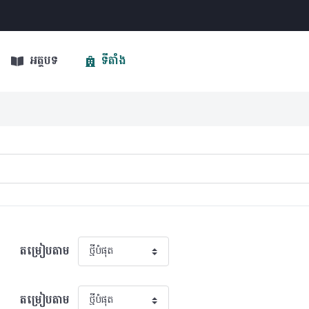
អត្ថបទ
ទីតាំង
តម្រៀបតាម
តម្រៀបតាម