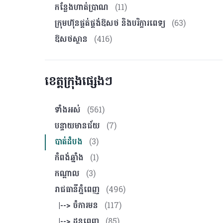
កន្លែងហាត់ប្រាណ
(11)
ក្រុមហ៊ុនផ្គត់ផ្គង់ឱសថ និងបរិក្ខារពេទ្យ
(63)
ឱសថស្ថាន
(416)
ខេត្តក្រុងផ្សេងៗ
ទាំងអស់
(561)
បន្ទាយមានជ័យ
(7)
បាត់ដំបង
(3)
កំពង់ឆ្នាំង
(1)
កណ្ដាល
(3)
រាជធានីភ្នំពេញ
(496)
|--> ចំការមន
(117)
|--> ដូនពេញ
(85)