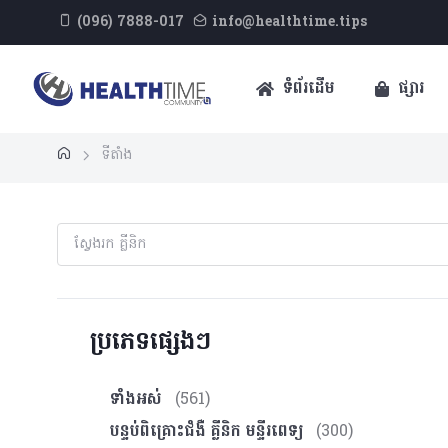
(096) 7888-017
info@healthtime.tips
ទំព័រដើម
ផ្សារ
ទីតាំង
ប្រភេទផ្សេងៗ
ទាំងអស់
(561)
បន្ទប់ពិគ្រោះ​ជំងឺ គ្លីនិក មន្ទីរពេទ្យ
(300)