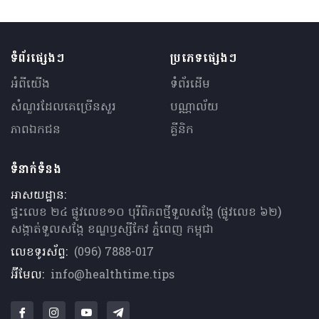
ទំព័រផ្សេងៗ
ប្រភេទផ្សេងៗ
អំពីយើង
ទំព័រដើម
សំណួរ​ដែលគេ​ច្រើន​សួរ
បណ្ណាល័យ
ភាពឯកជន
គ្លីនិក
ទំនាក់ទំនង
អាសយដ្ឋាន:
ផ្ទះលេខ ២៤ ផ្លូវលេខ១០ បុរីពិភពថ្មីទួលសង្កែ (ផ្លូវលេខ ៦២)
សង្កាត់ទួលសង្កែ ខណ្ឌឫស្សីកែវ ភ្នំពេញ កម្ពុជា
លេខទូរស័ព្ទ:
(096) 7888-017
អ៊ីមែល:
info@healthtime.tips