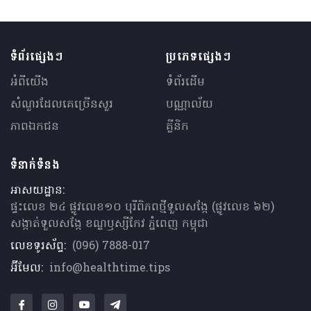
ទំព័រផ្សេងៗ
ប្រភេទផ្សេងៗ
អំពីយើង
ទំព័រដើម
សំណួរ​ដែលគេ​ច្រើន​សួរ
បណ្ណាល័យ
ភាពឯកជន
គ្លីនិក
ទំនាក់ទំនង
អាសយដ្ឋាន:
ផ្ទះលេខ ២៤ ផ្លូវលេខ១០ បុរីពិភពថ្មីទួលសង្កែ (ផ្លូវលេខ ៦២)
សង្កាត់ទួលសង្កែ ខណ្ឌឫស្សីកែវ ភ្នំពេញ កម្ពុជា
លេខទូរស័ព្ទ:
(096) 7888-017
អ៊ីមែល:
info@healthtime.tips