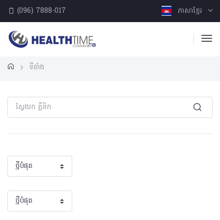
(096) 7888-017
ភាសាខ្មែរ
ទីតាំង