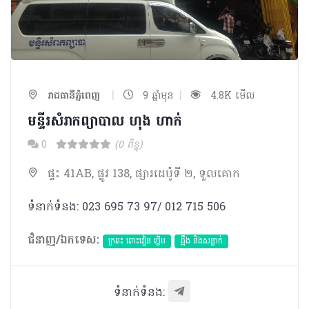
|
|
រាជធានីភ្នំពេញ
9 ឆ្នាំមុន
4.8K មើល
មន្ទីរសំរាកព្យាបាល ហុង ហាក់
0
(0 ពិន្ទុ)
ផ្ទះ 41AB, ផ្លូវ 138, ផ្សារដេប៉ូទី ២, ទួលគោក
ទំនាក់ទំនង: 023 695 73 97/ 012 715 506
ជំនាញ/ឯកទេស:
ក្រពះ ពោះវៀន ថ្លើម
ឆ្អឹង និងសន្លាក់
ទំនាក់ទំនង: