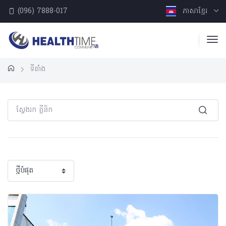
(096) 7888-017
ភាសាខ្មែរ
ទីតាំង