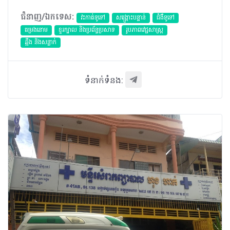
ជំនាញ/ឯកទេស:
វះកាត់ទូទៅ
សង្គ្រោះបន្ទាន់
ជំងឺទូទៅ
តម្រងនោម
ខួរក្បាល និងប្រព័ន្ធប្រសាទ
​រូបភាពវេជ្ជសាស្រ្ត
ឆ្អឹង និងសន្លាក់
ទំនាក់ទំនង: