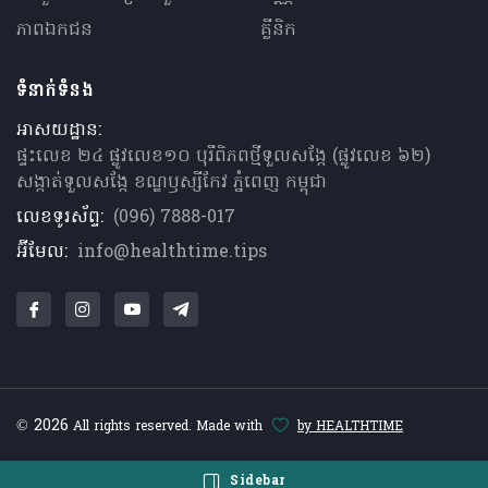
ភាពឯកជន
គ្លីនិក
ទំនាក់ទំនង
អាសយដ្ឋាន:
ផ្ទះលេខ ២៤ ផ្លូវលេខ១០ បុរីពិភពថ្មីទួលសង្កែ (ផ្លូវលេខ ៦២)
សង្កាត់ទួលសង្កែ ខណ្ឌឫស្សីកែវ ភ្នំពេញ កម្ពុជា
លេខទូរស័ព្ទ:
(096) 7888-017
អ៊ីមែល:
info@healthtime.tips
© 2026
All rights reserved. Made with
by HEALTHTIME
Sidebar