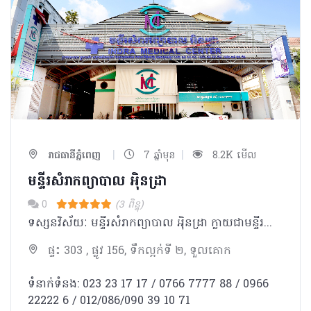
|
|
រាជធានីភ្នំពេញ
7 ឆ្នាំមុន
8.2K មើល
មន្ទីរសំរាកព្យាបាល អុិនដ្រា
0
(3 ពិន្ទុ)
ទស្សនវិស័យៈ មន្ទីរសំរាកព្យាបាល អុិនដ្រា ក្លាយជាមន្ទីរពេទ្យ ជំរើសដ៏ល្អបំផុត ប្រកបដោយទំនុកចិត្ត សំរាប់ប្រជាជនកម្ពុជា និងជនបរទេស។ បេសកកម្មៈ មន្ទីរសំរាកព្យាបាល អុិនដ្រា ខិតខំប្រឹងប្រែងដើម្បីផ្ដល់នូវ ការថែទាំនិងការព្យាបាល ដែលមានគុណភាពអន្តរជាតិ ដោយក្រុម គ្រូពេទ្យជំនាញ ជាមួយសេវាកម្មល្អឥតខ្ចោះ សម្រាប់បំពេញសេចក្តីត្រូវការរបស់អតិថិជន ។ ការប្តេជ្ញាចិត្តរបស់យើងមានដូចខាងក្រោម: - ផ្ដល់នូវសេវាវេជ្ជសាស្រ្តដែលមានគុណភាពខ្ពស់ដោយគោរពបានតាមបទដ្ឋានអន្តរជាតិ។ -ប្រកាន់ខ្ជាប់នូវតម្លៃនិងក្រមសីលធម៍ វេជ្ជសាស្ត្រ និងសិល្បៈនៃការព្យាបាល ប្រើប្រាស់នូវបច្ចេកវិទ្យាខ្ពស់បំផុត រួមជាមួយនិងឧបករណ៍វេជ្ជសាស្រ្ត ទំនើបទាន់សម័យ។ -អភិវឌ្ឍន៍ចំណេះដឹងវេជ្ជសាស្ត្របន្ថែមដោយការចូលរួមវគ្គបណ្តុះបណ្តាលវេជ្ជសាស្រ្តបន្ត និងការចូលលរួម សិក្ខាសាលា ឬសន្និសិទក្នុងតំបន់ និងអន្ដរជាតិ។ -លើកតម្កើងនិងកែលំអរគុណភាពនៃជីវិតនិងការថែទាំដល់អ្នកជំងឺរបស់យើងនៅទូទាំងប្រទេសកម្ពុជា។
ផ្ទះ 303 , ផ្លូវ 156, ទឹកល្អក់ទី ២, ទួលគោក
ទំនាក់ទំនង: 023 23 17 17 / 0766 7777 88 / 0966
22222 6 / 012/086/090 39 10 71