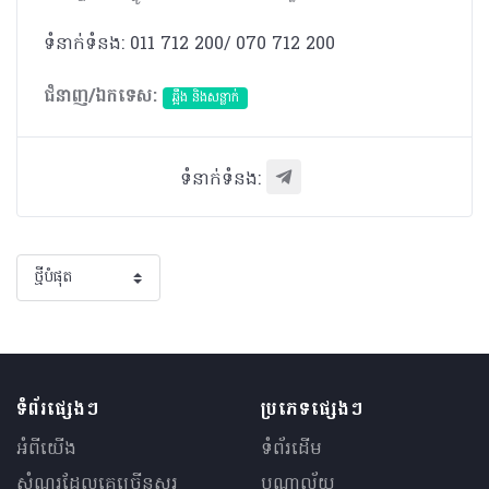
ទំនាក់ទំនង: 011 712 200/ 070 712 200
ជំនាញ/ឯកទេស:
ឆ្អឹង និងសន្លាក់
ទំនាក់ទំនង:
ទំព័រផ្សេងៗ
ប្រភេទផ្សេងៗ
អំពីយើង
ទំព័រដើម
សំណួរ​ដែលគេ​ច្រើន​សួរ
បណ្ណាល័យ