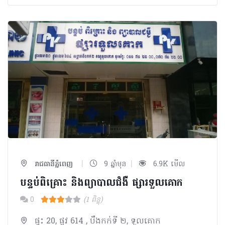
|
|
រាជធានីភ្នំពេញ
9 ឆ្នាំមុន
6.9K មើល
បន្ទប់ពិគ្រោះ និងព្យាបាលជំងឺ ផ្សារទួលគោក
0
(1 ពិន្ទុ)
ផ្ទះ 20, ផ្លូវ 614 , បឹងកក់ទី ២, ទួលគោក