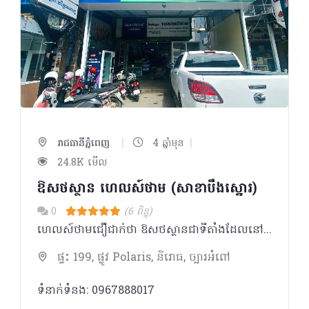
|
|
រាជធានីភ្នំពេញ
4 ឆ្នាំមុន
24.8K មើល
ឱសថស្ថាន ហេលស៍ថាម (សាខាបឹងស្នោរ)
0
(6 ពិន្ទុ)
ហេលស៍ថាមជឿជាក់ថា ឱសថស្ថានជាទីតាំងដែលនៅក្បែរប្រជាជនកម្ពុជា ដែលអាចផ្តល់នូវគំរូសេវាកម្ម ផលិតផល ចំណេះដឹង និងការប្រឹក្សាដល់ប្រជាជនគ្រប់ស្រទាប់វណ្ណៈ។ ក្រៅពីមានលក់ឱសថ វីតាមីន និងអាហារបំប៉នដូចឱសថស្ថានផ្សេងៗទៀត ឱសថស្ថាន ហេលស៍ថាម ផ្តោតសំខាន់លើទស្សនវិស័យដូចជា៖ _ ជម្រុញការប្រើប្រាស់ផលិតផលសម្រាប់តាមដានសុខភាពជាប្រចាំ និងផលិតផលដែលធានាសុវត្ថិភាពក្នុងការរស់នៅប្រចាំថ្ងៃ ដើម្បីជាផ្នែកមួយក្នុងការយកចិត្តទុកដាក់ និងការដឹងគុណដល់មនុស្សជុំវិញខ្លួន ជាពិសេសឪពុកម្តាយ យាយតា _ សម្ភារៈការពារសមរម្យក្នុងការធ្វើលំហាត់ប្រាណដោយសុវត្ថិភាព និងផលិតផលសម្រាប់ប្រើប្រាស់ក្រោយមានការថ្លោះគ្រិចផ្សេងៗ ដើម្បីជម្រុញការហាត់ប្រាណ
ផ្ទះ 199, ផ្លូវ Polaris, និរោធ, ច្បារអំពៅ
ទំនាក់ទំនង: 0967888017