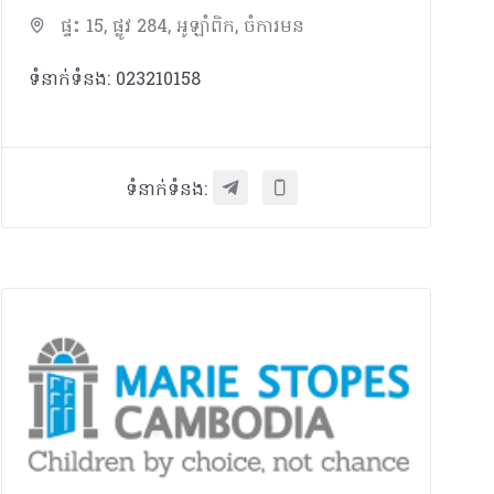
ផ្ទះ 15, ផ្លូវ 284, អូឡាំពិក, ចំការមន
ទំនាក់ទំនង: 023210158
ទំនាក់ទំនង: