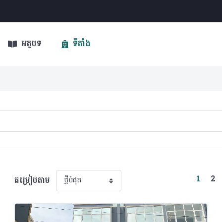
អត្ថបទ
ទីតាំង
(curr
1
2
តម្រៀបតាម