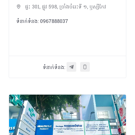
ផ្ទះ 301, ផ្លូវ 598, ច្រាំងចំរេះទី ១, ឫស្សីកែវ
ទំនាក់ទំនង: 0967888037
ទំនាក់ទំនង: