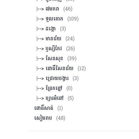
|--> ៧មករា
(46)
|--> ទួលគោក
(109)
|--> ដង្កោ
(3)
|--> មានជ័យ
(24)
|--> ឫស្សីកែវ
(26)
|--> សែនសុខ
(39)
|--> ពោធិ៍សែនជ័យ
(12)
|--> ជ្រោយចង្វារ
(3)
|--> ព្រែកព្នៅ
(0)
|--> ច្បារអំពៅ
(5)
ពោធិ៍សាត់
(1)
សៀមរាប
(48)