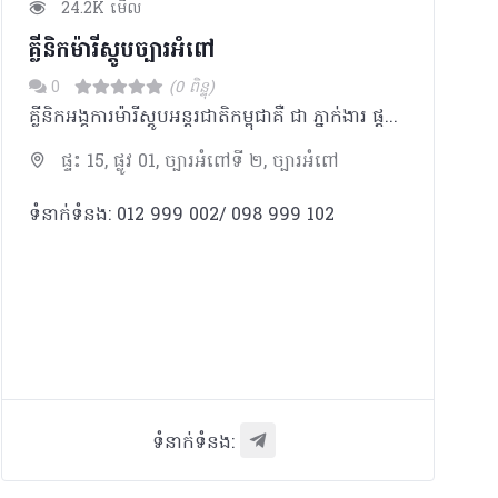
24.2K មើល
គ្លីនិកម៉ារីស្តូបច្បារអំពៅ
0
(0 ពិន្ទុ)
គ្លីនិកអង្គការម៉ារីស្តូបអន្តរជាតិកម្ពុជាគឺ ជា ភ្នាក់ងារ ផ្តល់សេវាឈានមុខគេ ផ្នែក រំលូត កូនដោយសុវត្ថិភាព ពន្យារកំណើត សុខភាពបន្តពូជ និងផ្លូវភេទ។
ផ្ទះ 15, ផ្លូវ 01, ច្បារអំពៅទី ២, ច្បារអំពៅ
ទំនាក់ទំនង: 012 999 002/ 098 999 102
ទំនាក់ទំនង: