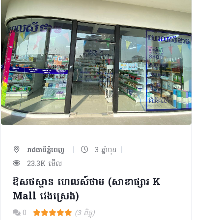
|
|
រាជធានីភ្នំពេញ
3 ឆ្នាំមុន
23.3K មើល
ឱសថស្ថាន ហេលស៍ថាម (សាខាផ្សារ K
Mall វេងស្រេង)
0
(3 ពិន្ទុ)