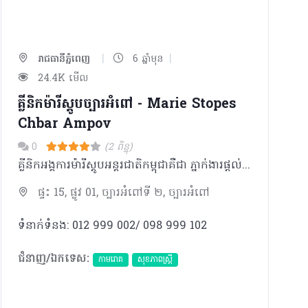
|
|
រាជធានីភ្នំពេញ
6 ឆ្នាំមុន
24.4K មើល
គ្លីនិកម៉ារីស្តូបច្បារអំពៅ - Marie Stopes
Chbar Ampov
0
(2 ពិន្ទុ)
គ្លីនិកអង្គការម៉ារីស្តូបអន្តរជាតិកម្ពុជាគឺជា ភ្នាក់ងារផ្តល់សេវាឈានមុខគេផ្នែករំលូតកូនដោយសុវត្ថិភាព ពន្យារកំណើត សុខភាពបន្តពូជ និងផ្លូវភេទ។
ផ្ទះ 15, ផ្លូវ 01, ច្បារអំពៅទី ២, ច្បារអំពៅ
ទំនាក់ទំនង: 012 999 002/ 098 999 102
ជំនាញ/ឯកទេស:
កាមរោគ
សុខភាពស្រ្តី