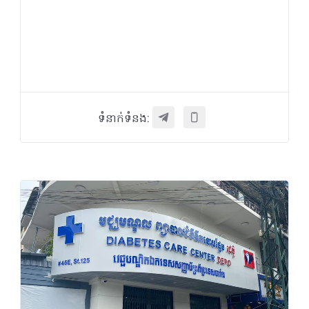
ទំនាក់ទំនង: