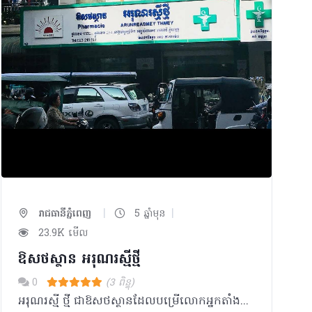
|
|
រាជធានីភ្នំពេញ
5 ឆ្នាំមុន
23.9K មើល
ឱសថស្ថាន អរុណរស្មីថ្មី
0
(3 ពិន្ទុ)
អរុណរស្មី ថ្មី ជាឱសថស្ថានដែលបម្រើលោកអ្នកតាំងពីឆ្នាំ ១៩៨៦