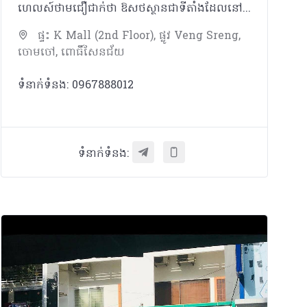
ហេលស៍ថាមជឿជាក់ថា ឱសថស្ថានជាទីតាំងដែលនៅក្បែរប្រជាជនកម្ពុជា ដែលអាចផ្តល់នូវគំរូសេវាកម្ម ផលិតផល ចំណេះដឹង និងការប្រឹក្សាដល់ប្រជាជនគ្រប់ស្រទាប់វណ្ណៈ។ ក្រៅពីមានលក់ឱសថ វីតាមីន និងអាហារបំប៉នដូចឱសថស្ថានផ្សេងៗទៀត ឱសថស្ថាន ហេលស៍ថាម ផ្តោតសំខាន់លើទស្សនវិស័យដូចជា៖ _ ជម្រុញការប្រើប្រាស់ផលិតផលសម្រាប់តាមដានសុខភាពជាប្រចាំ និងផលិតផលដែលធានាសុវត្ថិភាពក្នុងការរស់នៅប្រចាំថ្ងៃ ដើម្បីជាផ្នែកមួយក្នុងការយកចិត្តទុកដាក់ និងការដឹងគុណដល់មនុស្សជុំវិញខ្លួន ជាពិសេសឪពុកម្តាយ យាយតា _ សម្ភារៈការពារសមរម្យក្នុងការធ្វើលំហាត់ប្រាណដោយសុវត្ថិភាព និងផលិតផលសម្រាប់ប្រើប្រាស់ក្រោយមានការថ្លោះគ្រិចផ្សេងៗ ដើម្បីជម្រុញការហាត់ប្រាណ
ផ្ទះ K Mall (2nd Floor), ផ្លូវ Veng Sreng,
ចោមចៅ, ពោធិ៍សែនជ័យ
ទំនាក់ទំនង: 0967888012
ទំនាក់ទំនង: