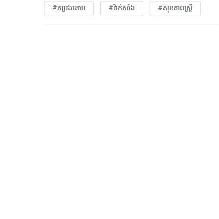
#តម្រងនោម
#វ៉ាក់សាំង
#សុខភាពស្រ្តី