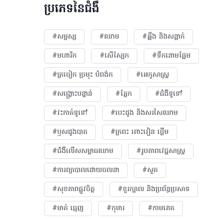
ប្រភេទនៃជំងឺ
#សម្ផស្ស
#ឈាម
#ឆ្អឹង និងសន្លាក់
#មហារីក​
#សើស្បែក
#ទឹកនោមផ្អែម
#ត្រចៀក ច្រមុះ បំពង់ក
#អេកូសាស្រ្ត
#សង្គ្រោះបន្ទាន់
#ភ្នែក​
#ជំងឺទូទៅ
#វះកាត់ទូទៅ
#បេះដូង​ និងសរសៃឈាម
#ឫសដូងបាត
#ក្រពះ ពោះវៀន ថ្លើម
#ជំងឺលើសសម្ពាធឈាម
#​រូបភាពវេជ្ជសាស្រ្ត
#ការព្យាបាលដោយ​ចលនា
#សួត
#សុខភាពផ្លូវចិត្ត
#ខួរក្បាល និងប្រព័ន្ធប្រសាទ
#មាត់ ធ្មេញ
#កុមារ
#កាមរោគ