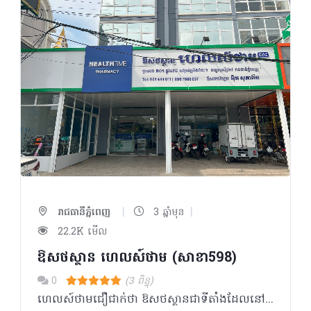
|
|
រាជធានីភ្នំពេញ
3 ឆ្នាំមុន
22.2K មើល
ឱសថស្ថាន ហេលស៍ថាម (សាខា598)
0
(3 ពិន្ទុ)
ហេលស៍ថាមជឿជាក់ថា ឱសថស្ថានជាទីតាំងដែលនៅក្បែរប្រជាជនកម្ពុជា ដែលអាចផ្តល់នូវគំរូសេវាកម្ម ផលិតផល ចំណេះដឹង និងការប្រឹក្សាដល់ប្រជាជនគ្រប់ស្រទាប់វណ្ណៈ។ ក្រៅពីមានលក់ឱសថ វីតាមីន និងអាហារបំប៉នដូចឱសថស្ថានផ្សេងៗទៀត ឱសថស្ថាន ហេលស៍ថាម ផ្តោតសំខាន់លើទស្សនវិស័យដូចជា៖ _ ជម្រុញការប្រើប្រាស់ផលិតផលសម្រាប់តាមដានសុខភាពជាប្រចាំ និងផលិតផលដែលធានាសុវត្ថិភាពក្នុងការរស់នៅប្រចាំថ្ងៃ ដើម្បីជាផ្នែកមួយក្នុងការយកចិត្តទុកដាក់ និងការដឹងគុណដល់មនុស្សជុំវិញខ្លួន ជាពិសេសឪពុកម្តាយ យាយតា _ សម្ភារៈការពារសមរម្យក្នុងការធ្វើលំហាត់ប្រាណដោយសុវត្ថិភាព និងផលិតផលសម្រាប់ប្រើប្រាស់ក្រោយមានការថ្លោះគ្រិចផ្សេងៗ ដើម្បីជម្រុញការហាត់ប្រាណ