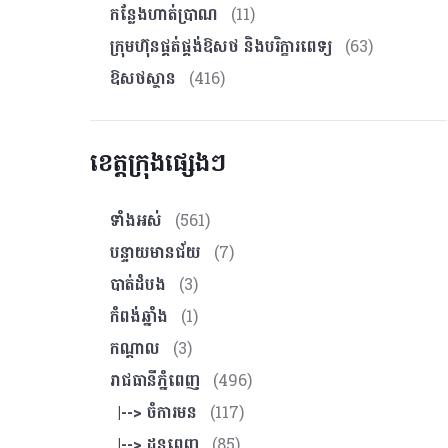
កន្លែងហាត់ប្រាណ
(11)
ក្រុមហ៊ុនផ្គត់ផ្គង់ឱសថ និងបរិក្ខារពេទ្យ
(63)
ឱសថស្ថាន
(416)
ខេត្តក្រុងផ្សេងៗ
ទាំងអស់
(561)
បន្ទាយមានជ័យ
(7)
បាត់ដំបង
(3)
កំពង់ឆ្នាំង
(1)
កណ្ដាល
(3)
រាជធានីភ្នំពេញ
(496)
|--> ចំការមន
(117)
|--> ដូនពេញ
(85)