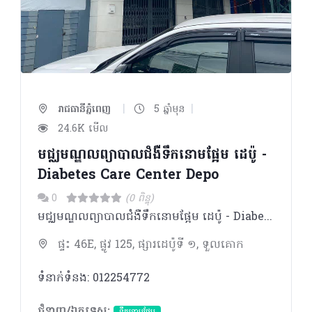
|
|
រាជធានីភ្នំពេញ
5 ឆ្នាំមុន
24.6K មើល
មជ្ឈមណ្ឌលព្យាបាលជំងឺទឹកនោមផ្អែម ដេប៉ូ -
Diabetes Care Center Depo
0
(0 ពិន្ទុ)
មជ្ឈមណ្ឌលព្យាបាលជំងឺទឹកនោមផ្អែម ដេប៉ូ - Diabetes Care Center Depo
ផ្ទះ 46E, ផ្លូវ 125, ផ្សារដេប៉ូទី ១, ទួលគោក
ទំនាក់ទំនង: 012254772