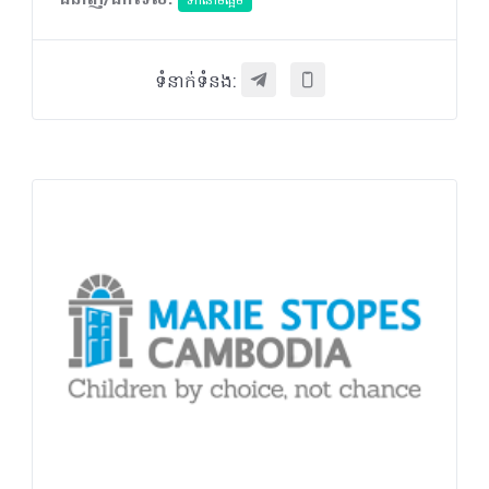
ជំនាញ/ឯកទេស:
ទឹកនោមផ្អែម
ទំនាក់ទំនង: