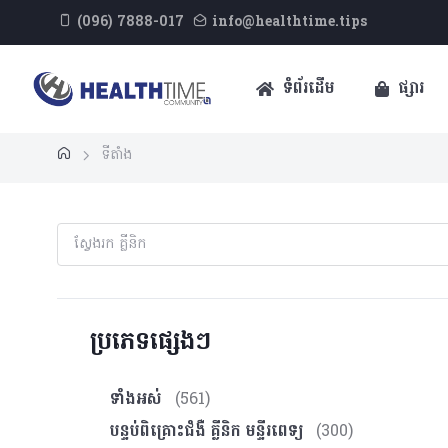
(096) 7888-017
info@healthtime.tips
ទំព័រដើម
ផ្សារ
ទីតាំង
ប្រភេទផ្សេងៗ
ទាំងអស់
(561)
បន្ទប់ពិគ្រោះ​ជំងឺ គ្លីនិក មន្ទីរពេទ្យ
(300)