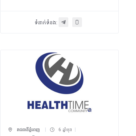
ទំនាក់ទំនង:
|
|
រាជធានីភ្នំពេញ
6 ឆ្នាំមុន