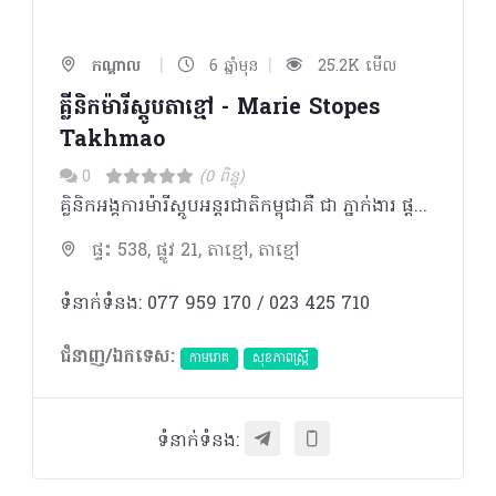
|
|
កណ្ដាល
6 ឆ្នាំមុន
25.2K មើល
គ្លីនិកម៉ារីស្តូបតាខ្មៅ - Marie Stopes
Takhmao
0
(0 ពិន្ទុ)
គ្លិនិកអង្គការម៉ារីស្តូបអន្តរជាតិកម្ពុជាគឺ ជា ភ្នាក់ងារ ផ្តល់សេវាឈាន មុខ គេ ផ្នែក រំលូត កូនដោយសុវត្ថិភាព ពន្យារកំណើត សុខភាពបន្តពូជ និងផ្លូវភេទ។
ផ្ទះ 538, ផ្លូវ 21, តាខ្មៅ, តាខ្មៅ
ទំនាក់ទំនង: 077 959 170 / 023 425 710
ជំនាញ/ឯកទេស:
កាមរោគ
សុខភាពស្រ្តី
ទំនាក់ទំនង: