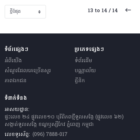
13 to 14 / 14
ទំព័រផ្សេងៗ
ប្រភេទផ្សេងៗ
អំពីយើង
ទំព័រដើម
សំណួរ​ដែលគេ​ច្រើន​សួរ
បណ្ណាល័យ
ភាពឯកជន
គ្លីនិក
ទំនាក់ទំនង
អាសយដ្ឋាន:
ផ្ទះលេខ ២៤ ផ្លូវលេខ១០ បុរីពិភពថ្មីទួលសង្កែ (ផ្លូវលេខ ៦២)
សង្កាត់ទួលសង្កែ ខណ្ឌឫស្សីកែវ ភ្នំពេញ កម្ពុជា
លេខទូរស័ព្ទ:
(096) 7888-017