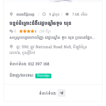
|
|
រាជធានីភ្នំពេញ
9 ឆ្នាំមុន
7.6K មើល
បន្ទប់ពិគ្រោះជំងឺវេជ្ជបណ្ឌិតទូច ឃុន
0
(35 ពិន្ទុ)
សាស្ត្រាចារ្យមហាបរិញ្ញា វេជ្ជបណ្ឌិត ទូច ឃុន ប្រធានផ្នែកជំងឺទឹកនោមផ្អែម នាយករងមន្ទីរពេទ្យព្រះកុសុមៈ
ផ្ទះ 590, ផ្លូវ National Road No5, គីឡូម៉ែត្រ
លេខ៦, ឫស្សីកែវ
ទំនាក់ទំនង: 012 397 168
ជំនាញ/ឯកទេស:
ទឹកនោមផ្អែម
ទំនាក់ទំនង: