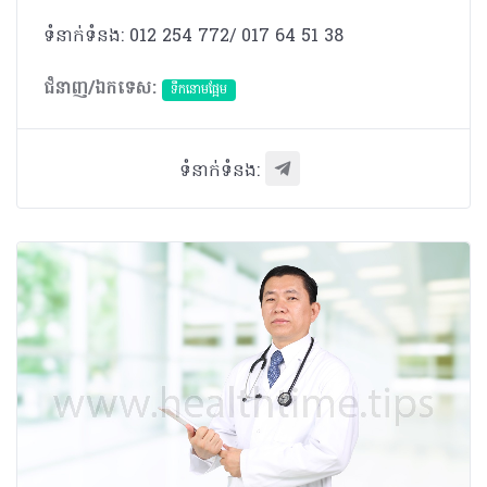
ទំនាក់ទំនង: 012 254 772/ 017 64 51 38
ជំនាញ/ឯកទេស:
ទឹកនោមផ្អែម
ទំនាក់ទំនង: