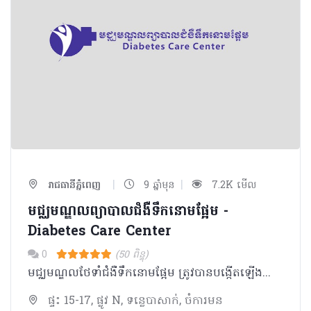
|
|
រាជធានីភ្នំពេញ
9 ឆ្នាំមុន
7.2K មើល
មជ្ឈមណ្ឌលព្យាបាលជំងឺទឹកនោមផ្អែម -
Diabetes Care Center
0
(50 ពិន្ទុ)
មជ្ឈមណ្ឌលថែទាំជំងឺទឹកនោមផ្អែម ត្រូវបានបង្កើតឡើងនៅឆ្នាំ ២០១០ ដោយ វេជ្ជ. ស៊ុំសត្ថា ជាគ្រូពេទ្យម្នាក់ដែលបានផ្ដល់នូវការព្យាបាលយ៉ាងទូលំទូលាយដើម្បីឱ្យមនុស្សទាំងអស់ដល់អ្នកដែលមានជំងឺទឹកនោមផ្អែម និង ផលវិបាកដែលទាក់ទងនឹងជំងឺនេះផងដែរ។ គោលដៅចម្បងរបស់យើងគឺដើម្បីបង្កើនគុណភាពនៃជីវិតរបស់មនុស្សដែលមានជំងឺទឹកនោមផ្អែមតាមរយៈការថែទាំ ការព្យាបាល ការអប់រំនិងការស្រាវជ្រាវ។
ផ្ទះ 15-17, ផ្លូវ N, ទន្លេបាសាក់, ចំការមន