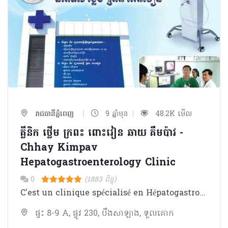
|
|
រាជធានីភ្នំពេញ
9 ឆ្នាំមុន
48.2K មើល
គ្លីនិក ថ្លើម ក្រពះ ពោះវៀន ឆាយ​ គឹមប៉ាវ -
Chhay Kimpav
Hepatogastroenterology Clinic
0
(1883 ពិន្ទុ)
C'est un clinique spécialisé en Hépatogastroentérologie fondé en 2007. Il est dirigé par Dr. CHHAY Kimpav qui état ancien FFI à l'Hôpital de la Croix-Rousse et Pitié Salpêtrière ( Paris et Lyon ).Maintenant il est cherf du service d'Hépatogastroentérologie de l'Hôpital d'Amitié Khmer- Soviet.
ផ្ទះ 8-9 A, ផ្លូវ 230, បឹងសាឡាង, ទួលគោក