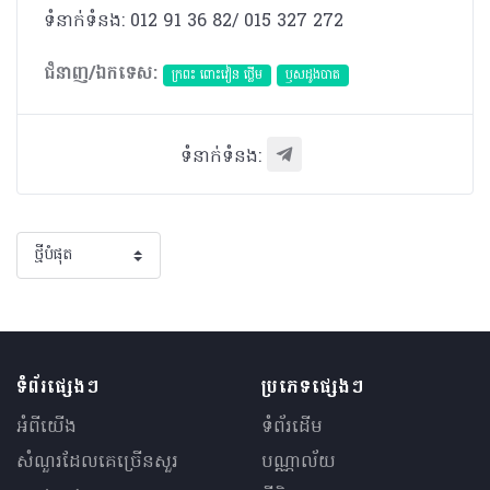
ទំនាក់ទំនង: 012 91 36 82/ 015 327 272
ជំនាញ/ឯកទេស:
ក្រពះ ពោះវៀន ថ្លើម
ឫសដូងបាត
ទំនាក់ទំនង:
ទំព័រផ្សេងៗ
ប្រភេទផ្សេងៗ
អំពីយើង
ទំព័រដើម
សំណួរ​ដែលគេ​ច្រើន​សួរ
បណ្ណាល័យ