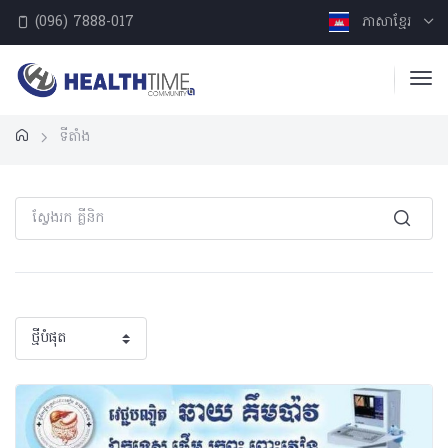
(096) 7888-017
ភាសាខ្មែរ
ទីតាំង