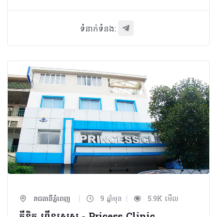
ទំនាក់ទំនង:
|
|
រាជធានីភ្នំពេញ
9 ឆ្នាំមុន
5.9K មើល