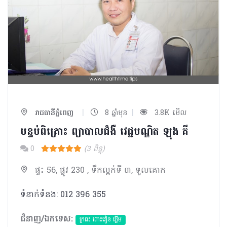
|
|
រាជធានីភ្នំពេញ
8 ឆ្នាំមុន
3.8K មើល
បន្ទប់ពិគ្រោះ ព្យាបាលជំងឺ វេជ្ជបណ្ឌិត ឡុង គី
0
(3 ពិន្ទុ)
ផ្ទះ 56, ផ្លូវ 230 , ទឹកល្អក់ទី ៣, ទួលគោក
ទំនាក់ទំនង: 012 396 355
ជំនាញ/ឯកទេស:
ក្រពះ ពោះវៀន ថ្លើម