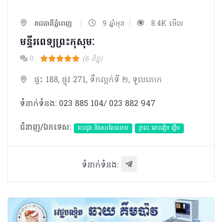
|
|
រាជធានីភ្នំពេញ
9 ឆ្នាំមុន
8.4K មើល
មន្ទីរពេទ្យព្រះកុសុមៈ
0
(6 ពិន្ទុ)
ផ្ទះ 188, ផ្លូវ 271, ទឹកល្អក់ទី ២, ទួលគោក
ទំនាក់ទំនង: 023 885 104/ 023 882 947
ជំនាញ/ឯកទេស:
បេះដូង​ និងសរសៃឈាម
ក្រពះ ពោះវៀន ថ្លើម
ទំនាក់ទំនង: