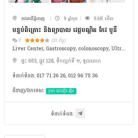
|
|
រាជធានីភ្នំពេញ
9 ឆ្នាំមុន
5.6K មើល
បន្ទប់ពិគ្រោះ និងព្យាបាល វេជ្ជបណ្ឌិត កែវ បូនី
0
(21 ពិន្ទុ)
Liver Center, Gastroscopy, colonoscopy, Ultrasound ( Echo ), Cooporate with SES ( Senior Expert Service ) - Dr. Med. Dieter Oehmer from Germany.
ផ្ទះ 653, ផ្លូវ 128, ទឹកល្អក់ទី ១, ទួលគោក
ទំនាក់ទំនង: 017 71 26 26, 012 96 75 36
ជំនាញ/ឯកទេស:
ក្រពះ ពោះវៀន ថ្លើម
ទំនាក់ទំនង: