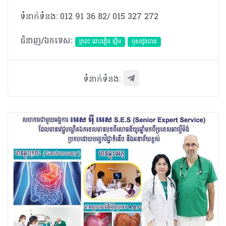
ទំនាក់ទំនង: 012 91 36 82/ 015 327 272
ជំនាញ/ឯកទេស:
ក្រពះ ពោះវៀន ថ្លើម
ឫសដូងបាត
ទំនាក់ទំនង: