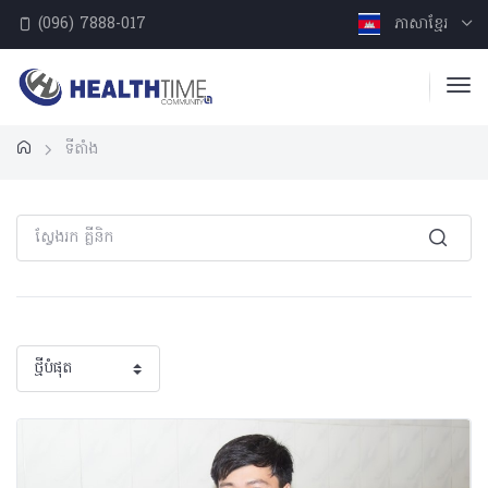
(096) 7888-017
ភាសាខ្មែរ
ទីតាំង