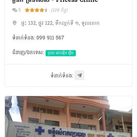
គ្លីនិក ព្រីនសេស - Pricess Clinic
0
(129 ពិន្ទុ)
ផ្ទះ 132, ផ្លូវ 122, ទឹកល្អក់ទី ១, ទួលគោក
ទំនាក់ទំនង: 099 911 567
ជំនាញ/ឯកទេស:
ក្រពះ ពោះវៀន ថ្លើម
ទំនាក់ទំនង: