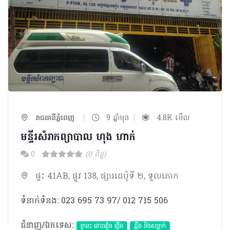
|
|
រាជធានីភ្នំពេញ
9 ឆ្នាំមុន
4.8K មើល
មន្ទីរសំរាកព្យាបាល ហុង ហាក់
0
(0 ពិន្ទុ)
ផ្ទះ 41AB, ផ្លូវ 138, ផ្សារដេប៉ូទី ២, ទួលគោក
ទំនាក់ទំនង: 023 695 73 97/ 012 715 506
ជំនាញ/ឯកទេស:
ក្រពះ ពោះវៀន ថ្លើម
ឆ្អឹង និងសន្លាក់