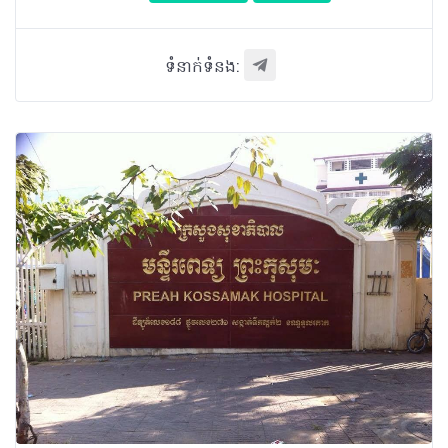
ទំនាក់ទំនង: