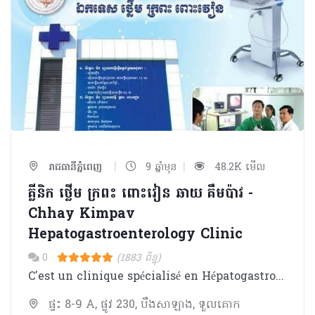
|
|
រាជធានីភ្នំពេញ
9 ឆ្នាំមុន
48.2K មើល
គ្លីនិក ថ្លើម ក្រពះ ពោះវៀន ឆាយ​ គឹមប៉ាវ -
Chhay Kimpav
Hepatogastroenterology Clinic
0
(1883 ពិន្ទុ)
C'est un clinique spécialisé en Hépatogastroentérologie fondé en 2007. Il est dirigé par Dr. CHHAY Kimpav qui état ancien FFI à l'Hôpital de la Croix-Rousse et Pitié Salpêtrière ( Paris et Lyon ).Maintenant il est cherf du service d'Hépatogastroentérologie de l'Hôpital d'Amitié Khmer- Soviet.
ផ្ទះ 8-9 A, ផ្លូវ 230, បឹងសាឡាង, ទួលគោក