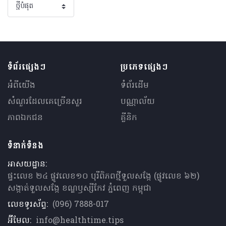
ទំព័រផ្សេងៗ
ប្រភេទផ្សេងៗ
អំពីយើង
ទំព័រដើម
សំណួរ​ដែលគេ​ច្រើន​សួរ
បណ្ណាល័យ
ភាពឯកជន
គ្លីនិក
ទំនាក់ទំនង
អាសយដ្ឋាន:
ផ្ទះលេខ ២៤ ផ្លូវលេខ១០ បុរីពិភពថ្មីទួលសង្កែ (ផ្លូវលេខ ៦២)
សង្កាត់ទួលសង្កែ ខណ្ឌឫស្សីកែវ ភ្នំពេញ កម្ពុជា
លេខទូរស័ព្ទ:
(096) 7888-017
អ៊ីមែល:
info@healthtime.tips