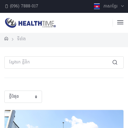
(096) 7888-017
ភាសាខ្មែរ
ទីតាំង