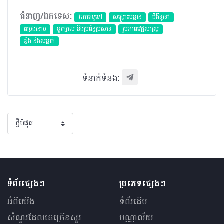
ជំនាញ/ឯកទេស:
វះកាត់ទូទៅ
សង្គ្រោះបន្ទាន់
ជំងឺទូទៅ
តម្រងនោម
ខួរក្បាល និងប្រព័ន្ធប្រសាទ
​រូបភាពវេជ្ជសាស្រ្ត
ឆ្អឹង និងសន្លាក់
ទំនាក់ទំនង:
ទំព័រផ្សេងៗ
ប្រភេទផ្សេងៗ
អំពីយើង
ទំព័រដើម
សំណួរ​ដែលគេ​ច្រើន​សួរ
បណ្ណាល័យ