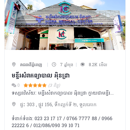
|
|
រាជធានីភ្នំពេញ
7 ឆ្នាំមុន
8.2K មើល
មន្ទីរសំរាកព្យាបាល អុិនដ្រា
0
(3 ពិន្ទុ)
ទស្សនវិស័យៈ មន្ទីរសំរាកព្យាបាល អុិនដ្រា ក្លាយជាមន្ទីរពេទ្យ ជំរើសដ៏ល្អបំផុត ប្រកបដោយទំនុកចិត្ត សំរាប់ប្រជាជនកម្ពុជា និងជនបរទេស។ បេសកកម្មៈ មន្ទីរសំរាកព្យាបាល អុិនដ្រា ខិតខំប្រឹងប្រែងដើម្បីផ្ដល់នូវ ការថែទាំនិងការព្យាបាល ដែលមានគុណភាពអន្តរជាតិ ដោយក្រុម គ្រូពេទ្យជំនាញ ជាមួយសេវាកម្មល្អឥតខ្ចោះ សម្រាប់បំពេញសេចក្តីត្រូវការរបស់អតិថិជន ។ ការប្តេជ្ញាចិត្តរបស់យើងមានដូចខាងក្រោម: - ផ្ដល់នូវសេវាវេជ្ជសាស្រ្តដែលមានគុណភាពខ្ពស់ដោយគោរពបានតាមបទដ្ឋានអន្តរជាតិ។ -ប្រកាន់ខ្ជាប់នូវតម្លៃនិងក្រមសីលធម៍ វេជ្ជសាស្ត្រ និងសិល្បៈនៃការព្យាបាល ប្រើប្រាស់នូវបច្ចេកវិទ្យាខ្ពស់បំផុត រួមជាមួយនិងឧបករណ៍វេជ្ជសាស្រ្ត ទំនើបទាន់សម័យ។ -អភិវឌ្ឍន៍ចំណេះដឹងវេជ្ជសាស្ត្របន្ថែមដោយការចូលរួមវគ្គបណ្តុះបណ្តាលវេជ្ជសាស្រ្តបន្ត និងការចូលលរួម សិក្ខាសាលា ឬសន្និសិទក្នុងតំបន់ និងអន្ដរជាតិ។ -លើកតម្កើងនិងកែលំអរគុណភាពនៃជីវិតនិងការថែទាំដល់អ្នកជំងឺរបស់យើងនៅទូទាំងប្រទេសកម្ពុជា។
ផ្ទះ 303 , ផ្លូវ 156, ទឹកល្អក់ទី ២, ទួលគោក
ទំនាក់ទំនង: 023 23 17 17 / 0766 7777 88 / 0966
22222 6 / 012/086/090 39 10 71