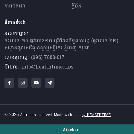
ភាពឯកជន
គ្លីនិក
ទំនាក់ទំនង
អាសយដ្ឋាន:
ផ្ទះលេខ ២៤ ផ្លូវលេខ១០ បុរីពិភពថ្មីទួលសង្កែ (ផ្លូវលេខ ៦២)
សង្កាត់ទួលសង្កែ ខណ្ឌឫស្សីកែវ ភ្នំពេញ កម្ពុជា
លេខទូរស័ព្ទ:
(096) 7888-017
អ៊ីមែល:
info@healthtime.tips
© 2026
All rights reserved. Made with
by HEALTHTIME
Sidebar