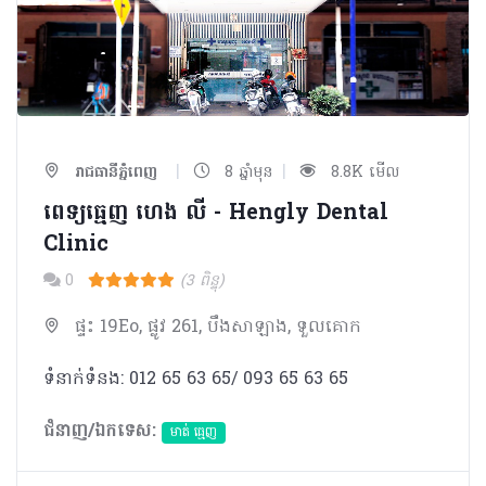
|
|
រាជធានីភ្នំពេញ
8 ឆ្នាំមុន
8.8K មើល
ពេទ្យធ្មេញ ហេង លី - Hengly Dental
Clinic
0
(3 ពិន្ទុ)
ផ្ទះ 19Eo, ផ្លូវ 261, បឹងសាឡាង, ទួលគោក
ទំនាក់ទំនង: 012 65 63 65/ 093 65 63 65
ជំនាញ/ឯកទេស:
មាត់ ធ្មេញ