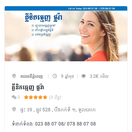
|
|
រាជធានីភ្នំពេញ
9 ឆ្នាំមុន
3.2K មើល
គ្លីនិក​ធ្មេញ ផ្លរ៉ា
0
(3 ពិន្ទុ)
ផ្ទះ 19 , ផ្លូវ 528 , បឹងកក់ទី ១, ទួលគោក
ទំនាក់ទំនង: 023 88 07 08/ 078 88 07 08