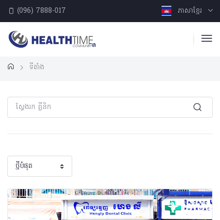
(096) 7888-017
ភាសាខ្មែរ
ទីតាំង