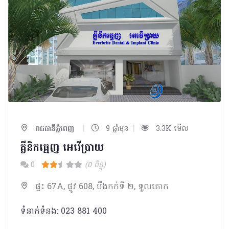
|
|
រាជធានីភ្នំពេញ
9 ឆ្នាំមុន
3.3K មើល
គ្លីនិកធ្មេញ អេវើប្រាយ
0
(0 ពិន្ទុ)
ផ្ទះ 67A, ផ្លូវ 608, បឹងកក់ទី ២, ទួលគោក
ទំនាក់ទំនង: 023 881 400