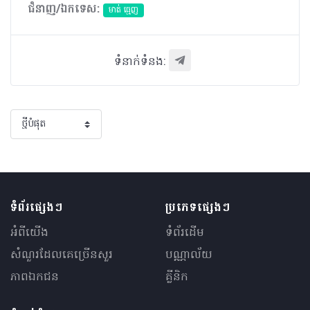
ជំនាញ/ឯកទេស:
មាត់ ធ្មេញ
ទំនាក់ទំនង:
ទំព័រផ្សេងៗ
ប្រភេទផ្សេងៗ
អំពីយើង
ទំព័រដើម
សំណួរ​ដែលគេ​ច្រើន​សួរ
បណ្ណាល័យ
ភាពឯកជន
គ្លីនិក