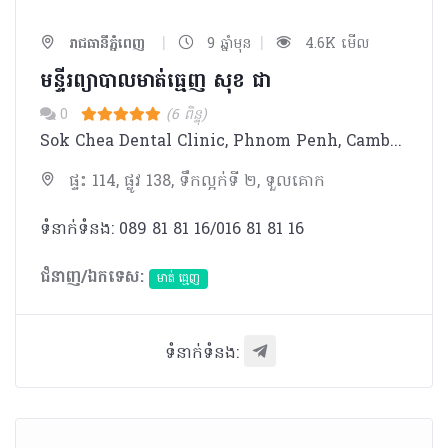
|
|
រាជធានីភ្នំពេញ
9 ឆ្នាំមុន
4.6K មើល
មន្ទីរព្យាបាលមាត់ធ្មេញ សុខ ជា
0
(6 ពិន្ទុ)
Sok Chea Dental Clinic, Phnom Penh, Cambodia offers international quality dental care and specialized treatment. Right from the day of the establishment, we have strived and succeeded in providing high quality of dental care. Our families have been involved in Dentistry over than 60 years. We draw up the talents of qualified dental practitioner and specialists to offer patient oriented treatment at Sok Chea Dental Clinic. Our professional team of highly motivated dentists have achieved undergraduate and post graduate in specialized fields from prominent local and international universities where they also lecture and train dental students. For the better treatment the clinic has special rooms and dental units for different treatment. The clinic has a total of 17 dental units to make sure that these could provide a proper treatment on time for our patient. We also have fully equipped modern dental instruments and materials that are among the highest standard of technology in Cambodia. While this provides customers with more options for treatment, we also protect you with out standing sterilization methods which ensure the safe possible treatment. Currently SOK CHEA DENTAL CLINIC has three convenient locations. All are suitable for your varied dental needs.
ផ្ទះ 114, ផ្លូវ 138, ទឹកល្អក់ទី ២, ទួលគោក
ទំនាក់ទំនង: 089 81 81 16/016 81 81 16
ជំនាញ/ឯកទេស:
មាត់ ធ្មេញ
ទំនាក់ទំនង: