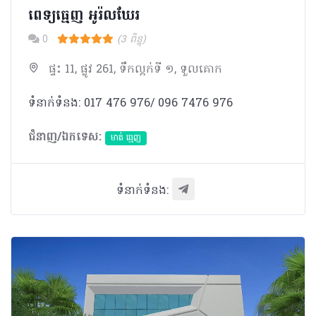
ពេទ្យធ្មេញ អូរ៉លឃែរ
0
(3 ពិន្ទុ)
ផ្ទះ 11, ផ្លូវ 261, ទឹកល្អក់ទី ១, ទួលគោក
ទំនាក់ទំនង: 017 476 976/ 096 7476 976
ជំនាញ/ឯកទេស:
មាត់ ធ្មេញ
ទំនាក់ទំនង: