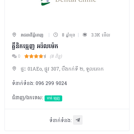
|
|
រាជធានីភ្នំពេញ
8 ឆ្នាំមុន
3.3K មើល
គ្លីនិកធ្មេញ អរ៉លម៉េក​
0
(8 ពិន្ទុ)
ផ្ទះ 01AEo, ផ្លូវ 307, បឹងកក់ទី ២, ទួលគោក
ទំនាក់ទំនង: 096 299 9024
ជំនាញ/ឯកទេស:
មាត់ ធ្មេញ
ទំនាក់ទំនង: