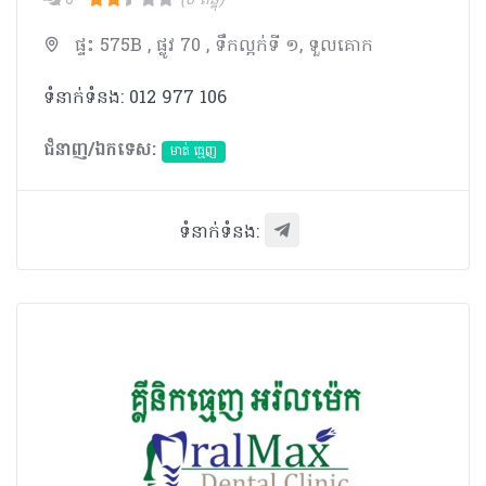
0
(0 ពិន្ទុ)
ផ្ទះ 575B , ផ្លូវ 70 , ទឹកល្អក់ទី ១, ទួលគោក
ទំនាក់ទំនង: 012 977 106
ជំនាញ/ឯកទេស:
មាត់ ធ្មេញ
ទំនាក់ទំនង: