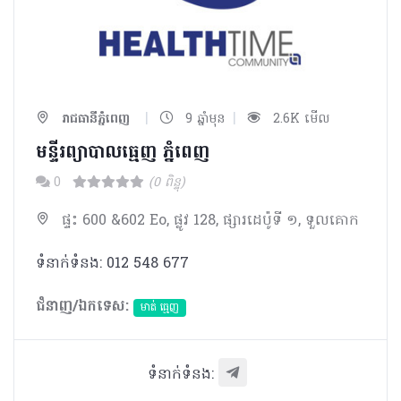
|
|
រាជធានីភ្នំពេញ
9 ឆ្នាំមុន
2.6K មើល
មន្ទីរព្យាបាលធ្មេញ ភ្នំពេញ
0
(0 ពិន្ទុ)
ផ្ទះ 600 &602 Eo, ផ្លូវ 128, ផ្សារដេប៉ូទី ១, ទួលគោក
ទំនាក់ទំនង: 012 548 677
ជំនាញ/ឯកទេស:
មាត់ ធ្មេញ
ទំនាក់ទំនង: