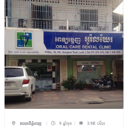
|
|
រាជធានីភ្នំពេញ
9 ឆ្នាំមុន
3.9K មើល