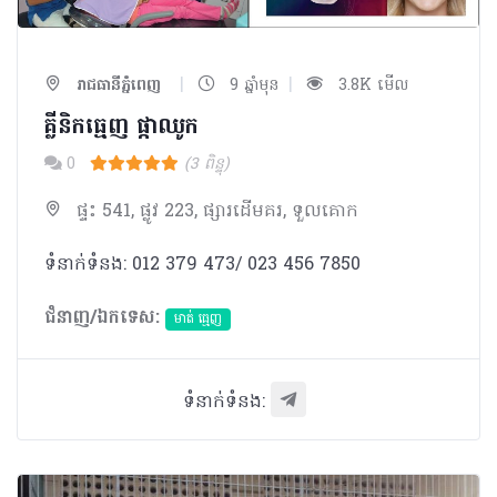
|
|
រាជធានីភ្នំពេញ
9 ឆ្នាំមុន
3.8K មើល
គ្លីនិកធ្មេញ ផ្កាឈូក
0
(3 ពិន្ទុ)
ផ្ទះ 541, ផ្លូវ 223, ផ្សារដើមគរ, ទួលគោក
ទំនាក់ទំនង: 012 379 473/ 023 456 7850
ជំនាញ/ឯកទេស:
មាត់ ធ្មេញ
ទំនាក់ទំនង: