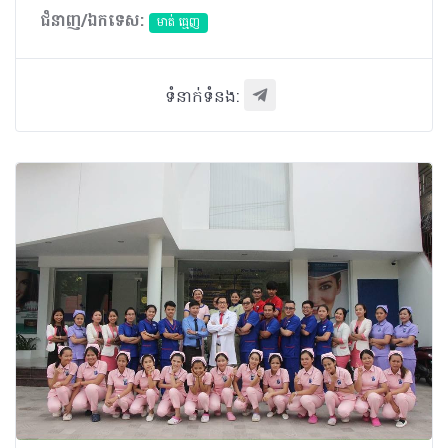
ជំនាញ/ឯកទេស:
មាត់ ធ្មេញ
ទំនាក់ទំនង: