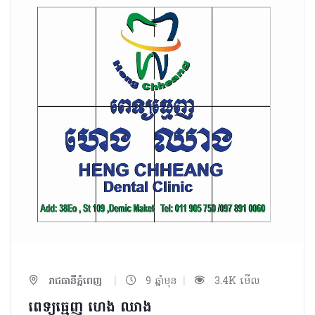
|
|
រាជធានីភ្នំពេញ
9 ឆ្នាំមុន
3.4K មើល
ពេទ្យធ្មេញ ហេង​ ឈាង​