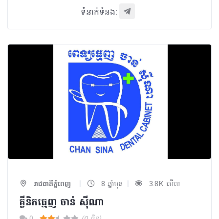
ទំនាក់ទំនង:
|
|
រាជធានីភ្នំពេញ
8 ឆ្នាំមុន
3.8K មើល
គ្លីនិកធ្មេញ ចាន់ ស៊ីណា​