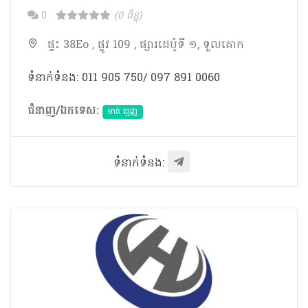
0
(0 ពិន្ទុ)
ផ្ទះ 38Eo , ផ្លូវ 109 , ផ្សារដេប៉ូទី ១, ទួលគោក
ទំនាក់ទំនង: 011 905 750/ 097 891 0060
ជំនាញ/ឯកទេស:
មាត់ ធ្មេញ
ទំនាក់ទំនង: