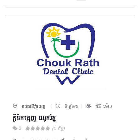
|
|
រាជធានីភ្នំពេញ
8 ឆ្នាំមុន
4K មើល
គ្លីនិកធ្មេញ ឈូករ័ត្ន
0
(0 ពិន្ទុ)