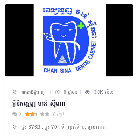
|
|
រាជធានីភ្នំពេញ
8 ឆ្នាំមុន
3.8K មើល
គ្លីនិកធ្មេញ ចាន់ ស៊ីណា​
0
(0 ពិន្ទុ)
ផ្ទះ 575B , ផ្លូវ 70 , ទឹកល្អក់ទី ១, ទួលគោក