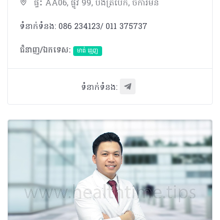
ផ្ទះ AA06, ផ្លូវ 99, បឹងត្របែក, ចំការមន
ទំនាក់ទំនង: 086 234123/ 011 375737
ជំនាញ/ឯកទេស:
មាត់ ធ្មេញ
ទំនាក់ទំនង: