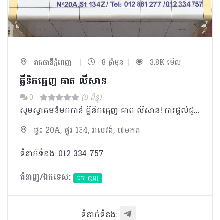
|
|
រាជធានីភ្នំពេញ
8 ឆ្នាំមុន
3.8K មើល
គ្លីនិកធ្មេញ គាត លីសាន​
0
(0 ពិន្ទុ)
សូមស្វាគមន៏មកកាន់ គ្លីនិកធ្មេញ គាត លីសាន! ការផ្តល់ជូននូវសេវាកម្មល្អ គួបសមនិងការមើលថែទាំ និងយកចិត្តទុកដាក់យ៉ាងឌិតដល់ ប្រកបដោយក្រមសីលធម៍ខ្ពស់ពីសំណាក់ គ្រូពេទ្យធ្មេញ និងជំនួយការដែលមានជំនាញច្បាស់លាស់ និងមានបទពិសោធន៏ច្រើនឆ្នាំ។ គ្រូពេទ្យធ្មេញនីមួយៗសុទ្ធតែបានបញ្ចប់ការសិក្សា នៅក្នុងស្រុក និងក្រៅប្រទេស ដែលមានអាជ្ញាប័ណ្ណត្រឹមត្រូវពីក្រសួងសុខាភិបាល។
ផ្ទះ 20A, ផ្លូវ 134, វាលវង់, ៧មករា
ទំនាក់ទំនង: 012 334 757
ជំនាញ/ឯកទេស:
មាត់ ធ្មេញ
ទំនាក់ទំនង: