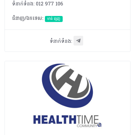
ទំនាក់ទំនង: 012 977 106
ជំនាញ/ឯកទេស:
មាត់ ធ្មេញ
ទំនាក់ទំនង: