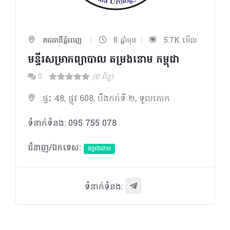
|
|
រាជធានីភ្នំពេញ
8 ឆ្នាំមុន
5.7K មើល
មន្ទីរសម្រាកព្យាបាល តម្រងនោម កម្ពុជា
0
(0 ពិន្ទុ)
ផ្ទះ 48, ផ្លូវ 608, បឹងកក់ទី ២, ទួលគោក
ទំនាក់ទំនង: 095 755 078
ជំនាញ/ឯកទេស:
តម្រងនោម
ទំនាក់ទំនង: