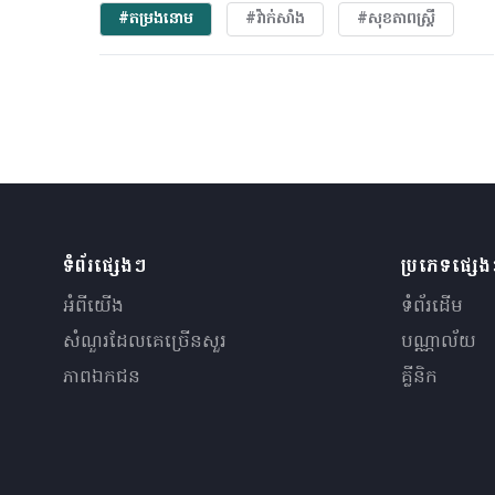
#តម្រងនោម
#វ៉ាក់សាំង
#សុខភាពស្រ្តី
ទំព័រផ្សេងៗ
ប្រភេទផ្សេ
អំពីយើង
ទំព័រដើម
សំណួរ​ដែលគេ​ច្រើន​សួរ
បណ្ណាល័យ
ភាពឯកជន
គ្លីនិក