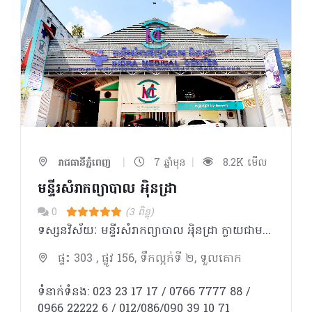
|
|
រាជធានីភ្នំពេញ
7 ឆ្នាំមុន
8.2K មើល
មន្ទីរសំរាកព្យាបាល អុិនដ្រា
0
(3 ពិន្ទុ)
ទស្សនវិស័យៈ មន្ទីរសំរាកព្យាបាល អុិនដ្រា ក្លាយជាមន្ទីរពេទ្យ ជំរើសដ៏ល្អបំផុត ប្រកបដោយទំនុកចិត្ត សំរាប់ប្រជាជនកម្ពុជា និងជនបរទេស។ បេសកកម្មៈ មន្ទីរសំរាកព្យាបាល អុិនដ្រា ខិតខំប្រឹងប្រែងដើម្បីផ្ដល់នូវ ការថែទាំនិងការព្យាបាល ដែលមានគុណភាពអន្តរជាតិ ដោយក្រុម គ្រូពេទ្យជំនាញ ជាមួយសេវាកម្មល្អឥតខ្ចោះ សម្រាប់បំពេញសេចក្តីត្រូវការរបស់អតិថិជន ។ ការប្តេជ្ញាចិត្តរបស់យើងមានដូចខាងក្រោម: - ផ្ដល់នូវសេវាវេជ្ជសាស្រ្តដែលមានគុណភាពខ្ពស់ដោយគោរពបានតាមបទដ្ឋានអន្តរជាតិ។ -ប្រកាន់ខ្ជាប់នូវតម្លៃនិងក្រមសីលធម៍ វេជ្ជសាស្ត្រ និងសិល្បៈនៃការព្យាបាល ប្រើប្រាស់នូវបច្ចេកវិទ្យាខ្ពស់បំផុត រួមជាមួយនិងឧបករណ៍វេជ្ជសាស្រ្ត ទំនើបទាន់សម័យ។ -អភិវឌ្ឍន៍ចំណេះដឹងវេជ្ជសាស្ត្របន្ថែមដោយការចូលរួមវគ្គបណ្តុះបណ្តាលវេជ្ជសាស្រ្តបន្ត និងការចូលលរួម សិក្ខាសាលា ឬសន្និសិទក្នុងតំបន់ និងអន្ដរជាតិ។ -លើកតម្កើងនិងកែលំអរគុណភាពនៃជីវិតនិងការថែទាំដល់អ្នកជំងឺរបស់យើងនៅទូទាំងប្រទេសកម្ពុជា។
ផ្ទះ 303 , ផ្លូវ 156, ទឹកល្អក់ទី ២, ទួលគោក
ទំនាក់ទំនង: 023 23 17 17 / 0766 7777 88 /
0966 22222 6 / 012/086/090 39 10 71