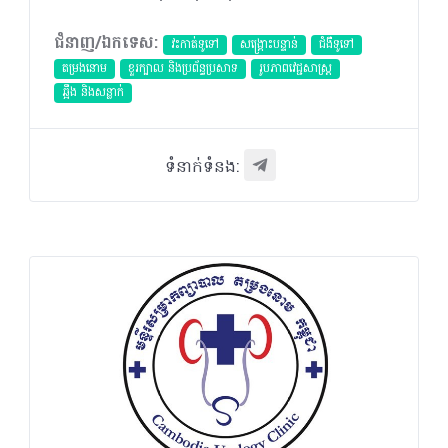
ជំនាញ/ឯកទេស:
វះកាត់ទូទៅ
សង្គ្រោះបន្ទាន់
ជំងឺទូទៅ
តម្រងនោម
ខួរក្បាល និងប្រព័ន្ធប្រសាទ
​រូបភាពវេជ្ជសាស្រ្ត
ឆ្អឹង និងសន្លាក់
ទំនាក់ទំនង: