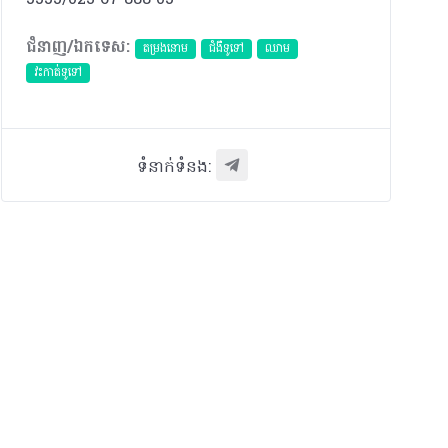
ជំនាញ/ឯកទេស:
តម្រងនោម
ជំងឺទូទៅ
ឈាម
វះកាត់ទូទៅ
ទំនាក់ទំនង: