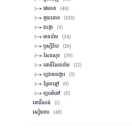
|--> ៧មករា
(46)
|--> ទួលគោក
(109)
|--> ដង្កោ
(3)
|--> មានជ័យ
(24)
|--> ឫស្សីកែវ
(26)
|--> សែនសុខ
(39)
|--> ពោធិ៍សែនជ័យ
(12)
|--> ជ្រោយចង្វារ
(3)
|--> ព្រែកព្នៅ
(0)
|--> ច្បារអំពៅ
(5)
ពោធិ៍សាត់
(1)
សៀមរាប
(48)