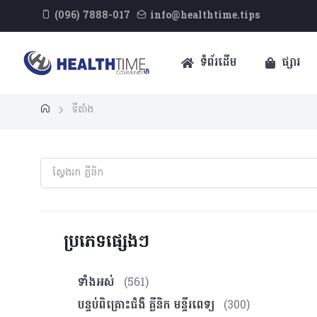
(096) 7888-017
info@healthtime.tips
ទំព័រដើម
ផ្សារ
ទីតាំង
ប្រភេទផ្សេងៗ
ទាំងអស់
(561)
បន្ទប់ពិគ្រោះ​ជំងឺ គ្លីនិក មន្ទីរពេទ្យ
(300)