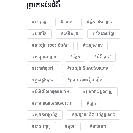
ប្រភេទនៃជំងឺ
#សម្ផស្ស
#ឈាម
#ឆ្អឹង និងសន្លាក់
#មហារីក​
#សើស្បែក
#ទឹកនោមផ្អែម
#ត្រចៀក ច្រមុះ បំពង់ក
#អេកូសាស្រ្ត
#សង្គ្រោះបន្ទាន់
#ភ្នែក​
#ជំងឺទូទៅ
#វះកាត់ទូទៅ
#បេះដូង​ និងសរសៃឈាម
#ឫសដូងបាត
#ក្រពះ ពោះវៀន ថ្លើម
#ជំងឺលើសសម្ពាធឈាម
#​រូបភាពវេជ្ជសាស្រ្ត
#ការព្យាបាលដោយ​ចលនា
#សួត
#សុខភាពផ្លូវចិត្ត
#ខួរក្បាល និងប្រព័ន្ធប្រសាទ
#មាត់ ធ្មេញ
#កុមារ
#កាមរោគ