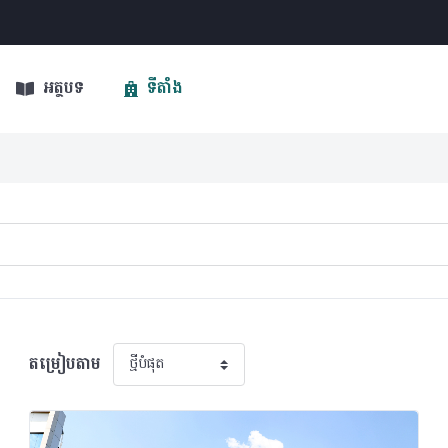
អត្ថបទ
ទីតាំង
តម្រៀបតាម