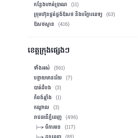
កន្លែងហាត់ប្រាណ
(11)
ក្រុមហ៊ុនផ្គត់ផ្គង់ឱសថ និងបរិក្ខារពេទ្យ
(63)
ឱសថស្ថាន
(416)
ខេត្តក្រុងផ្សេងៗ
ទាំងអស់
(561)
បន្ទាយមានជ័យ
(7)
បាត់ដំបង
(3)
កំពង់ឆ្នាំង
(1)
កណ្ដាល
(3)
រាជធានីភ្នំពេញ
(496)
|--> ចំការមន
(117)
|--> ដូនពេញ
(85)