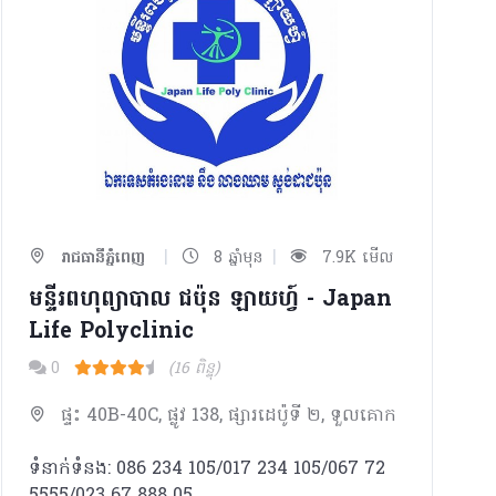
|
|
រាជធានីភ្នំពេញ
8 ឆ្នាំមុន
7.9K មើល
មន្ទីរពហុព្យាបាល​ ជប៉ុន ឡាយហ្វ៍ - Japan
Life Polyclinic
0
(16 ពិន្ទុ)
ផ្ទះ 40B-40C, ផ្លូវ 138, ផ្សារដេប៉ូទី ២, ទួលគោក
ទំនាក់ទំនង: 086 234 105/017 234 105/067 72
5555/023 67 888 05