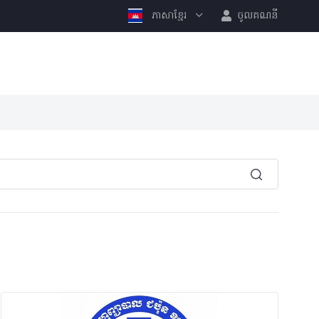
ភាសាខ្មែរ
ចូលគណនី