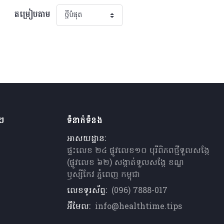
តម្រៀបតាម
ងៗ
ទំនាក់ទំនង
អាសយដ្ឋាន:
ផ្ទះលេខ ២៤ ផ្លូវលេខ១០ បុរីពិភពថ្មីទួលសង្កែ
(ផ្លូវលេខ ៦២) សង្កាត់ទួលសង្កែ ខណ្ឌ
ឫស្សីកែវ ភ្នំពេញ កម្ពុជា
លេខទូរស័ព្ទ:
(096) 7888-017
អ៊ីមែល:
info@healthtime.tips