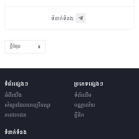
ទំនាក់ទំនង:
ទំព័រផ្សេងៗ
ប្រភេទផ្សេងៗ
អំពីយើង
ទំព័រដើម
សំណួរ​ដែលគេ​ច្រើន​សួរ
បណ្ណាល័យ
ភាពឯកជន
គ្លីនិក
ទំនាក់ទំនង