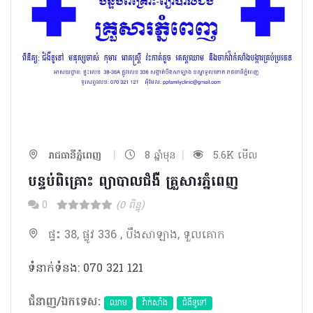
|
|
រាជធានីភ្នំពេញ
8 ឆ្នាំមុន
5.6K មើល
បន្ទប់ពិគ្រោះ ព្យាបាលជំងឺ គ្រួសារភ្នំពេញ
0
(0 ពិន្ទុ)
ផ្ទះ 38, ផ្លូវ 336 , បឹងសាឡាង, ទួលគោក
ទំនាក់ទំនង: 070 321 121
ជំនាញ/ឯកទេស:
ឈាម
វ៉ាក់សាំង
ជំងឺទូទៅ