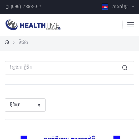
(096) 7888-017
ភាសាខ្មែរ
ទីតាំង