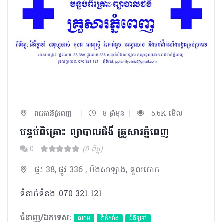
|
|
រាជធានីភ្នំពេញ
8 ឆ្នាំមុន
5.6K មើល
បន្ទប់ពិគ្រោះ ព្យាបាលជំងឺ គ្រួសារភ្នំពេញ
0
(0 ពិន្ទុ)
ផ្ទះ 38, ផ្លូវ 336 , បឹងសាឡាង, ទួលគោក
ទំនាក់ទំនង: 070 321 121
ជំនាញ/ឯកទេស:
ឈាម
វ៉ាក់សាំង
ជំងឺទូទៅ