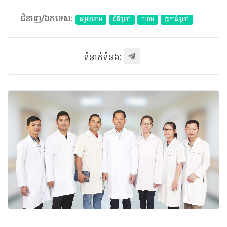
ជំនាញ/ឯកទេស:
តម្រងនោម
ជំងឺទូទៅ
ឈាម
វះកាត់ទូទៅ
ទំនាក់ទំនង: