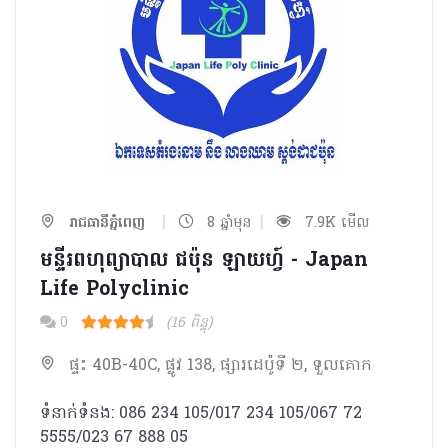
|
|
រាជធានីភ្នំពេញ
8 ឆ្នាំមុន
7.9K មើល
មន្ទីរពហុព្យាបាល​ ជប៉ុន ឡាយហ្វ៍ - Japan
Life Polyclinic
0
(16 ពិន្ទុ)
ផ្ទះ 40B-40C, ផ្លូវ 138, ផ្សារដេប៉ូទី ២, ទួលគោក
ទំនាក់ទំនង: 086 234 105/017 234 105/067 72
5555/023 67 888 05