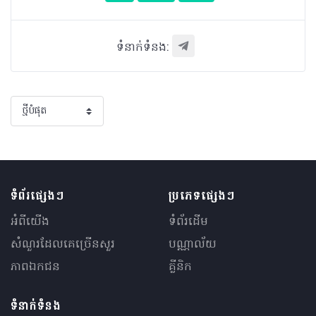
ទំនាក់ទំនង:
ទំព័រផ្សេងៗ
ប្រភេទផ្សេងៗ
អំពីយើង
ទំព័រដើម
សំណួរ​ដែលគេ​ច្រើន​សួរ
បណ្ណាល័យ
ភាពឯកជន
គ្លីនិក
ទំនាក់ទំនង