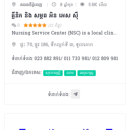
|
|
រាជធានីភ្នំពេញ
8 ឆ្នាំមុន
5.8K មើល
គ្លីនិក និង​ សម្ភព អិន អេស ស៊ី
0
(11 ពិន្ទុ)
Nursing Service Center (NSC) is a local clinic that provides various kinds of treatment.Doctors and staffs at NSC are highly trained and qualified for the service.
ផ្ទះ 70, ផ្លូវ 186, ទឹកល្អក់ទី ៣, ទួលគោក
ទំនាក់ទំនង: 023 882 891/ 011 733 981/ 012 809 981
ជំនាញ/ឯកទេស:
សុខភាពស្រ្តី
ឈាម
អេកូសាស្រ្ត
ទំនាក់ទំនង: