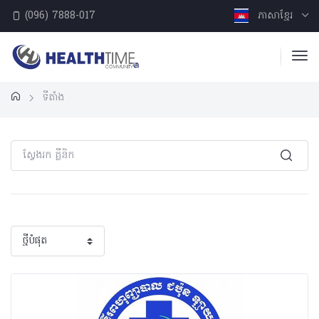
(096) 7888-017
ភាសាខ្មែរ
ទីតាំង