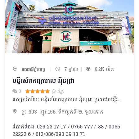
|
|
រាជធានីភ្នំពេញ
7 ឆ្នាំមុន
8.2K មើល
មន្ទីរសំរាកព្យាបាល អុិនដ្រា
0
(3 ពិន្ទុ)
ទស្សនវិស័យៈ មន្ទីរសំរាកព្យាបាល អុិនដ្រា ក្លាយជាមន្ទីរពេទ្យ ជំរើសដ៏ល្អបំផុត ប្រកបដោយទំនុកចិត្ត សំរាប់ប្រជាជនកម្ពុជា និងជនបរទេស។ បេសកកម្មៈ មន្ទីរសំរាកព្យាបាល អុិនដ្រា ខិតខំប្រឹងប្រែងដើម្បីផ្ដល់នូវ ការថែទាំនិងការព្យាបាល ដែលមានគុណភាពអន្តរជាតិ ដោយក្រុម គ្រូពេទ្យជំនាញ ជាមួយសេវាកម្មល្អឥតខ្ចោះ សម្រាប់បំពេញសេចក្តីត្រូវការរបស់អតិថិជន ។ ការប្តេជ្ញាចិត្តរបស់យើងមានដូចខាងក្រោម: - ផ្ដល់នូវសេវាវេជ្ជសាស្រ្តដែលមានគុណភាពខ្ពស់ដោយគោរពបានតាមបទដ្ឋានអន្តរជាតិ។ -ប្រកាន់ខ្ជាប់នូវតម្លៃនិងក្រមសីលធម៍ វេជ្ជសាស្ត្រ និងសិល្បៈនៃការព្យាបាល ប្រើប្រាស់នូវបច្ចេកវិទ្យាខ្ពស់បំផុត រួមជាមួយនិងឧបករណ៍វេជ្ជសាស្រ្ត ទំនើបទាន់សម័យ។ -អភិវឌ្ឍន៍ចំណេះដឹងវេជ្ជសាស្ត្របន្ថែមដោយការចូលរួមវគ្គបណ្តុះបណ្តាលវេជ្ជសាស្រ្តបន្ត និងការចូលលរួម សិក្ខាសាលា ឬសន្និសិទក្នុងតំបន់ និងអន្ដរជាតិ។ -លើកតម្កើងនិងកែលំអរគុណភាពនៃជីវិតនិងការថែទាំដល់អ្នកជំងឺរបស់យើងនៅទូទាំងប្រទេសកម្ពុជា។
ផ្ទះ 303 , ផ្លូវ 156, ទឹកល្អក់ទី ២, ទួលគោក
ទំនាក់ទំនង: 023 23 17 17 / 0766 7777 88 / 0966
22222 6 / 012/086/090 39 10 71