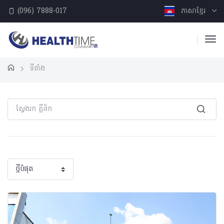
(096) 7888-017
ភាសាខ្មែរ
ទីតាំង