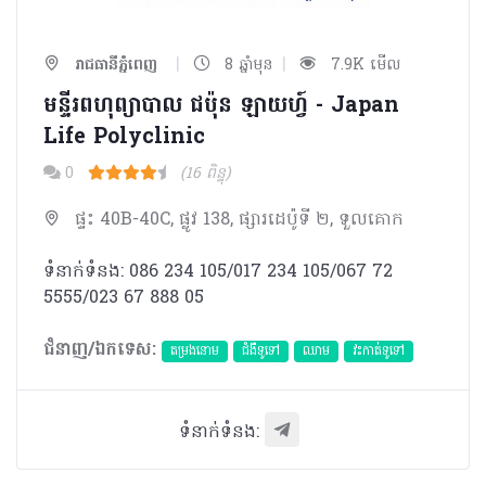
|
|
រាជធានីភ្នំពេញ
8 ឆ្នាំមុន
7.9K មើល
មន្ទីរពហុព្យាបាល​ ជប៉ុន ឡាយហ្វ៍ - Japan
Life Polyclinic
0
(16 ពិន្ទុ)
ផ្ទះ 40B-40C, ផ្លូវ 138, ផ្សារដេប៉ូទី ២, ទួលគោក
ទំនាក់ទំនង: 086 234 105/017 234 105/067 72
5555/023 67 888 05
ជំនាញ/ឯកទេស:
តម្រងនោម
ជំងឺទូទៅ
ឈាម
វះកាត់ទូទៅ
ទំនាក់ទំនង: