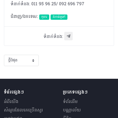
ទំនាក់ទំនង: 011 95 96 25/ 092 696 797
ជំនាញ/ឯកទេស:
កុមារ
វះកាត់ទូទៅ
ទំនាក់ទំនង:
ទំព័រផ្សេងៗ
ប្រភេទផ្សេងៗ
អំពីយើង
ទំព័រដើម
សំណួរ​ដែលគេ​ច្រើន​សួរ
បណ្ណាល័យ