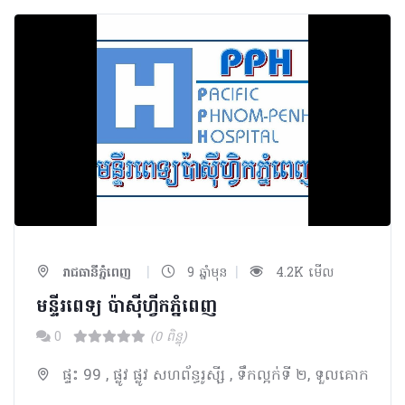
|
|
រាជធានីភ្នំពេញ
9 ឆ្នាំមុន
4.2K មើល
មន្ទីរពេទ្យ ប៉ាស៊ីហ្វីកភ្នំពេញ
0
(0 ពិន្ទុ)
ផ្ទះ 99 , ផ្លូវ ផ្លូវ សហព័ន្ធរូស៊ី្ស , ទឹកល្អក់ទី ២, ទួលគោក