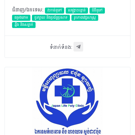
ជំនាញ/ឯកទេស:
វះកាត់ទូទៅ
សង្គ្រោះបន្ទាន់
ជំងឺទូទៅ
តម្រងនោម
ខួរក្បាល និងប្រព័ន្ធប្រសាទ
​រូបភាពវេជ្ជសាស្រ្ត
ឆ្អឹង និងសន្លាក់
ទំនាក់ទំនង: