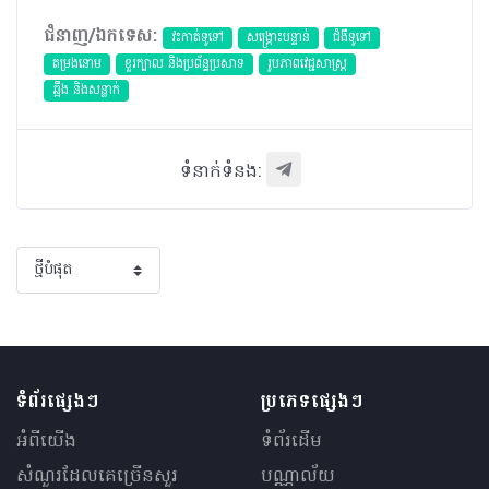
ជំនាញ/ឯកទេស:
វះកាត់ទូទៅ
សង្គ្រោះបន្ទាន់
ជំងឺទូទៅ
តម្រងនោម
ខួរក្បាល និងប្រព័ន្ធប្រសាទ
​រូបភាពវេជ្ជសាស្រ្ត
ឆ្អឹង និងសន្លាក់
ទំនាក់ទំនង:
ទំព័រផ្សេងៗ
ប្រភេទផ្សេងៗ
អំពីយើង
ទំព័រដើម
សំណួរ​ដែលគេ​ច្រើន​សួរ
បណ្ណាល័យ