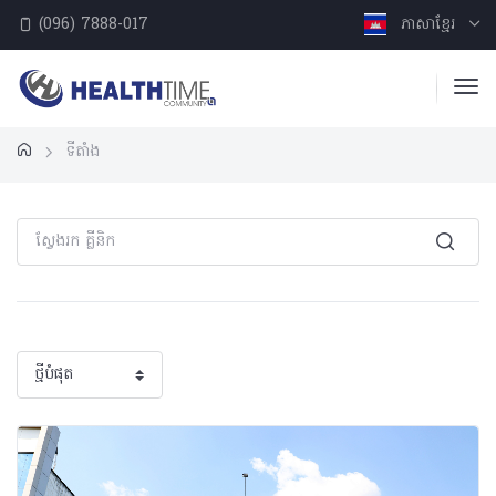
(096) 7888-017
ភាសាខ្មែរ
ទីតាំង