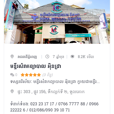
|
|
រាជធានីភ្នំពេញ
7 ឆ្នាំមុន
8.2K មើល
មន្ទីរសំរាកព្យាបាល អុិនដ្រា
0
(3 ពិន្ទុ)
ទស្សនវិស័យៈ មន្ទីរសំរាកព្យាបាល អុិនដ្រា ក្លាយជាមន្ទីរពេទ្យ ជំរើសដ៏ល្អបំផុត ប្រកបដោយទំនុកចិត្ត សំរាប់ប្រជាជនកម្ពុជា និងជនបរទេស។ បេសកកម្មៈ មន្ទីរសំរាកព្យាបាល អុិនដ្រា ខិតខំប្រឹងប្រែងដើម្បីផ្ដល់នូវ ការថែទាំនិងការព្យាបាល ដែលមានគុណភាពអន្តរជាតិ ដោយក្រុម គ្រូពេទ្យជំនាញ ជាមួយសេវាកម្មល្អឥតខ្ចោះ សម្រាប់បំពេញសេចក្តីត្រូវការរបស់អតិថិជន ។ ការប្តេជ្ញាចិត្តរបស់យើងមានដូចខាងក្រោម: - ផ្ដល់នូវសេវាវេជ្ជសាស្រ្តដែលមានគុណភាពខ្ពស់ដោយគោរពបានតាមបទដ្ឋានអន្តរជាតិ។ -ប្រកាន់ខ្ជាប់នូវតម្លៃនិងក្រមសីលធម៍ វេជ្ជសាស្ត្រ និងសិល្បៈនៃការព្យាបាល ប្រើប្រាស់នូវបច្ចេកវិទ្យាខ្ពស់បំផុត រួមជាមួយនិងឧបករណ៍វេជ្ជសាស្រ្ត ទំនើបទាន់សម័យ។ -អភិវឌ្ឍន៍ចំណេះដឹងវេជ្ជសាស្ត្របន្ថែមដោយការចូលរួមវគ្គបណ្តុះបណ្តាលវេជ្ជសាស្រ្តបន្ត និងការចូលលរួម សិក្ខាសាលា ឬសន្និសិទក្នុងតំបន់ និងអន្ដរជាតិ។ -លើកតម្កើងនិងកែលំអរគុណភាពនៃជីវិតនិងការថែទាំដល់អ្នកជំងឺរបស់យើងនៅទូទាំងប្រទេសកម្ពុជា។
ផ្ទះ 303 , ផ្លូវ 156, ទឹកល្អក់ទី ២, ទួលគោក
ទំនាក់ទំនង: 023 23 17 17 / 0766 7777 88 / 0966
22222 6 / 012/086/090 39 10 71