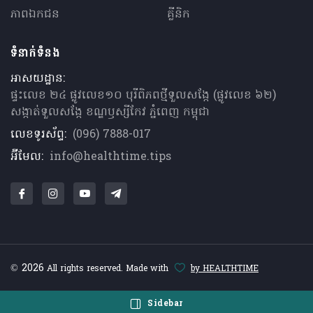
ភាពឯកជន
គ្លីនិក
ទំនាក់ទំនង
អាសយដ្ឋាន:
ផ្ទះលេខ ២៤ ផ្លូវលេខ១០ បុរីពិភពថ្មីទួលសង្កែ (ផ្លូវលេខ ៦២)
សង្កាត់ទួលសង្កែ ខណ្ឌឫស្សីកែវ ភ្នំពេញ កម្ពុជា
លេខទូរស័ព្ទ:
(096) 7888-017
អ៊ីមែល:
info@healthtime.tips
© 2026
All rights reserved. Made with
by HEALTHTIME
Sidebar