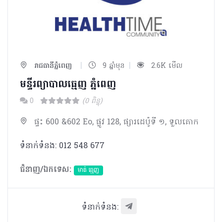
|
|
រាជធានីភ្នំពេញ
9 ឆ្នាំមុន
2.6K មើល
មន្ទីរព្យាបាលធ្មេញ ភ្នំពេញ
0
(0 ពិន្ទុ)
ផ្ទះ 600 &602 Eo, ផ្លូវ 128, ផ្សារដេប៉ូទី ១, ទួលគោក
ទំនាក់ទំនង: 012 548 677
ជំនាញ/ឯកទេស:
មាត់ ធ្មេញ
ទំនាក់ទំនង: