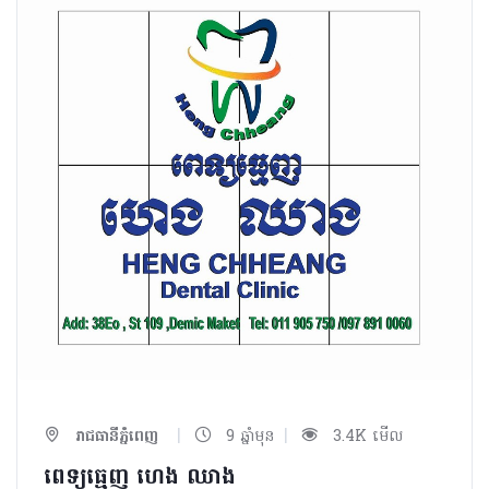
|
|
រាជធានីភ្នំពេញ
9 ឆ្នាំមុន
3.4K មើល
ពេទ្យធ្មេញ ហេង​ ឈាង​