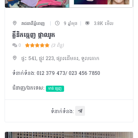
|
|
រាជធានីភ្នំពេញ
9 ឆ្នាំមុន
3.8K មើល
គ្លីនិកធ្មេញ ផ្កាឈូក
0
(3 ពិន្ទុ)
ផ្ទះ 541, ផ្លូវ 223, ផ្សារដើមគរ, ទួលគោក
ទំនាក់ទំនង: 012 379 473/ 023 456 7850
ជំនាញ/ឯកទេស:
មាត់ ធ្មេញ
ទំនាក់ទំនង: