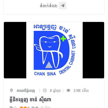
ទំនាក់ទំនង:
|
|
រាជធានីភ្នំពេញ
8 ឆ្នាំមុន
3.9K មើល
គ្លីនិកធ្មេញ ចាន់ ស៊ីណា​