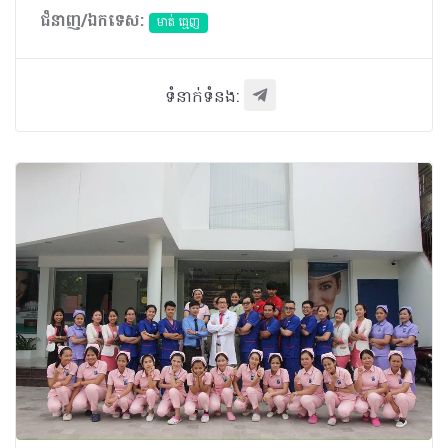
ជំនាញ/ឯកទេស:
មាត់ ធ្មេញ
ទំនាក់ទំនង: