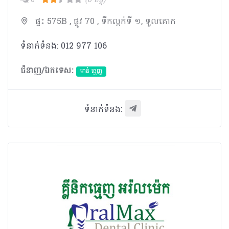
0
(0 ពិន្ទុ)
ផ្ទះ 575B , ផ្លូវ 70 , ទឹកល្អក់ទី ១, ទួលគោក
ទំនាក់ទំនង: 012 977 106
ជំនាញ/ឯកទេស:
មាត់ ធ្មេញ
ទំនាក់ទំនង: