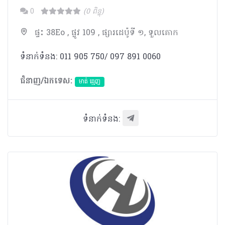
0
(0 ពិន្ទុ)
ផ្ទះ 38Eo , ផ្លូវ 109 , ផ្សារដេប៉ូទី ១, ទួលគោក
ទំនាក់ទំនង: 011 905 750/ 097 891 0060
ជំនាញ/ឯកទេស:
មាត់ ធ្មេញ
ទំនាក់ទំនង: