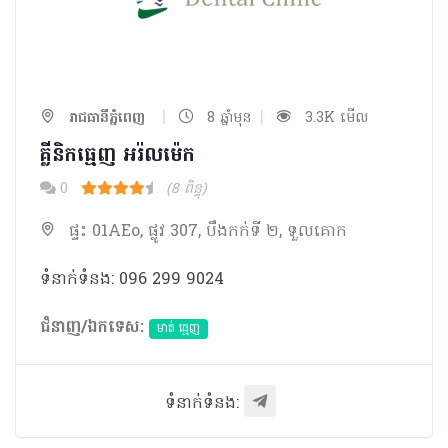
|
|
រាជធានីភ្នំពេញ
8 ឆ្នាំមុន
3.3K មើល
គ្លីនិកធ្មេញ អរ៉លម៉េក​
0
(8 ពិន្ទុ)
ផ្ទះ 01AEo, ផ្លូវ 307, បឹងកក់ទី ២, ទួលគោក
ទំនាក់ទំនង: 096 299 9024
ជំនាញ/ឯកទេស:
មាត់ ធ្មេញ
ទំនាក់ទំនង: