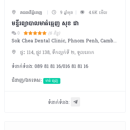
|
|
រាជធានីភ្នំពេញ
9 ឆ្នាំមុន
4.6K មើល
មន្ទីរព្យាបាលមាត់ធ្មេញ សុខ ជា
0
(6 ពិន្ទុ)
Sok Chea Dental Clinic, Phnom Penh, Cambodia offers international quality dental care and specialized treatment. Right from the day of the establishment, we have strived and succeeded in providing high quality of dental care. Our families have been involved in Dentistry over than 60 years. We draw up the talents of qualified dental practitioner and specialists to offer patient oriented treatment at Sok Chea Dental Clinic. Our professional team of highly motivated dentists have achieved undergraduate and post graduate in specialized fields from prominent local and international universities where they also lecture and train dental students. For the better treatment the clinic has special rooms and dental units for different treatment. The clinic has a total of 17 dental units to make sure that these could provide a proper treatment on time for our patient. We also have fully equipped modern dental instruments and materials that are among the highest standard of technology in Cambodia. While this provides customers with more options for treatment, we also protect you with out standing sterilization methods which ensure the safe possible treatment. Currently SOK CHEA DENTAL CLINIC has three convenient locations. All are suitable for your varied dental needs.
ផ្ទះ 114, ផ្លូវ 138, ទឹកល្អក់ទី ២, ទួលគោក
ទំនាក់ទំនង: 089 81 81 16/016 81 81 16
ជំនាញ/ឯកទេស:
មាត់ ធ្មេញ
ទំនាក់ទំនង: