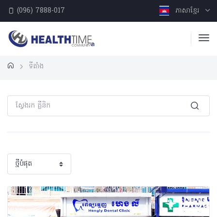
(096) 7888-017
ភាសាខ្មែរ
ទីតាំង