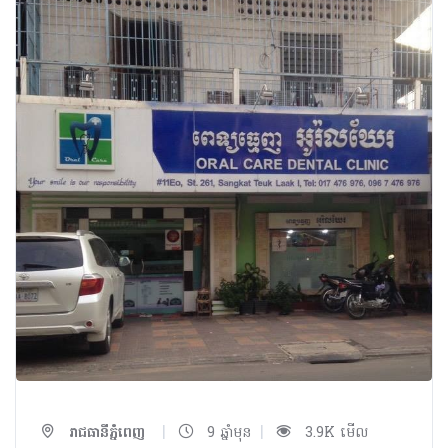
|
|
រាជធានីភ្នំពេញ
9 ឆ្នាំមុន
3.9K មើល