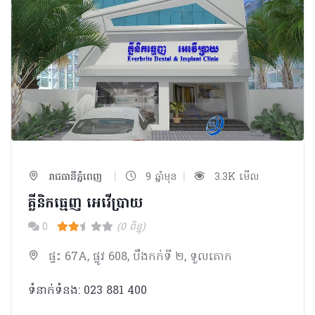
|
|
រាជធានីភ្នំពេញ
9 ឆ្នាំមុន
3.3K មើល
គ្លីនិកធ្មេញ អេវើប្រាយ
0
(0 ពិន្ទុ)
ផ្ទះ 67A, ផ្លូវ 608, បឹងកក់ទី ២, ទួលគោក
ទំនាក់ទំនង: 023 881 400