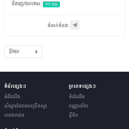
ជំនាញ/ឯកទេស:
មាត់ ធ្មេញ
ទំនាក់ទំនង:
ទំព័រផ្សេងៗ
ប្រភេទផ្សេងៗ
អំពីយើង
ទំព័រដើម
សំណួរ​ដែលគេ​ច្រើន​សួរ
បណ្ណាល័យ
ភាពឯកជន
គ្លីនិក