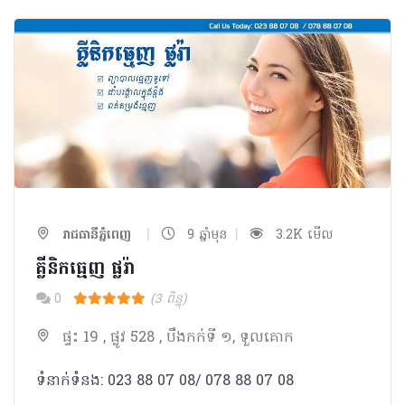
|
|
រាជធានីភ្នំពេញ
9 ឆ្នាំមុន
3.2K មើល
គ្លីនិក​ធ្មេញ ផ្លរ៉ា
0
(3 ពិន្ទុ)
ផ្ទះ 19 , ផ្លូវ 528 , បឹងកក់ទី ១, ទួលគោក
ទំនាក់ទំនង: 023 88 07 08/ 078 88 07 08