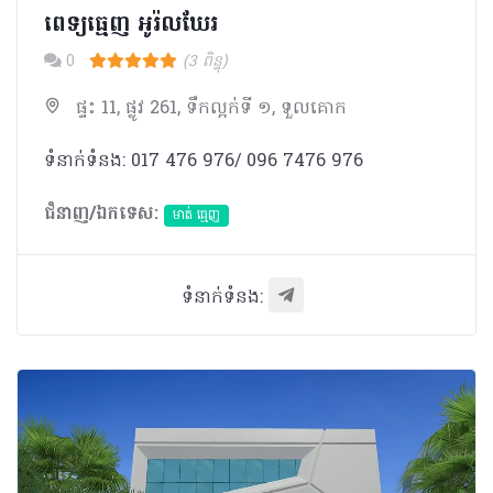
ពេទ្យធ្មេញ អូរ៉លឃែរ
0
(3 ពិន្ទុ)
ផ្ទះ 11, ផ្លូវ 261, ទឹកល្អក់ទី ១, ទួលគោក
ទំនាក់ទំនង: 017 476 976/ 096 7476 976
ជំនាញ/ឯកទេស:
មាត់ ធ្មេញ
ទំនាក់ទំនង: