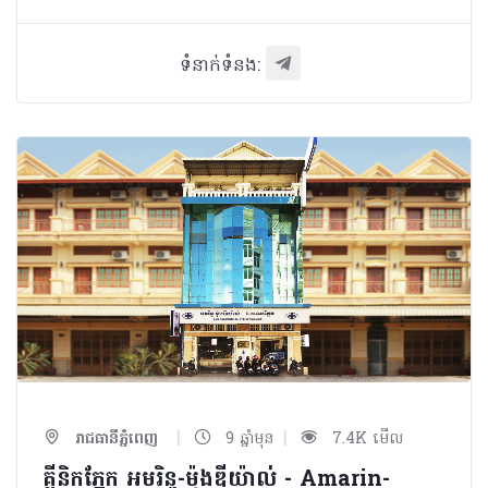
ទំនាក់ទំនង:
|
|
រាជធានីភ្នំពេញ
9 ឆ្នាំមុន
7.4K មើល
គ្លីនិកភ្នែក អមរិន្ទ-ម៉ុងឌីយ៉ាល់ - Amarin-