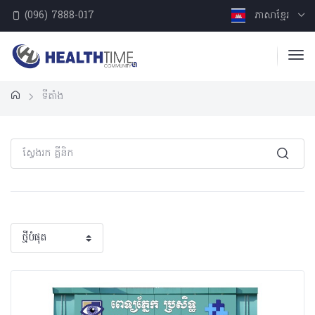
(096) 7888-017
ភាសាខ្មែរ
ទីតាំង