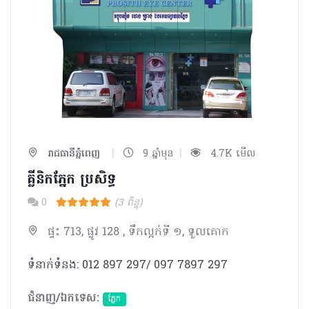
|
|
រាជធានីភ្នំពេញ
9 ឆ្នាំមុន
4.7K មើល
គ្លីនិកភ្នែក ប្រសិទ្ធ
0
(3 ពិន្ទុ)
ផ្ទះ 713, ផ្លូវ 128 , ទឹកល្អក់ទី ១, ទួលគោក
ទំនាក់ទំនង: 012 897 297/ 097 7897 297
ជំនាញ/ឯកទេស:
ភ្នែក​