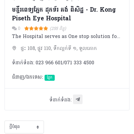
មន្ទីរពេទ្យភ្នែក ដុកទ័រ គង់ ពិសិដ្ឋ​​ - Dr. Kong
Piseth Eye Hospital
0
(255 ពិន្ទុ)
The Hospital serves as One stop solution for complete eye care with associated services like Optical, Pharmacy, Laboratary. - Observation gallery associated with Operation Theatre for viewing ongoing surgery by family members. - 1st to launch the spectacle removal procedure LASIK in Cambodia - 1st to introduce Corneal Services (Corneal Transplantation) in Cambodia - Destination for complete eye care for Cambodia & Neighbouring countries.
ផ្ទះ 108, ផ្លូវ 110, ទឹកល្អក់ទី ១, ទួលគោក
ទំនាក់ទំនង: 023 966 601/071 333 4500
ជំនាញ/ឯកទេស:
ភ្នែក​
ទំនាក់ទំនង: