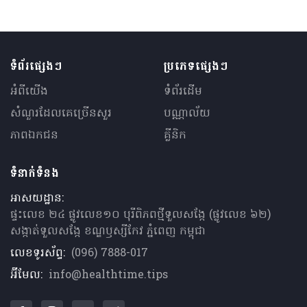
ទំព័រផ្សេងៗ
ប្រភេទផ្សេងៗ
អំពីយើង
ទំព័រដើម
សំណួរ​ដែលគេ​ច្រើន​សួរ
បណ្ណាល័យ
ភាពឯកជន
គ្លីនិក
ទំនាក់ទំនង
អាសយដ្ឋាន:
ផ្ទះលេខ ២៤ ផ្លូវលេខ១០ បុរីពិភពថ្មីទួលសង្កែ (ផ្លូវលេខ ៦២)
សង្កាត់ទួលសង្កែ ខណ្ឌឫស្សីកែវ ភ្នំពេញ កម្ពុជា
លេខទូរស័ព្ទ:
(096) 7888-017
អ៊ីមែល:
info@healthtime.tips