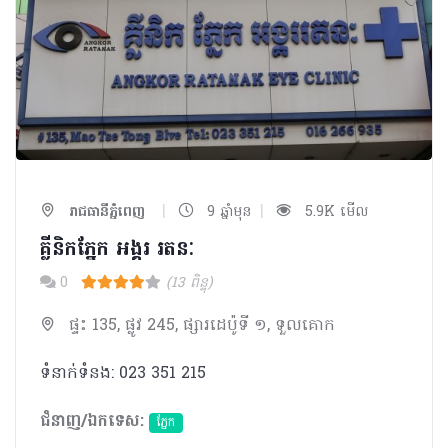
|
|
រាជធានីភ្នំពេញ
9 ឆ្នាំមុន
5.9K មើល
គ្លីនិកភ្នែក អង្គរ រតនៈ
0
(13 ពិន្ទុ)
ផ្ទះ 135, ផ្លូវ 245, ផ្សារដេប៉ូទី ១, ទួលគោក
ទំនាក់ទំនង: 023 351 215
ជំនាញ/ឯកទេស:
ភ្នែក​