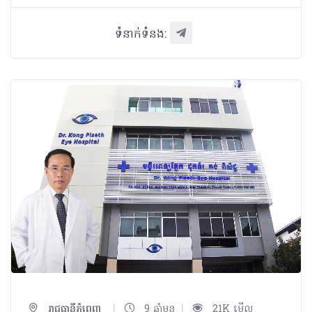
ទំនាក់ទំនង:
|
|
រាជធានីភ្នំពេញ
9 ឆ្នាំមុន
21K មើល