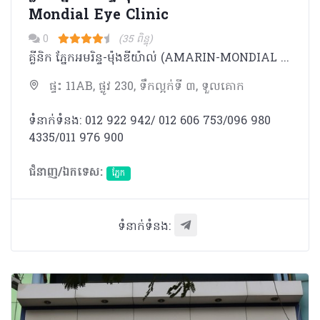
Mondial Eye Clinic
0
(35 ពិន្ទុ)
គ្លីនិក ភ្នែកអមរិន្ទ-ម៉ុងឌីយ៉ាល់ (AMARIN-MONDIAL EYE CLINIC) ចាប់បើកដំណើរការ តាំងពីឹឆ្នាំ ២០០២​ មក​។
ផ្ទះ 11AB, ផ្លូវ 230, ទឹកល្អក់ទី ៣, ទួលគោក
ទំនាក់ទំនង: 012 922 942/ 012 606 753/096 980
4335/011 976 900
ជំនាញ/ឯកទេស:
ភ្នែក​
ទំនាក់ទំនង: