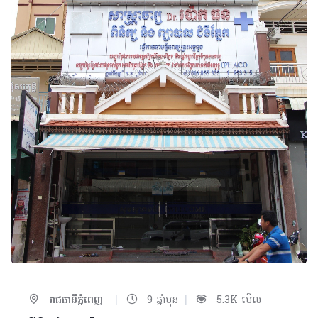
|
|
រាជធានីភ្នំពេញ
9 ឆ្នាំមុន
5.3K មើល