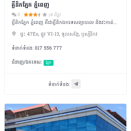
គ្លីនិកភ្នែក ភ្នំពេញ
0
(4 ពិន្ទុ)
គ្លីនិកភ្នែក ភ្នំពេញ គឺជាគ្លីនិកឯកទេសព្យាបាល និងវះកាត់ភ្នែក ហើយក៏ជាមជ្ឈមណ្ឌល ព្យាបាលជំងឺទឺកដក់ដំបូងគេនៅក្នុងប្រទេស។ យើងផ្តោត សំខាន់លើការផ្តល់សេវាល្អដល់អតិថិជន ដោយតម្លៃសមរម្យ និងមានការយកចិត្តទុកដាក់ខ្ពស់។
ផ្ទះ 47Eo, ផ្លូវ VI-13, ទួលសង្កែ, ឫស្សីកែវ
ទំនាក់ទំនង: 017 556 777
ជំនាញ/ឯកទេស:
ភ្នែក​
ទំនាក់ទំនង: