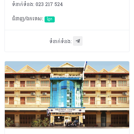
ទំនាក់ទំនង: 023 217 524
ជំនាញ/ឯកទេស:
ភ្នែក​
ទំនាក់ទំនង: