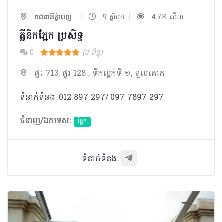
|
|
រាជធានីភ្នំពេញ
9 ឆ្នាំមុន
4.7K មើល
គ្លីនិកភ្នែក ប្រសិទ្ធ
0
(3 ពិន្ទុ)
ផ្ទះ 713, ផ្លូវ 128 , ទឹកល្អក់ទី ១, ទួលគោក
ទំនាក់ទំនង: 012 897 297/ 097 7897 297
ជំនាញ/ឯកទេស:
ភ្នែក​
ទំនាក់ទំនង: