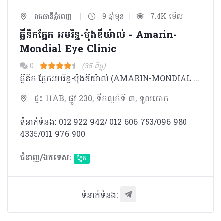
|
|
រាជធានីភ្នំពេញ
9 ឆ្នាំមុន
7.4K មើល
គ្លីនិកភ្នែក អមរិន្ទ-ម៉ុងឌីយ៉ាល់ - Amarin-
Mondial Eye Clinic
0
(35 ពិន្ទុ)
គ្លីនិក ភ្នែកអមរិន្ទ-ម៉ុងឌីយ៉ាល់ (AMARIN-MONDIAL EYE CLINIC) ចាប់បើកដំណើរការ តាំងពីឹឆ្នាំ ២០០២​ មក​។
ផ្ទះ 11AB, ផ្លូវ 230, ទឹកល្អក់ទី ៣, ទួលគោក
ទំនាក់ទំនង: 012 922 942/ 012 606 753/096 980
4335/011 976 900
ជំនាញ/ឯកទេស:
ភ្នែក​
ទំនាក់ទំនង: