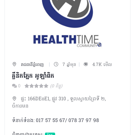
|
|
រាជធានីភ្នំពេញ
7 ឆ្នាំមុន
4.7K មើល
គ្លីនិកភ្នែក​​ អូឡាំពិក
0
(0 ពិន្ទុ)
ផ្ទះ 166DEoE1, ផ្លូវ 310 , ទួលស្វាយព្រៃទី ២,
ចំការមន
ទំនាក់ទំនង: 017 57 55 67/ 078 37 97 98