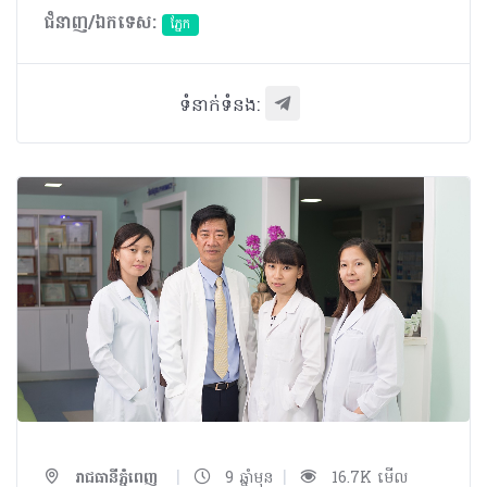
ជំនាញ/ឯកទេស:
ភ្នែក​
ទំនាក់ទំនង:
|
|
រាជធានីភ្នំពេញ
9 ឆ្នាំមុន
16.7K មើល