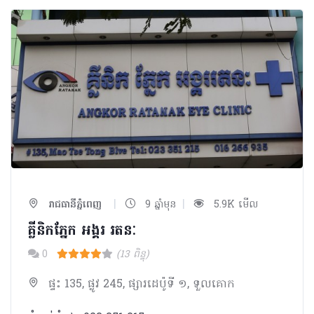
|
|
រាជធានីភ្នំពេញ
9 ឆ្នាំមុន
5.9K មើល
គ្លីនិកភ្នែក អង្គរ រតនៈ
0
(13 ពិន្ទុ)
ផ្ទះ 135, ផ្លូវ 245, ផ្សារដេប៉ូទី ១, ទួលគោក