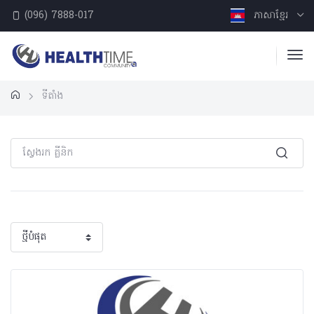
(096) 7888-017
ភាសាខ្មែរ
ទីតាំង