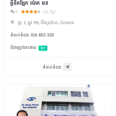
គ្លីនិកភ្នែក ប៉ោក ធន
0
(12 ពិន្ទុ)
ផ្ទះ 1, ផ្លូវ 99, បឹងត្របែក, ចំការមន
ទំនាក់ទំនង: 016 853 335
ជំនាញ/ឯកទេស:
ភ្នែក​
ទំនាក់ទំនង: