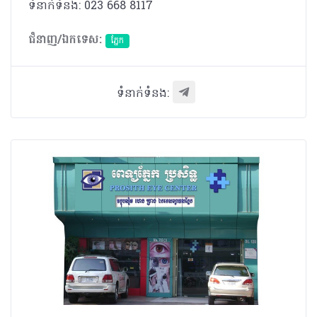
ទំនាក់ទំនង: 023 668 8117
ជំនាញ/ឯកទេស:
ភ្នែក​
ទំនាក់ទំនង: