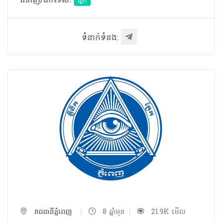
ជំនាញ/ឯកទេស:
ភ្នែក​
ទំនាក់ទំនង:
|
|
រាជធានីភ្នំពេញ
8 ឆ្នាំមុន
21.9K មើល