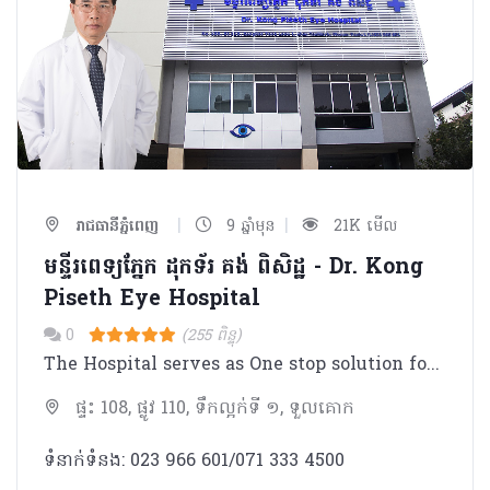
|
|
រាជធានីភ្នំពេញ
9 ឆ្នាំមុន
21K មើល
មន្ទីរពេទ្យភ្នែក ដុកទ័រ គង់ ពិសិដ្ឋ​​ - Dr. Kong
Piseth Eye Hospital
0
(255 ពិន្ទុ)
The Hospital serves as One stop solution for complete eye care with associated services like Optical, Pharmacy, Laboratary. - Observation gallery associated with Operation Theatre for viewing ongoing surgery by family members. - 1st to launch the spectacle removal procedure LASIK in Cambodia - 1st to introduce Corneal Services (Corneal Transplantation) in Cambodia - Destination for complete eye care for Cambodia & Neighbouring countries.
ផ្ទះ 108, ផ្លូវ 110, ទឹកល្អក់ទី ១, ទួលគោក
ទំនាក់ទំនង: 023 966 601/071 333 4500