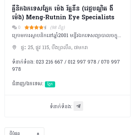
គ្លីនិកឯកទេសភ្នែក ម៉េង រ័ត្ននីន (វេជ្ជបណ្ឌិត ងី
ម៉េង) Meng-Rutnin Eye Specialists
0
(98 ពិន្ទុ)
ក្រោមការស្ថាបនិកនៅឆ្នាំ2001 មន្ទីរឯកទេសព្យាបាលចក្ខុរោគ ម៉េង រ័ត្ននីន ជាមជ្ឈមណ្ឌលថែរក្សាភ្នែកដំបូងបំផុតនៅប្រទេសកម្ពុជាដែលមានឯកទេសក្នុងការព្យាបាលចក្ខុរោគដោយប្រើថ្នាំ និងវះកាត់។ មន្ទីរឯកទេសព្យាបាលចក្ខុរោគ ម៉េង រ័ត្ននីន ត្រូវបានបំពាក់ដោយឧបករណ៍វះកាត់ទំនើបចុងក្រោយគេបង្អស់ ដែលប្រកបដោយការថែទាំ ដែលមានស្តង់ដារ និងសុវត្ថិភាពខ្ពស់បំផុតសម្រាប់សុខភាពកែវភ្នែករបស់លោកអ្នក។ មជ្ឈមណ្ឌលថែរក្សាភ្នែកយើងខ្ញុំ គឺជាមជ្ឈមណ្ឌលថែរក្សាភ្នែកតែមួយគត់ដែលបានចូលរួមកិច្ចសហការជាមួយមន្ទីរពេទ្យភ្នែក រ័ត្ននីន នៅទីក្រុងបាងកងប្រទេសថៃ។
ផ្ទះ 25, ផ្លូវ 115, បឹងព្រលឹត, ៧មករា
ទំនាក់ទំនង: 023 216 667 / 012 997 978 / 070 997
978
ជំនាញ/ឯកទេស:
ភ្នែក​
ទំនាក់ទំនង: