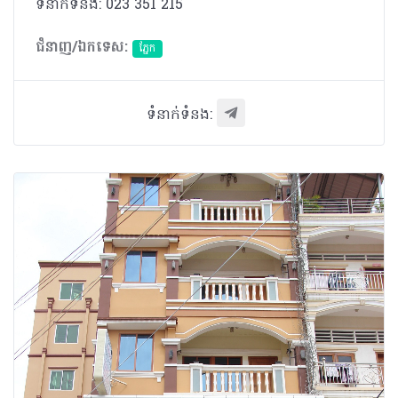
ទំនាក់ទំនង: 023 351 215
ជំនាញ/ឯកទេស:
ភ្នែក​
ទំនាក់ទំនង: