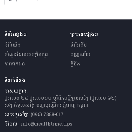
ទំព័រផ្សេងៗ
ប្រភេទផ្សេងៗ
អំពីយើង
ទំព័រដើម
សំណួរ​ដែលគេ​ច្រើន​សួរ
បណ្ណាល័យ
ភាពឯកជន
គ្លីនិក
ទំនាក់ទំនង
អាសយដ្ឋាន:
ផ្ទះលេខ ២៤ ផ្លូវលេខ១០ បុរីពិភពថ្មីទួលសង្កែ (ផ្លូវលេខ ៦២)
សង្កាត់ទួលសង្កែ ខណ្ឌឫស្សីកែវ ភ្នំពេញ កម្ពុជា
លេខទូរស័ព្ទ:
(096) 7888-017
អ៊ីមែល:
info@healthtime.tips