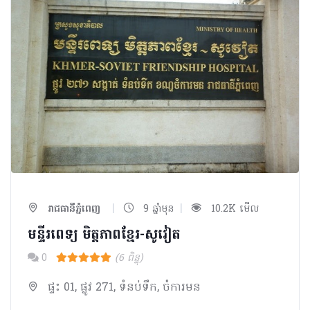
|
|
រាជធានីភ្នំពេញ
9 ឆ្នាំមុន
10.2K មើល
មន្ទីរពេទ្យ មិត្តភាពខ្មែរ-សូវៀត
0
(6 ពិន្ទុ)
ផ្ទះ 01, ផ្លូវ 271, ទំនប់ទឹក, ចំការមន